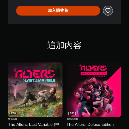
同
時
加入購物籃
按
下
或
按
住
多
追加內容
個
按
鈕
，
即
可
遊
玩
遊
戲
和
前
往
選
PS5
PS5
單
追加內容
追加內容包
The Alters: Last Variable (中
The Alters: Deluxe Edition
。