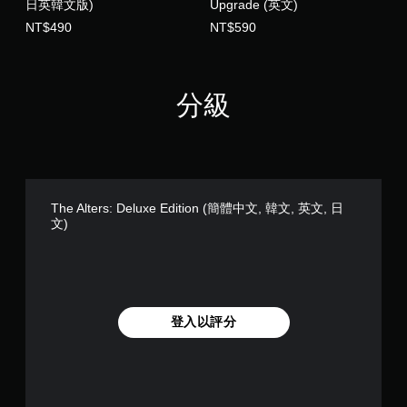
日英韓文版)
Upgrade (英文)
NT$490
NT$590
無
須
動
態
分級
控
制
項
即
可
遊
The Alters: Deluxe Edition (簡體中文, 韓文, 英文, 日
玩
文)
您
無
需
使
用
動
登入以評分
態
控
制
項
即