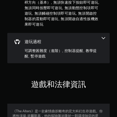
動
桿方向（基本）, 無須快速按下按鈕即可遊玩,
9
即
無須同時按壓即可遊玩, 無須動態控制項即可
可
則
遊玩, 無須觸碰控制項即可遊玩, 無須開啟控
遊
制器的震動即可遊玩, 無須開啟自適性扳機效
玩
評
果即可遊玩
您
分
可
以
遊玩過程
在
不
可調整困難度（進階）, 控制器提醒, 教學提
開
醒, 暫停遊戲
啟
控
制
器
震
動
遊戲和法律資訊
/
觸
覺
回
饋
的
《The Alters》是一款劇情曲折離奇的宏大科幻生存遊戲。你
情
將扮演揚·道爾斯基，他的探險隊迫降於一顆環境險惡的星