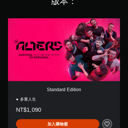
版本：
查
遊
攝
即
看
玩
影
可
遊
過
機
遊
玩
程
動
S
玩
過
中
作
t
程
您
重
和
a
的
無
要
效
n
教
需
聲
果
d
學
快
音
來
a
資
速
的
游
r
訊
或
原
玩
d
。
在
文
遊
E
時
字
戲
d
間
幕
。
i
暫
限
。
t
停
制
i
遊
內
o
Standard Edition
戲
按
n
下
您
多重人生
按
可
鈕
在
NT$1,090
，
遊
即
玩
可
過
加入購物籃
遊