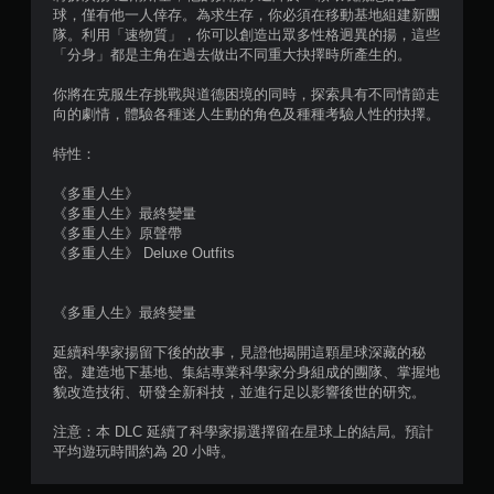
況
球，僅有他一人倖存。為求生存，你必須在移動基地組建新團
下
隊。利用「速物質」，你可以創造出眾多性格迥異的揚，這些
，
「分身」都是主角在過去做出不同重大抉擇時所產生的。
遊
玩
你將在克服生存挑戰與道德困境的同時，探索具有不同情節走
遊
向的劇情，體驗各種迷人生動的角色及種種考驗人性的抉擇。
戲
。
特性：
《多重人生》
無
《多重人生》最終變量
須
《多重人生》原聲帶
開
《多重人生》 Deluxe Outfits
啟
自
適
《多重人生》最終變量
性
扳
延續科學家揚留下後的故事，見證他揭開這顆星球深藏的秘
機
密。建造地下基地、集結專業科學家分身組成的團隊、掌握地
貌改造技術、研發全新科技，並進行足以影響後世的研究。
效
果
注意：本 DLC 延續了科學家揚選擇留在星球上的結局。預計
即
平均遊玩時間約為 20 小時。
可
遊