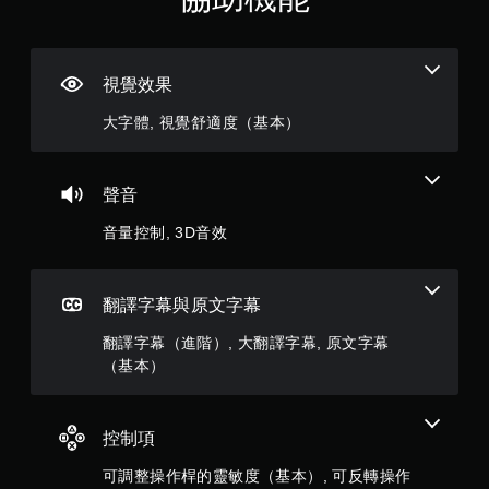
觸
（
碰
控
滿
制
視覺效果
項
分
，
大字體, 視覺舒適度（基本）
即
5
可
遊
顆
玩
聲音
遊
星
戲
音量控制, 3D音效
。
）
無
，
翻譯字幕與原文字幕
須
開
共
翻譯字幕（進階）, 大翻譯字幕, 原文字幕
啟
（基本）
4
控
制
1
器
控制項
的
2
震
可調整操作桿的靈敏度（基本）, 可反轉操作