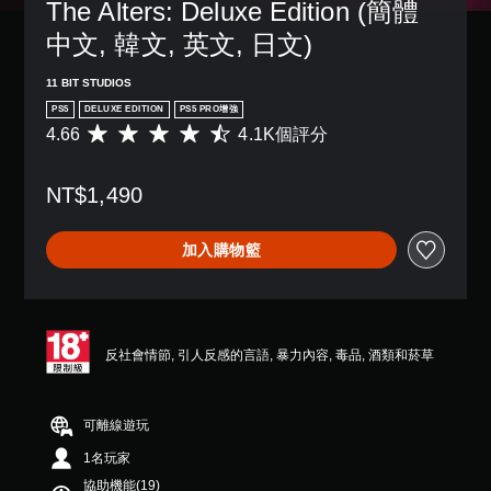
操
The Alters: Deluxe Edition (簡體
字
3
獨
大
作
幕
D
啟
的
中文, 韓文, 英文, 日文)
桿
。
動
音
字
靈
多
體
效
敏
11 BIT STUDIOS
項
來
大
度
您
輔
PS5
DELUXE EDITION
PS5 PRO增強
顯
翻
的
可
助
4.66
4.1K個評分
平
示
選
譯
以
功
均
，
項
設
字
能
評
使
。
定
幕
，
NT$1,490
分
其
聲
來
為
更
翻
音
可
協
4
輕
譯
輸
加入購物籃
助
反
.
鬆
字
出
您
6
易
幕
轉
，
遊
6
讀
會
操
以
玩
顆
。
使
作
便
遊
星
用
桿
享
戲
（
較
反社會情節, 引人反感的言語, 暴力內容, 毒品, 酒類和菸草
受
方
視
。
滿
大
環
向
覺
分
的
繞
（
舒
5
字
控
音
可離線遊玩
基
適
顆
體
效
制
本
星
度
來
1名玩家
。
器
）
顯
）
（
提
協助機能(19)
，
示