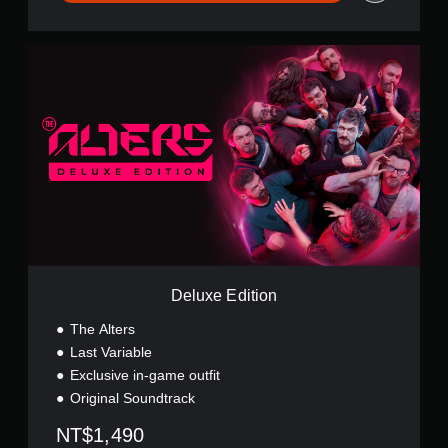
程
玩
或
遊
動
戲
D
畫
和
e
播
前
l
放
往
u
期
選
x
間
單
e
，
。
E
隨
d
時
i
暫
無
t
停
須
i
遊
同
o
戲
時
n
（
按
僅
Deluxe Edition
壓
限
即
離
The Alters
線
可
Last Variable
遊
遊
Exclusive in-game outfit
玩
玩
Original Soundtrack
）
您
。
無
NT$1,490
需