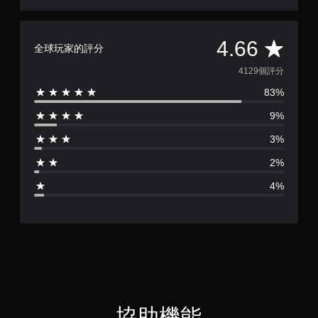
可
遊
玩
平
遊
4.66
全球玩家的評分
戲
均
。
4129個評分
83%
評
無
須
9%
分
觸
3%
碰
為
控
2%
制
4
4%
項
.
即
可
6
遊
玩
6
您
無
顆
需
使
星
協助機能
用