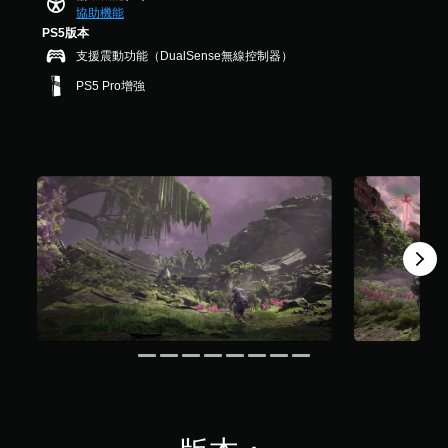
基
系
協助機能
醒
共
，
本
統
PS5版本
4
使
您
）
提
.
其
支援震動功能（DualSense無線控制器）
可
供
您
1
更
隨
一
PS5 Pro增強
可
K
輕
時
些
以
則
鬆
查
反
在
評
易
看
轉
遊
分
讀
遊
操
玩
。
戲
作
過
的
桿
程
控
的
原
中
制
選
文
，
項
項
字
不
。
。
使
幕
用
（
教
可
無
基
能
學
須
本
導
提
快
）
致
醒
速
遊
視
按
您
戲
覺
下
可
僅
不
隨
按
提
適
時
供
鈕
的