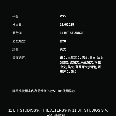
玩
您
可
平台:
PS5
以
在
推出日:
13/6/2025
不
開
發行商:
11 BIT STUDIOS
啟
遊戲類型:
冒險
扳
機
語音:
英文
自
適
畫面語言:
俄文, 土耳其文, 德文, 日文, 法文
應
(法國), 波蘭文, 烏克蘭文, 簡體
阻
中文, 英文, 葡萄牙文(巴西), 西
力
班牙文, 韓文
的
情
況
下
購買或使用本內容需遵守PlayStation使用條款。
，
遊
玩
遊
11 BIT STUDIOS®、THE ALTERS® 為 11 BIT STUDIOS S.A.
戲
的註冊商標。
。