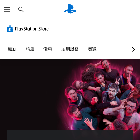
搜
尋
大
音
翻
可
可
字
量
譯
調
調
體
控
字
整
整
制
幕
操
困
選
（
作
難
單
您
最新
精選
優惠
定期服務
瀏覽
進
桿
度
和
可
抬
階
的
（
將
頭
單
）
靈
進
顯
一
敏
階
遊
示
聲
度
）
戲
器
音
（
中
您
(
的
的
基
可
H
音
對
本
以
U
量
話
）
自
D
調
具
訂
)
低
系
有
挑
文
和
統
完
戰
字
靜
提
整
等
會
音
供
的
級
使
。
一
翻
或
用
些
譯
單
較