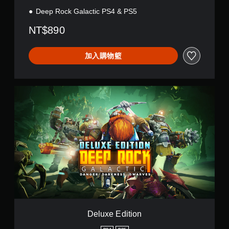
S
4
Deep Rock Galactic PS4 & PS5
&
NT$890
P
S
5
加入購物籃
(
簡
體
中
D
文
e
,
l
韓
u
文
x
,
e
英
E
文
d
,
i
繁
t
體
i
中
o
文
n
,
日
Deluxe Edition
文