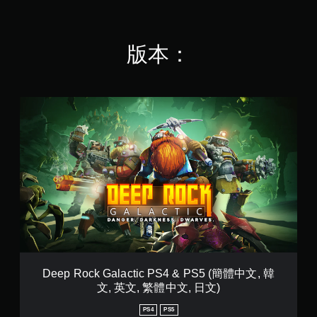
版本：
D
e
e
p
R
o
c
k
G
a
l
a
c
t
Deep Rock Galactic PS4 & PS5 (簡體中文, 韓
i
文, 英文, 繁體中文, 日文)
c
P
PS4
PS5