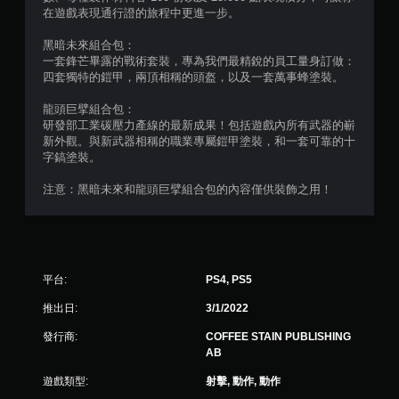
在遊戲表現通行證的旅程中更進一步。
）
黑暗未來組合包：
，
一套鋒芒畢露的戰術套裝，專為我們最精銳的員工量身訂做：
四套獨特的鎧甲，兩頂相稱的頭盔，以及一套萬事蜂塗裝。
共
龍頭巨擘組合包：
1
研發部工業碳壓力產線的最新成果！包括遊戲內所有武器的嶄
新外觀。與新武器相稱的職業專屬鎧甲塗裝，和一套可靠的十
4
字鎬塗裝。
1
注意：黑暗未來和龍頭巨擘組合包的內容僅供裝飾之用！
9
4
平台:
PS4, PS5
則
推出日:
3/1/2022
評
發行商:
COFFEE STAIN PUBLISHING
AB
分
遊戲類型:
射擊, 動作, 動作