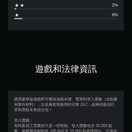
為
2%
4
8%
.
4
2
顆
星
遊戲和法律資訊
（
滿
分
購買豪華版遊戲即可獲得遊戲本體、豐厚的登入獎勵（含點數
和製作材料），以及兩套裝飾用的完整 DLC：超棒的龍頭巨
5
擘和黑暗未來組合包！
顆
登入獎勵：
有時新員工需要的只是一些幫助。登入獎勵包含 20.000 點
星
數、每種製作材料各 100 份以及 25.000 點表現積分，可讓你