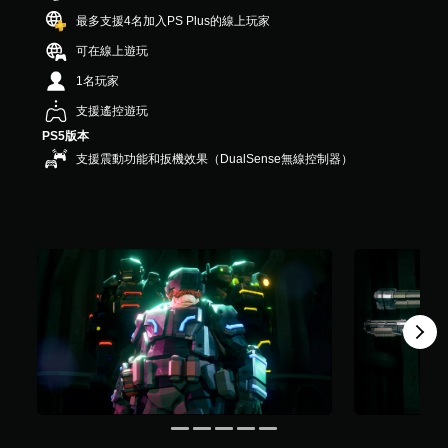
，
最多支援4名加入PS Plus的線上玩家
共
1
可在線上遊玩
4
1名玩家
K
則
支援遙控遊玩
評
PS5版本
分
支援震動功能和扳機效果（DualSense無線控制器）