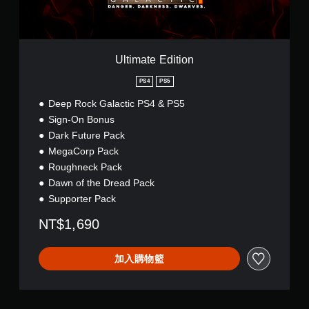
d
i
t
i
o
Ultimate Edition
n
PS4
PS5
Deep Rock Galactic PS4 & PS5
Sign-On Bonus
Dark Future Pack
MegaCorp Pack
Roughneck Pack
Dawn of the Dread Pack
Supporter Pack
NT$1,690
加入購物籃