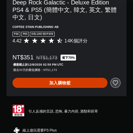
Deep Rock Galactic - Deluxe Edition 
PS4 & PS5 (簡體中文, 韓文, 英文, 繁體
中文, 日文)
COFFEE STAIN PUBLISHING AB
PS4
PS5
DELUXE EDITION
4.42
14K個評分
平
均
評
NT$351
分
NT$1,173
省下70%
折扣前原價為NT$1,173
為
優惠截止於12/8/2026 02:59 PM UTC
4
過去30天的最低價格：NT$1,173
.
4
加入購物籃
2
顆
星
（
滿
分
引人反感的言語, 恐怖, 暴力內容, 酒類和菸草
5
顆
星
線上遊玩需要PS Plus
）