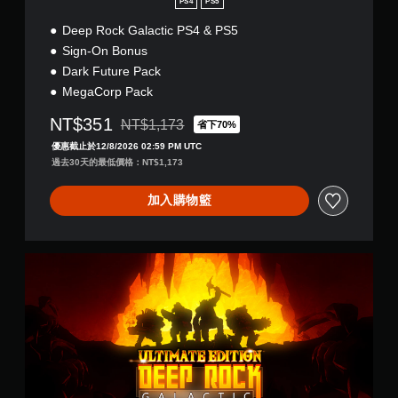
PS4
PS5
)
Deep Rock Galactic PS4 & PS5
Sign-On Bonus
Dark Future Pack
MegaCorp Pack
NT$351
NT$1,173
省下70%
折扣前原價為NT$1,173
優惠截止於12/8/2026 02:59 PM UTC
過去30天的最低價格：NT$1,173
加入購物籃
U
l
t
i
m
a
t
e
E