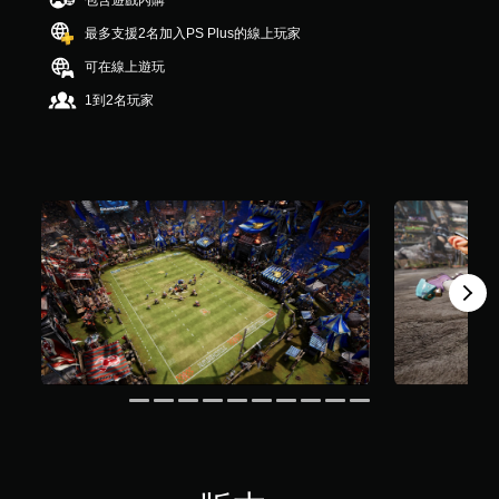
包含遊戲內購
）
，
最多支援2名加入PS Plus的線上玩家
共
可在線上遊玩
1
.
1到2名玩家
3
K
則
評
分