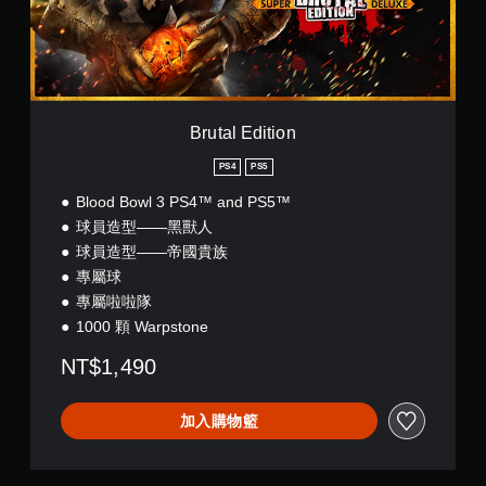
d
i
t
i
o
n
Brutal Edition
PS4
PS5
Blood Bowl 3 PS4™ and PS5™
球員造型——黑獸人
球員造型——帝國貴族
專屬球
專屬啦啦隊
1000 顆 Warpstone
NT$1,490
加入購物籃