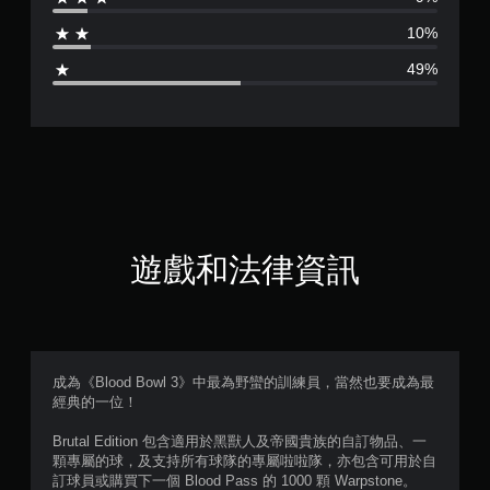
為
10%
2
49%
.
4
8
顆
星
遊戲和法律資訊
（
滿
分
成為《Blood Bowl 3》中最為野蠻的訓練員，當然也要成為最
經典的一位！
5
Brutal Edition 包含適用於黑獸人及帝國貴族的自訂物品、一
顆
顆專屬的球，及支持所有球隊的專屬啦啦隊，亦包含可用於自
訂球員或購買下一個 Blood Pass 的 1000 顆 Warpstone。