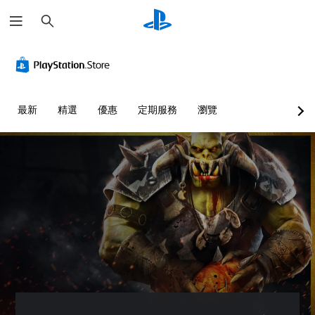
搜
尋
最新
精選
優惠
定期服務
瀏覽