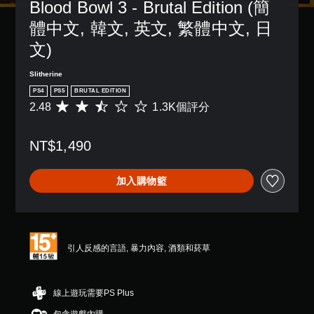
Blood Bowl 3 - Brutal Edition (簡
體中文, 韓文, 英文, 繁體中文, 日
文)
Slitherine
PS4
PS5
BRUTAL EDITION
2.48
1.3K個評分
平
均
評
NT$1,490
分
為
2
加入購物籃
.
4
8
顆
星
（
引人反感的言語, 暴力內容, 酒類和菸草
滿
分
5
線上遊玩需要PS Plus
顆
星