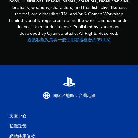
logos, illustrations, images, names, creatures, races, vehicles,
locations, weapons, characters, and the distinctive likeness
thereof, are either ® or TM, and/or © Games Workshop
Limited, variably registered around the world, and used under
licence. Used under license. Published by Nacon and
developed by Cyanide Studio. All Rights Reserved.
遊戲私隱政策與一般使用者授權合約(EULA)
國家／地區：台灣地區
支援中心
私隱政策
網站使用條款