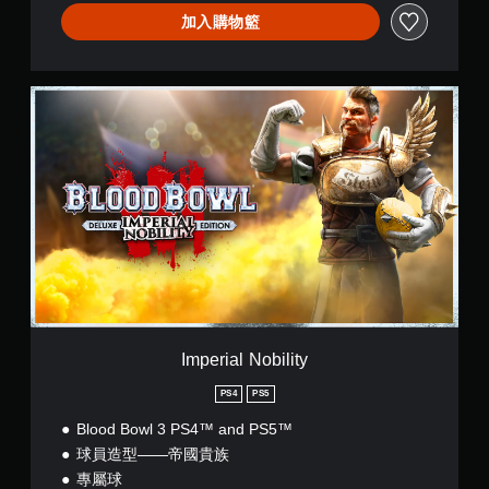
加入購物籃
I
m
p
e
r
i
a
l
N
o
b
i
l
i
Imperial Nobility
t
y
PS4
PS5
Blood Bowl 3 PS4™ and PS5™
球員造型——帝國貴族
專屬球