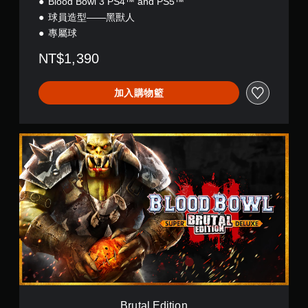
Blood Bowl 3 PS4™ and PS5™
球員造型——黑獸人
專屬球
NT$1,390
加入購物籃
B
r
u
t
a
l
E
d
i
t
i
o
n
Brutal Edition