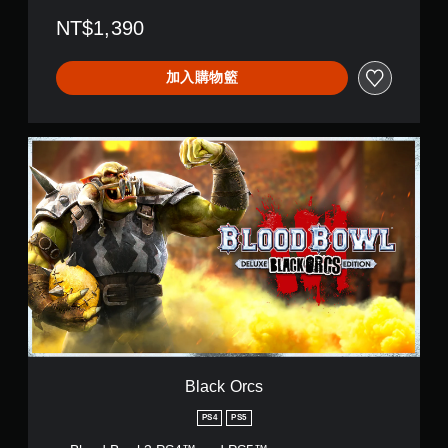
NT$1,390
加入購物籃
B
l
a
c
k
O
r
c
s
Black Orcs
PS4
PS5