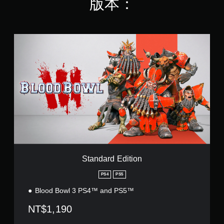
版本：
S
t
a
n
d
a
r
d
E
d
i
t
i
o
Standard Edition
n
PS4
PS5
Blood Bowl 3 PS4™ and PS5™
NT$1,190