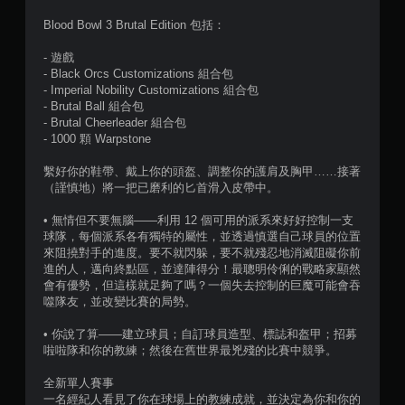
星
Blood Bowl 3 Brutal Edition 包括：
）
- 遊戲
，
- Black Orcs Customizations 組合包
- Imperial Nobility Customizations 組合包
共
- Brutal Ball 組合包
- Brutal Cheerleader 組合包
1
- 1000 顆 Warpstone
3
繫好你的鞋帶、戴上你的頭盔、調整你的護肩及胸甲……接著
（謹慎地）將一把已磨利的匕首滑入皮帶中。
6
• 無情但不要無腦——利用 12 個可用的派系來好好控制一支
球隊，每個派系各有獨特的屬性，並透過慎選自己球員的位置
1
來阻撓對手的進度。要不就閃躲，要不就殘忍地消滅阻礙你前
進的人，邁向終點區，並達陣得分！最聰明伶俐的戰略家顯然
則
會有優勢，但這樣就足夠了嗎？一個失去控制的巨魔可能會吞
噬隊友，並改變比賽的局勢。
評
• 你說了算——建立球員；自訂球員造型、標誌和盔甲；招募
分
啦啦隊和你的教練；然後在舊世界最兇殘的比賽中競爭。
全新單人賽事
一名經紀人看見了你在球場上的教練成就，並決定為你和你的