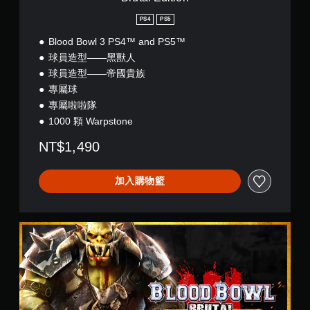
PS4
PS5
Blood Bowl 3 PS4™ and PS5™
球員造型——黑獸人
球員造型——帝國貴族
專屬球
專屬啦啦隊
1000 顆 Warpstone
NT$1,490
加入購物籃
B
r
u
t
a
l
E