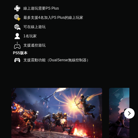
共
線上遊玩需要PS Plus
6
3
最多支援4名加入PS Plus的線上玩家
2
可在線上遊玩
則
評
1名玩家
分
支援遙控遊玩
PS5版本
支援震動功能（DualSense無線控制器）