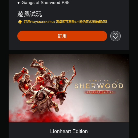
Gangs of Sherwood PS5
遊戲試玩
訂用PlayStation Plus 高級即可享受2小時的正式版遊戲試玩
訂用
L
i
o
n
h
e
a
r
t
E
d
i
t
i
Lionheart Edition
o