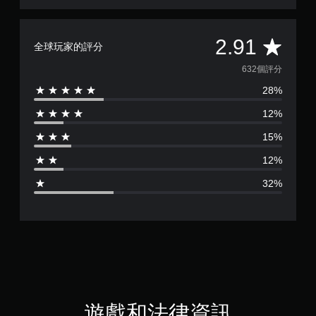
平
2.91
全球玩家的評分
均
632個評分
28%
評
12%
分
15%
為
12%
2
32%
.
9
1
顆
星
遊戲和法律資訊