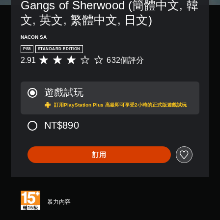
Gangs of Sherwood (簡體中文, 韓
文, 英文, 繁體中文, 日文)
NACON SA
PS5
STANDARD EDITION
2.91
632個評分
平
均
評
分
遊戲試玩
為
2
訂用PlayStation Plus 高級即可享受2小時的正式版遊戲試玩
.
9
NT$890
1
顆
星
訂用
（
滿
分
5
顆
暴力內容
星
）
，