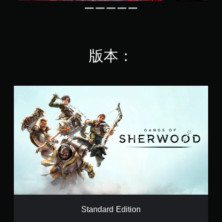
版本：
S
t
a
n
d
a
r
d
E
d
i
t
i
o
Standard Edition
n