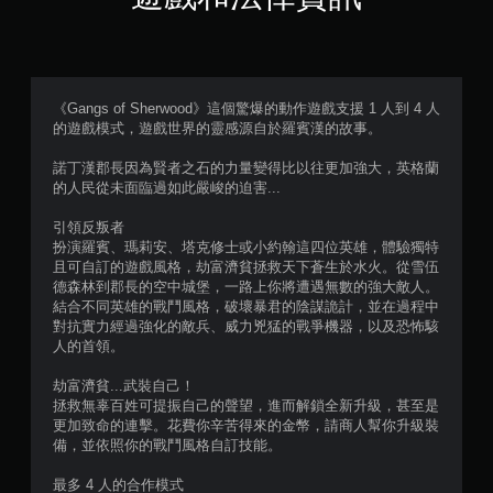
（
滿
分
《Gangs of Sherwood》這個驚爆的動作遊戲支援 1 人到 4 人
的遊戲模式，遊戲世界的靈感源自於羅賓漢的故事。
5
諾丁漢郡長因為賢者之石的力量變得比以往更加強大，英格蘭
顆
的人民從未面臨過如此嚴峻的迫害...
星
引領反叛者
扮演羅賓、瑪莉安、塔克修士或小約翰這四位英雄，體驗獨特
）
且可自訂的遊戲風格，劫富濟貧拯救天下蒼生於水火。從雪伍
德森林到郡長的空中城堡，一路上你將遭遇無數的強大敵人。
，
結合不同英雄的戰鬥風格，破壞暴君的陰謀詭計，並在過程中
對抗實力經過強化的敵兵、威力兇猛的戰爭機器，以及恐怖駭
共
人的首領。
6
劫富濟貧...武裝自己！
拯救無辜百姓可提振自己的聲望，進而解鎖全新升級，甚至是
3
更加致命的連擊。花費你辛苦得來的金幣，請商人幫你升級裝
備，並依照你的戰鬥風格自訂技能。
2
最多 4 人的合作模式