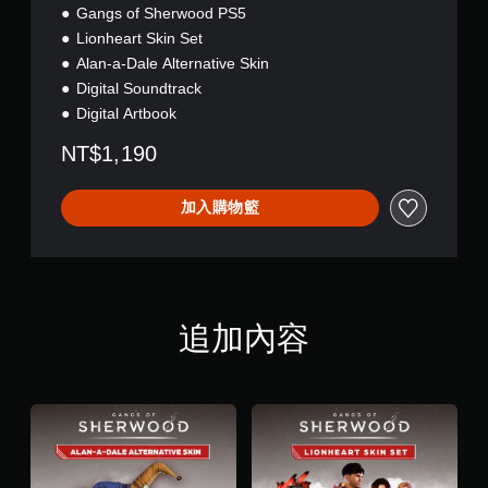
n
Gangs of Sherwood PS5
Lionheart Skin Set
Alan-a-Dale Alternative Skin
Digital Soundtrack
Digital Artbook
NT$1,190
加入購物籃
追加內容