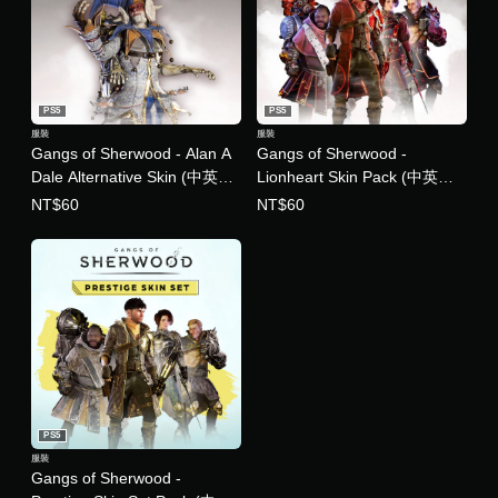
PS5
PS5
服裝
服裝
Gangs of Sherwood - Alan A
Gangs of Sherwood -
Dale Alternative Skin (中英文
Lionheart Skin Pack (中英文
版)
版)
NT$60
NT$60
PS5
服裝
Gangs of Sherwood -