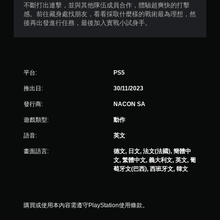
不斷打出連擊，並與其他隊伍成員合作，體驗超爽快的打擊
則
感。前往藏身處找朋友，看看採取什麼樣的戰術最為理想，然
後再出發進行任務，最後加入實戰小試身手。
評
分
平台:
PS5
推出日:
30/11/2023
發行商:
NACON SA
遊戲類型:
動作
語音:
英文
畫面語言:
德文, 日文, 法文(法國), 簡體中
文, 繁體中文, 義大利文, 英文, 葡
萄牙文(巴西), 西班牙文, 韓文
購買或使用本內容需遵守PlayStation使用條款。