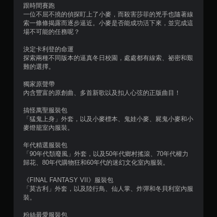
跟時間賽跑
一位不屈不撓的偵探盯上了小麥，而殺害莎菲的兇手也隨著線
索一條條揭露而逐步逼近。小麥是否能成功活下來，並完成這
場不可能的任務呢？
決定卡利登的命運
探索兩種不同版本的逼真冬日校園，處處都有線索、祕密和艱
難的選擇。
獨家原聲帶
內含豐富的原創曲、多首新歌以及扣人心弦的正版曲目！
搞怪萬聖服裝包
「猛鬼上身」外套，以及小麥標本、鬼娃小麥、屍鬼小麥和小
麥燈籠室內服裝。
年代精選服裝包
「90年代頹廢風」外套，以及50年代鄉村搖滾、70年代權力
歸花、80年代購物狂和60年代的迷幻文化室內服裝。
《FINAL FANTASY VII》服裝包
「莫古利」外套，以及陸行鳥、仙人掌、炸彈和冬貝利室內服
裝。
粉絲最愛服裝包