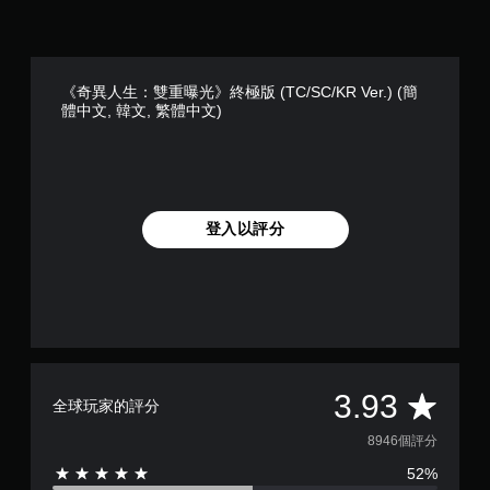
《奇異人生：雙重曝光》終極版 (TC/SC/KR Ver.) (簡
體中文, 韓文, 繁體中文)
登入以評分
平
3.93
全球玩家的評分
均
8946個評分
52%
評