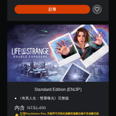
C
/
訂用
K
R
)
S
t
a
n
d
a
r
d
E
d
i
t
i
o
Standard Edition (EN/JP)
n
(
《奇異人生：雙重曝光》完整版
E
N
內含
NT$1,490
折扣前原價為NT$1,490
/
訂用PlayStation Plus 升級即可存取此遊戲和遊戲目錄中其他數百款
J