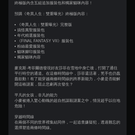
終極版內含五組追加服裝包和獨家貓咪內容！
顆
預購《奇異人生：雙重曝光》終極版內容：
星
• 《奇異人生：雙重曝光》完整版
）
• 搞怪萬聖服裝包
• 年代精選服裝包
，
• 《FINAL FANTASY VII》服裝包
• 粉絲最愛服裝包
共
• 貓咪腳印服裝包
• 獨家貓咪內容
8
麥克斯·考菲爾德發現好友莎菲在雪地中身亡後，打開了通往
9
平行時空的通道。在這條時間線中，莎菲還活著，兇手也仍蠢
蠢欲動！有了能穿越兩條時間線的跨界新能力，小麥是否能解
4
開這樁謎案，阻止悲劇再次發生？
平凡的女孩，非凡的能力
6
小麥被捲入驚心動魄的超自然謀殺謎案之中，情況超乎以往地
危險！
則
穿越時間線
評
在兩個不同的世界裡集結同伴，一起追查嫌疑犯，透過難忘的
選擇塑造兩條時間線。
分