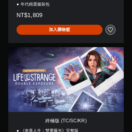
年代精選服裝包
NT$1,809
加入購物籃
終
極
版
(
T
C
/
S
C
/
K
R
)
終極版 (TC/SC/KR)
《奇異人生：雙重曝光》完整版