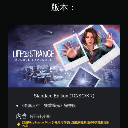
版本：
S
t
a
n
d
a
r
d
E
d
i
t
i
o
Standard Edition (TC/SC/KR)
n
(
《奇異人生：雙重曝光》完整版
T
C
內含
NT$1,490
折扣前原價為NT$1,490
/
訂用PlayStation Plus 升級即可存取此遊戲和遊戲目錄中其他數百款
S
作品