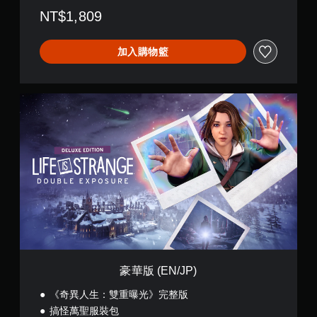
NT$1,809
加入購物籃
豪
華
版
(
E
N
/
J
P
)
豪華版 (EN/JP)
《奇異人生：雙重曝光》完整版
搞怪萬聖服裝包