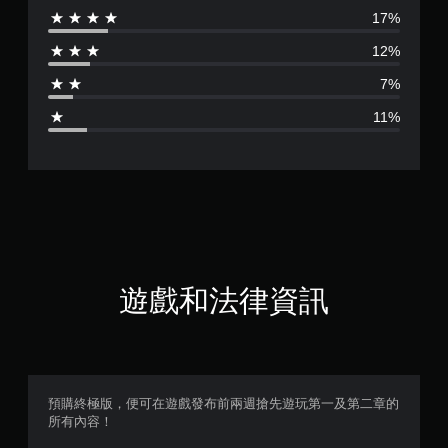
17%
分
12%
為
7%
3
11%
.
9
3
顆
星
遊戲和法律資訊
（
滿
分
預購終極版，便可在遊戲發布前兩週搶先遊玩第一及第二章的
所有內容！
5