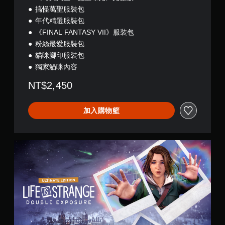
搞怪萬聖服裝包
年代精選服裝包
《FINAL FANTASY VII》服裝包
粉絲最愛服裝包
貓咪腳印服裝包
獨家貓咪內容
NT$2,450
加入購物籃
終
極
版
(
E
N
/
J
P