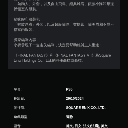
「熱狗人」外套，以及自由飛鳥、經典雌鹿、餓狼小隊和叛逆
骷髏室內服裝。
貓咪腳印服裝包
「豹紋迷彩」外套，以及超級喵咪、窺探紫、喵美眉和不屈不
擼室內服裝。
獨家貓咪內容
小麥發現了一隻走失貓咪，決定要幫助牠與主人重逢！
《FINAL FANTASY》和《FINAL FANTASY VII》為Square
Enix Holdings Co., Ltd.的註冊商標或商標。
平台:
PS5
推出日:
29/10/2024
發行商:
SQUARE ENIX CO., LTD.
遊戲類型:
冒險
語音:
德文, 日文, 法文(法國), 英文