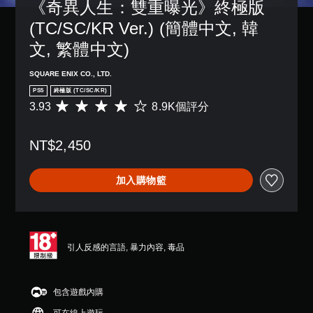
《奇異人生：雙重曝光》終極版 
(TC/SC/KR Ver.) (簡體中文, 韓
文, 繁體中文)
SQUARE ENIX CO., LTD.
PS5
終極版 (TC/SC/KR)
3.93
8.9K個評分
平
均
評
NT$2,450
分
為
3
加入購物籃
.
9
3
顆
星
（
引人反感的言語, 暴力內容, 毒品
滿
分
5
包含遊戲內購
顆
星