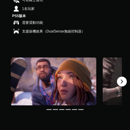
可在線上遊玩
）
，
1名玩家
共
PS5版本
8
需要震動功能
.
9
支援扳機效果（DualSense無線控制器）
K
則
評
分