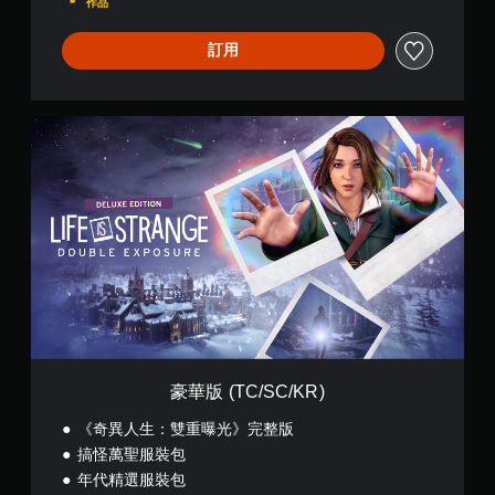
作品
P
)
訂用
豪
華
版
(
T
C
/
S
C
/
K
R
)
豪華版 (TC/SC/KR)
《奇異人生：雙重曝光》完整版
搞怪萬聖服裝包
年代精選服裝包