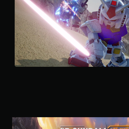
K
則
評
分
數
位