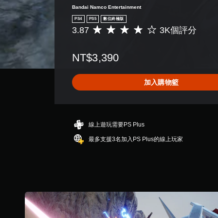
Bandai Namco Entertainment
PS4
PS5
數位終極版
3.87
3K個評分
平
均
評
NT$3,390
分
為
3
加入購物籃
.
8
7
顆
星
線上遊玩需要PS Plus
（
最多支援3名加入PS Plus的線上玩家
滿
分
5
顆
星
）
，
共
3