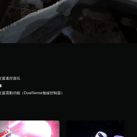
支援遙控遊玩
本
支援震動功能（DualSense無線控制器）