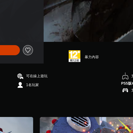
暴力內容
可在線上遊玩
PS5版
1名玩家