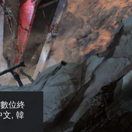
 數位終
中文, 韓