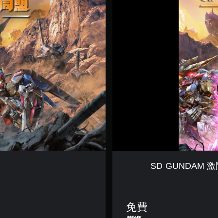
G
U
N
D
A
M
激
鬥
同
盟
體
驗
版
(
簡
體
中
文
SD GUNDAM 
,
韓
文
,
免費
繁
體