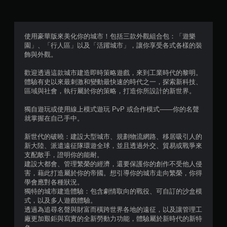
滿
分
使用豪華版來美化你的城市！包括三款外觀組合包：「遊樂
園」、「行人區」以及「活躍城市」，讓你享受各式各樣的裝
5
飾與外觀。
顆
歡迎透過這款城市建造即時策略遊戲，來到工業時代的黎明。
體驗有史以來最刺激和變動最快速的時代之一，探索新科技、
星
區域與社會，執行屬於你的策略，打造你所設計的新世界。
）
獨自遊玩或使用線上模式遊玩 PvP 或合作模式——你的名聲
就掌握在自己手中。
，
新世代的破曉：建設大型城市、規劃物流網路、移居吸引人的
共
新大陸、派遣遠征隊環遊全球，並且透過外交、貿易或戰爭來
支配敵手，證明你的能耐。
5
建設大都會、管理繁榮的經濟，還要保護你的創作不受他人侵
害，藉此打造屬於你的帝國。想引導你的城市走向繁榮，你得
7
學會應對各種狀況。
獨特的城市建造體驗：包含劇情取向的戰役、可自訂的沙盒模
4
式，以及多人遊戲體驗。
透過為追尋名聲與財富而橫跨世界各地的遠征，以及讓管理工
廠更加艱鉅與寫實的全新勞動力功能，體驗屬於新時代的新特
4