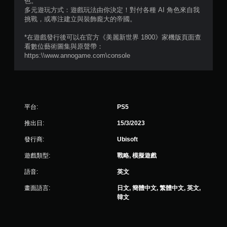
色。
多元遊玩方式：遊戲玩法由你決定！對付各種 AI 角色來自我
則
挑戰，或專注建立與裝飾龐大的帝國。
評
*在遊戲發行後可以在官方《美麗新世界 1800》家機版頁面查
看數位藝術圖集與原聲帶：
分
https:\\www.annogame.com\console
平台:
PS5
推出日:
15/3/2023
發行商:
Ubisoft
遊戲類型:
戰略, 模擬遊戲
語音:
英文
畫面語言:
日文, 簡體中文, 繁體中文, 英文,
韓文