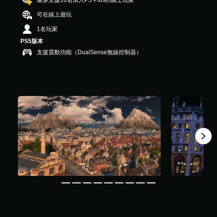
最多支援16名加入PS Plus的線上玩家
）
，
可在線上遊玩
共
1名玩家
5
.
PS5版本
7
支援震動功能（DualSense無線控制器）
K
則
評
分