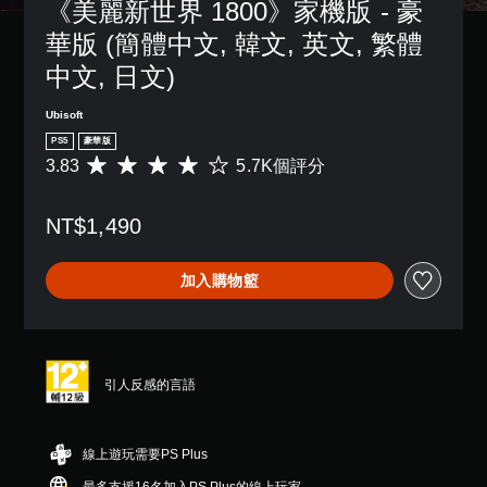
《美麗新世界 1800》家機版 - 豪
華版 (簡體中文, 韓文, 英文, 繁體
中文, 日文)
Ubisoft
PS5
豪華版
3.83
5.7K個評分
平
均
評
NT$1,490
分
為
3
加入購物籃
.
8
3
顆
星
（
引人反感的言語
滿
分
5
線上遊玩需要PS Plus
顆
星