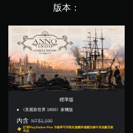
版本：
標
準
版
標準版
《美麗新世界 1800》家機版
內含
NT$1,190
折扣前原價為NT$1,190
訂用PlayStation Plus 升級即可存取此遊戲和遊戲目錄中其他數百款
作品