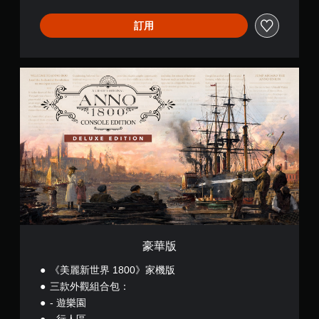
訂用
豪
華
版
豪華版
《美麗新世界 1800》家機版
三款外觀組合包：
- 遊樂園
- 行人區