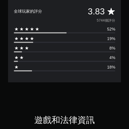
平
3.83
全球玩家的評分
均
5744個評分
52%
評
19%
分
8%
為
4%
3
18%
.
8
3
顆
星
遊戲和法律資訊
（