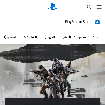
ب
ح
ث
الأحدث
مجموعات الألعاب
العروض
الاشتراكات
استعرض