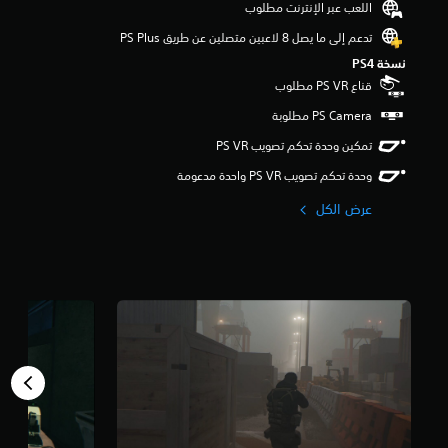
اللعب عبر الإنترنت مطلوب
م
ن
تدعم إلى ما يصل 8 لاعبين متصلين عن طريق PS Plus‏
5
نسخة PS4‏
ن
ج
قناع PS VR مطلوب
و
م
م
تمكين وحدة تحكم تصويب PS VR‏
ن
إ
وحدة تحكم تصويب PS VR واحدة مدعومة
ج
عرض الكل
م
ا
ل
ي
1
3
أ
ل
ف
م
ن
ا
ل