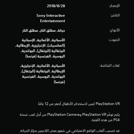
م
الإصدار:
28‏/8‏/2018
الناشر:
Sony Interactive
ن
Entertainment
إ
الأنواع:
حركة, مطلق النار, مطلق النار
ج
الصوت:
الأسبانية, الألمانية, الإسبانية
(المكسيك), الإنجليزية, الإيطالية,
م
البرتغالية (البرتغال), البولندية,
الروسية, الفرنسية (فرنسا)
ا
لغات الشاشة:
الأسبانية, الألمانية, الإنجليزية,
ل
الإيطالية, البرتغالية (البرتغال),
البولندية, الروسية, الفرنسية
(فرنسا)
ي
1
3
يلزم توفّر PlayStation VR وPlayStation Camera من أجل لعب نسخة 
3
PS4 من هذه اللعبة.
3
قد تتسبب ألعاب الواقع الافتراضي في شعور بعض اللاعبين بدوّار الحركة.