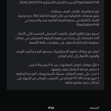
PlayStation®VR‏ أو وحدة التحكم اللاسلكية DUALSHOCK®4.
2
ضع استراتيجية. تواصل. افرض سيطرتك.
ن
نسَّق هجماتك التكتيكية من خلال الرؤية الكاملة 360 درجة وحرية
التحرك الكاملة في بندقية الفرقة الغامرة هذه والحصرية في
ج
PlayStation®VR.
و
اسمع دوي إطلاق النيران بالصوت المحيطي المجسم ثلاثي الأبعاد
أثناء انضمامك إلى وحدة من صفوة المرتزقة المنخرطين في معارك
م
محفوفة بالمخاطر للحصول على معلومات بالغة الأهمية.
م
اعمل مع رفقائك لتنفيذ الاستراتيجيات وسحق العدو وتأمين الهدف
والرجوع بالأموال إلى أرض الوطن.
ن
• كوِّن فرقتك لخوض المواجهات بين 4 لاعبين و4 لاعبين.
5
• خصص ترسانة أسلحتك وقم بترقيتها.
• تدرب على خوض المعارك مسبقًا بالسيناريوهات الفردية المكثفة.
ن
• تجهز بوحدة PS VR للتحكم في التصويب لتتمكن من الإجهاز على
أعدائك بدقة متناهية قاتلة.
ج
و
م
المنصة:
PS4