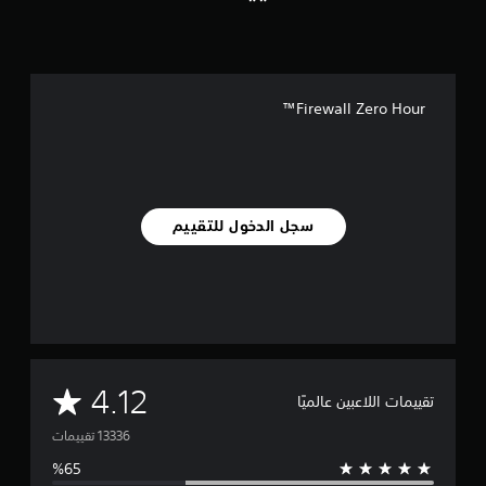
Firewall Zero Hour™
سجل الدخول للتقييم
م
4.12
تقييمات اللاعبين عالميًا
ت
و