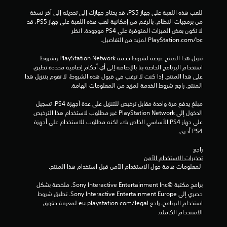
6
للعب هذه اللعبة على جهاز PS5، قد يحتاج جهازك إلى تحديثه إلى آخر نسخة 
من برمجيات النظام. بالرغم من إمكانية لعب هذه اللعبة على جهاز PS5، قد 
م
لا تكون بعض الميزات المتوفرة على PS4 موجودة. انظر 
‎PlayStation.com/bc لمزيد من التفاصيل.
ن
تنزيل هذا المنتج عرضة لشروط خدمة PlayStation Network وشروط 
ا
استخدام البرنامج الخاصة بنا بالإضافة إلى أي أحكام إضافية محددة تطبق 
على هذا المنتج. إذا كنت لا ترغب في قبول هذه الشروط، لا تقوم بتنزيل هذا 
ل
المنتج. راجع شروط الخدمة لمزيد من المعلومات الهامة.
ت
مبلغ يدفع مرة واحدة مقابل ترخيص للتنزيل على عدة أجهزة PS4. تسجيل 
الدخول إلى PlayStation Network غير مطلوب لاستخدام هذا الترخيص 
ق
على جهاز PS4 الأساسي الخاص بك، لكنه مطلوب للاستخدام على أجهزة 
PS4 أخرى.
ي
راجع 
ي
تحذيرات الاستخدام الآمن
 لمعلومات هامة حول الاستخدام الآمن قبل استخدام هذا المنتج.
م
برامج مكتبة ©Sony Interactive Entertainment Inc. ملخصة بشكل 
ا
حصري إلى Sony Interactive Entertainment Europe. تطبق شروط 
استخدام البرنامج، راجع eu.playstation.com/legal لمعرفة حقوق 
ت
الاستخدام الكاملة.