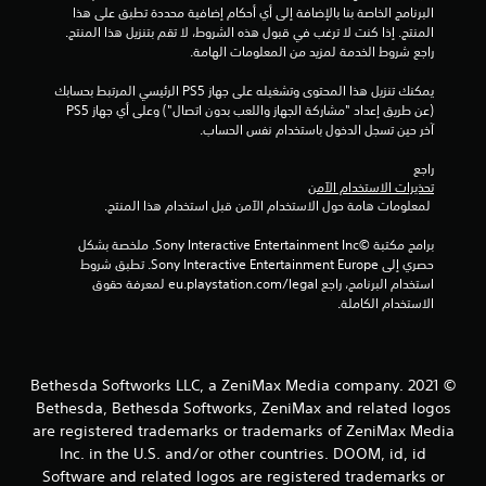
البرنامج الخاصة بنا بالإضافة إلى أي أحكام إضافية محددة تطبق على هذا 
المنتج. إذا كنت لا ترغب في قبول هذه الشروط، لا تقم بتنزيل هذا المنتج. 
راجع شروط الخدمة لمزيد من المعلومات الهامة.
يمكنك تنزيل هذا المحتوى وتشغيله على جهاز PS5 الرئيسي المرتبط بحسابك 
(عن طريق إعداد "مشاركة الجهاز واللعب بدون اتصال") وعلى أي جهاز PS5 
آخر حين تسجل الدخول باستخدام نفس الحساب.
راجع 
تحذيرات الاستخدام الآمن
 لمعلومات هامة حول الاستخدام الآمن قبل استخدام هذا المنتج.
برامج مكتبة ©Sony Interactive Entertainment Inc. ملخصة بشكل 
حصري إلى Sony Interactive Entertainment Europe. تطبق شروط 
استخدام البرنامج، راجع eu.playstation.com/legal لمعرفة حقوق 
الاستخدام الكاملة.
© 2021 Bethesda Softworks LLC, a ZeniMax Media company.
Bethesda, Bethesda Softworks, ZeniMax and related logos
are registered trademarks or trademarks of ZeniMax Media
Inc. in the U.S. and/or other countries. DOOM, id, id
Software and related logos are registered trademarks or