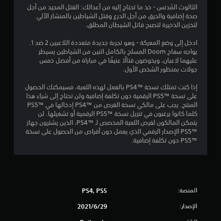
ت
الثالوث المُدنس - خذ ما تحتاج إليه من أعدائك: القتل المجيد من أجل
ق
ز
صحة إضافية والحرق من أجل الدرع وقتل الشياطين بالمنشار الآلي
ا
لتخزين الذخيرة لتصبح قاتل الشيطان المطلق.
ي
ز
و
ادخل إلى وضع المعركة - وهو تجربة جديدة متعددة اللاعبين 2 ضد 1.
ح
ي
يواجه سفاح Doom المسلح بالكامل اثنين من الشياطين يسيطر
د
عليهما لاعبان، ويخوضون قتالًا عنيفًا في مباراة من أفضل خمس
ة
م
جولات بمنظور الشخص الأول.
ا
ل
ا
إذا كنت تمتلك نسخة PS4™‎ بالفعل لهذه اللعبة، فسيمكنك الحصول
ت
على نسخة PS5™‎ الرقمية دون تكلفة إضافية ولن تحتاج إلى شراء هذا
ح
ت
المنتج. يجب على مالكي نسخة القرص من PS4™‎ إدخالها في PS5™‎
ك
كلما كانوا يرغبون في تنزيل نسخة PS5™‎ الرقمية أو تشغيلها. لن
م
يتمكن المالكون لقرص اللعبة المخصص لـ PS4™‎، الذين يشترون جهاز
/
PS5™‎ الإصدار الرقمي الذي يعمل دون أقراص من الحصول على نسخة
ا
PS5™‎ دون تكلفة إضافية.
ل
ا
س
ت
ج
المنصة:
PS4, PS5
ا
ب
الإصدار:
29‏/6‏/2021
ة
ا