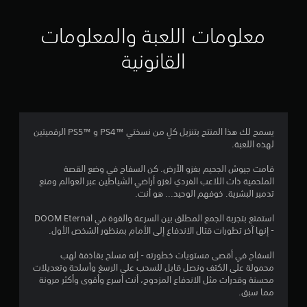
ا
ي
م
ل
ك
معلومات اللعبة والمعلومات
ن
ي
ك
القانونية
ل
4
ع
ب
2
ا
ل
3
ل
يسمح لك هذا المنتج بتنزيل كلٍ من نسختي PS4™‎ و PS5™‎ الرقميتين
ع
لهذه اللعبة.
7
ب
ة
قامت جيوش الجحيم بغزو الأرض. كن السفاح في وضع القصة
6
ب
الملحمية ذات اللاعب الفردي لغزو أراضي الشياطين عبر العوالم ومنع
د
تدمير البشرية. خوفهم الوحيد... هو أنت.
م
و
ن
استمتع بتجربة الجمع المطلق بين السرعة والقوة في DOOM Eternal
ن
ت
- إنها آخر تطورات قتال الاندفاع إلى الأمام بمنظور الشخص الأول.
ش
ا
غ
السفاح في أقصى مستويات خطورته - إنه مسلح بقاذفة لهب
ي
محمولة على الكتف ونصل قابل للسحب على الرسغ وأسلحة وتعديلات
ل
ل
محسنة وقدرات مثل الاندفاع المزدوج، أنت أسرع وأقوى وأكثر مرونة
ا
مما سبق.
ت
ه