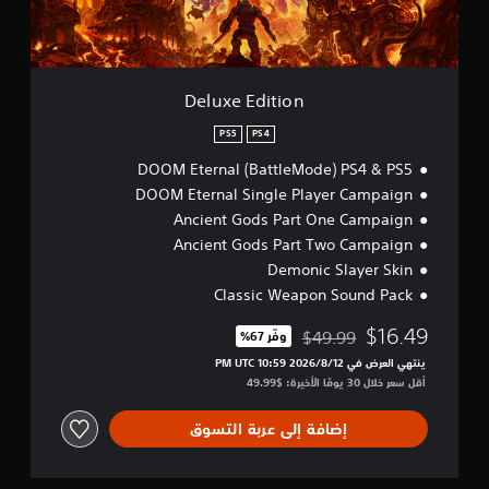
ا
t
ل
ة
i
ش
س
ا
o
ا
ي
ل
n
ش
ل
)
ة
ع
Deluxe Edition
ت
ب
ب
ت
ش
ف
PS5
PS4
و
ك
ي
ف
DOOM Eternal (BattleMode) PS4 & PS5
ل
أ
ر
ك
DOOM Eternal Single Player Campaign
ي
ب
ا
و
Ancient Gods Part One Campaign
ع
م
ق
ض
Ancient Gods Part Two Campaign
ل
ت
ا
ا
Demonic Slayer Skin
.
ل
ل
Classic Weapon Sound Pack
خ
ن
ي
و
ص
$16.49
$49.99
وفّر 67%‏
ا
مخصوم من السعر الأصلي البالغ $49.99‏
ض
ا
ر
ينتهي العرض في 12‏/8‏/2026 10:59 PM UTC‏
ل
ع
ا
أقل سعر خلال 30 يومًا الأخيرة: $49.99‏
س
ا
ت
ي
ل
ل
ا
إضافة إلى عربة التسوق
ت
ع
ق
م
ك
ي
ر
س
و