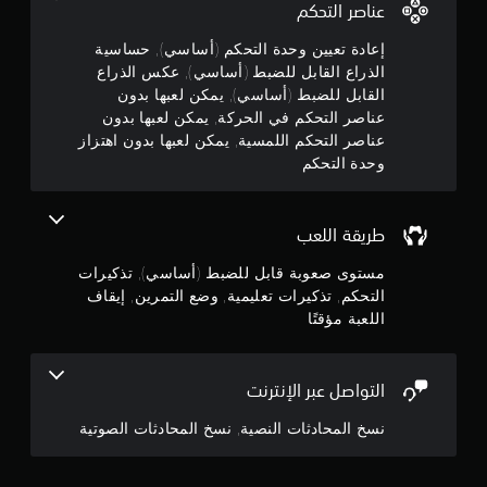
م
عناصر التحكم
ه
ا
ن
إعادة تعيين وحدة التحكم (أساسي), حساسية
ب
الذراع القابل للضبط (أساسي), عكس الذراع
د
5
القابل للضبط (أساسي), يمكن لعبها بدون
و
عناصر التحكم في الحركة, يمكن لعبها بدون
ن
ن
عناصر التحكم اللمسية, يمكن لعبها بدون اهتزاز
ا
ج
وحدة التحكم
ه
ت
و
ز
ا
طريقة اللعب
م
ز
مستوى صعوبة قابل للضبط (أساسي), تذكيرات
و
م
ح
التحكم, تذكيرات تعليمية, وضع التمرين, إيقاف
د
اللعبة مؤقتًا
ن
ة
إ
ا
ل
التواصل عبر الإنترنت
ج
ت
ح
نسخ المحادثات النصية, نسخ المحادثات الصوتية
م
ك
م