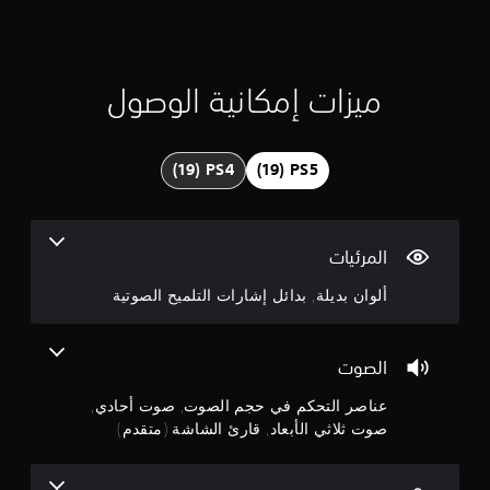
ق
ص
ر
ا
ي
ل
ت
ي
ميزات إمكانية الوصول
ح
ك
م
م
ا
4
ل
ل
.
م
س
5
المرئيات
ي
ة
9
ألوان بديلة, بدائل إشارات التلميح الصوتية
.
ن
ي
ج
الصوت
م
ك
عناصر التحكم في حجم الصوت, صوت أحادي,
و
ن
صوت ثلاثي الأبعاد, قارئ الشاشة (متقدم)
ل
م
ع
ب