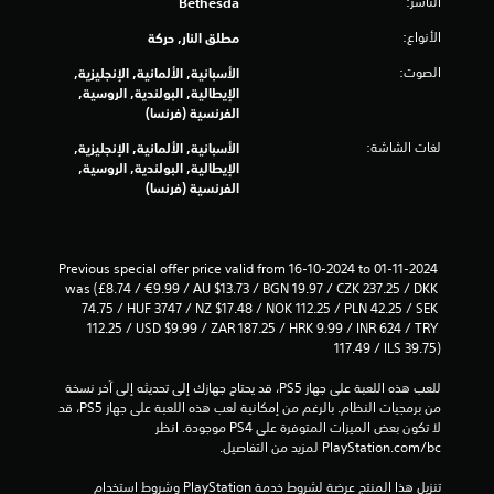
الناشر:
Bethesda
ل
م
الأنواع:
مطلق النار, حركة
ل
م
الصوت:
الأسبانية, الألمانية, الإنجليزية,
و
الإيطالية, البولندية, الروسية,
س
الفرنسية (فرنسا)
ة
لغات الشاشة:
الأسبانية, الألمانية, الإنجليزية,
.
الإيطالية, البولندية, الروسية,
الفرنسية (فرنسا)
Previous special offer price valid from 16-10-2024 to 01-11-2024 
was (£8.74 / €9.99 / AU $13.73 / BGN 19.97 / CZK 237.25 / DKK 
74.75 / HUF 3747 / NZ $17.48 / NOK 112.25 / PLN 42.25 / SEK 
112.25 / USD $9.99 / ZAR 187.25 / HRK 9.99 / INR 624 / TRY 
117.49 / ILS 39.75)
للعب هذه اللعبة على جهاز PS5، قد يحتاج جهازك إلى تحديثه إلى آخر نسخة 
من برمجيات النظام. بالرغم من إمكانية لعب هذه اللعبة على جهاز PS5، قد 
لا تكون بعض الميزات المتوفرة على PS4 موجودة. انظر 
‎PlayStation.com/bc لمزيد من التفاصيل.
تنزيل هذا المنتج عرضة لشروط خدمة‫ PlayStation وشروط استخدام 