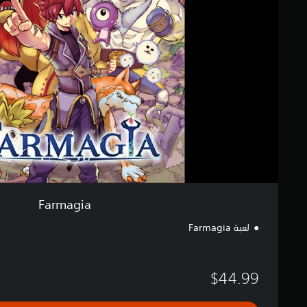
a
ي
g
ي
i
م
a
ا
ت
Farmagia
لعبة Farmagia
$44.99