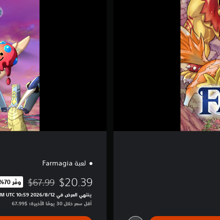
م
ي
ا
ل
ف
ا
خ
ر
إ
ص
د
ا
ر
لعبة Farmagia
$20.39
$67.99
وفّر 70%‏
مخصوم من السعر الأصلي 
ينتهي العرض في 12‏/8‏/2026 10:59 PM UTC‏
أقل سعر خلال 30 يومًا الأخيرة: $67.99‏