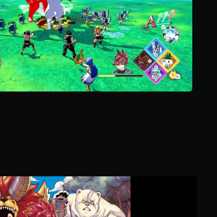
ن
5
ن
ج
و
م
م
ن
إ
ج
م
ا
ل
ي
2
0
3
م
ن
F
ا
a
ل
r
ت
m
ق