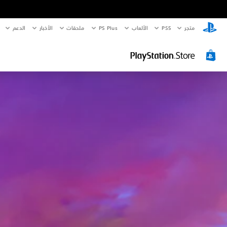
متجر
PS5‏
الألعاب
PS Plus
ملحقات
الأخبار
الدعم