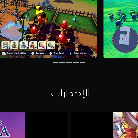
الإصدارات:‏
ا
ل
ر
ق