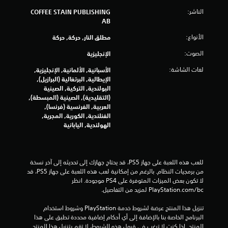
الناشر:
COFFEE STAIN PUBLISHING
ج
AB
م
الأنواع:
مطلق النار, حركة, حركة
ا
الصوت:
الإنجليزية
لغات الشاشة:
ل
الأسبانية, الألمانية, الإنجليزية,
الإيطالية, البرتغالية (البرازيل),
البولندية, التركية, الصينية
ي
(التقليدية), الصينية (المبسطة),
العربية, الفرنسية (فرنسا),
1
الفنلندية, الكورية, المجرية,
الهولندية, اليابانية
4
1
للعب هذه اللعبة على جهاز PS5، قد يحتاج جهازك إلى تحديثه إلى آخر نسخة 
9
من برمجيات النظام. بالرغم من إمكانية لعب هذه اللعبة على جهاز PS5، قد 
لا تكون بعض الميزات المتوفرة على PS4 موجودة. انظر 
4
‎PlayStation.com/bc لمزيد من التفاصيل.
م
تنزيل هذا المنتج عرضة لشروط خدمة‫ PlayStation وشروط استخدام 
البرنامج الخاصة بنا بالإضافة إلى أي أحكام إضافية محددة تطبق على هذا 
ن
المنتج. إذا كنت لا ترغب في قبول هذه الشروط، لا تقم بتنزيل هذا المنتج. 