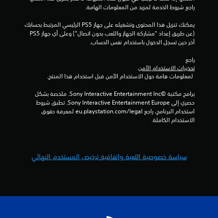
راجع شروط الخدمة لمزيد من المعلومات الهامة.
ا
يمكنك تنزيل هذا المحتوى وتشغيله على جهاز PS5 الرئيسي المرتبط بحسابك 
ل
(عن طريق إعداد "مشاركة الجهاز واللعب بدون اتصال") وعلى أي جهاز PS5 
آخر حين تسجل الدخول باستخدام نفس الحساب.
ت
راجع 
ق
تحذيرات الاستخدام الآمن
 لمعلومات هامة حول الاستخدام الآمن قبل استخدام هذا المنتج.
ي
برامج مكتبة ©Sony Interactive Entertainment Inc. ملخصة بشكل 
ي
حصري إلى Sony Interactive Entertainment Europe. تطبق شروط 
استخدام البرنامج، راجع eu.playstation.com/legal لمعرفة حقوق 
م
الاستخدام الكاملة.
ا
ت
سياسة خصوصية اللعبة واتفاقية ترخيص المستخدم النهائي