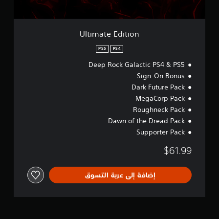
i
t
i
o
Ultimate Edition
n
PS5
PS4
Deep Rock Galactic PS4 & PS5
Sign-On Bonus
Dark Future Pack
MegaCorp Pack
Roughneck Pack
Dawn of the Dread Pack
Supporter Pack
$61.99
إضافة إلى عربة التسوق