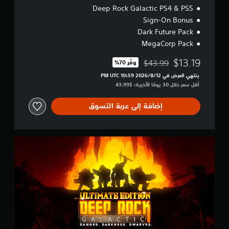
Deep Rock Galactic PS4 & PS5
Sign-On Bonus
Dark Future Pack
MegaCorp Pack
$13.19
$43.99
وفّر 70%‏
مخصوم من السعر الأصلي البالغ $43.99‏
ينتهي العرض في 12‏/8‏/2026 10:59 PM UTC‏
أقل سعر خلال 30 يومًا الأخيرة: $43.99‏
إضافة إلى عربة التسوق
U
l
t
i
m
a
t
e
E
d