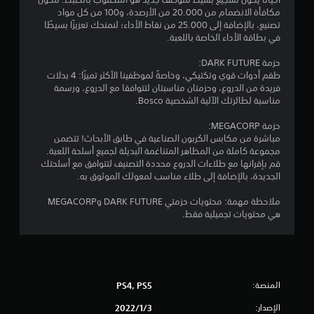
ج
مكافأة الانضمام من 20.000 من الأرصدة، و100 من كل مواد
و
تصنيع، بالإضافة إلى 25.000 من نقاط الأداء؛ لنمنحك تعزيزًا بسيطًا
في بطاقة الأداء الخاصة باللعبة.
م
حزمة DARK FUTURE:
م
طقم أدوات قوي وتكتيكي، وخاصةً لموظفينا الأكثر تميزًا: 4 بدلات
فريدة من الدروع، وحزمتان مناسبتان لتتوافقا مع الدروع، ورسمة
ن
مناسبة لطائرتك الآلية الشخصية Bosco.
5
حزمة MEGACORP:
مباشرة من مكابس الكربون الصناعية في طابق الأبحاث! تتضمن
ن
مجموعة كاملة من المظاهر المتناغمة البديلة لجميع أسلحة اللعبة.
قم بإقرانها مع طلاءات الدروع محددة التصنيف لتتوافق مع أسلحتك
الجديدة، بالإضافة إلى طلاء مناسب لمعولك الموثوق به.
ج
ملاحظة مهمة: محتويات حزمتي DARK FUTURE وMEGACORP
و
هي محتويات تجميلية فقط.
م
م
ن
المنصة:
PS4, PS5
إ
الإصدار:
3‏/1‏/2022