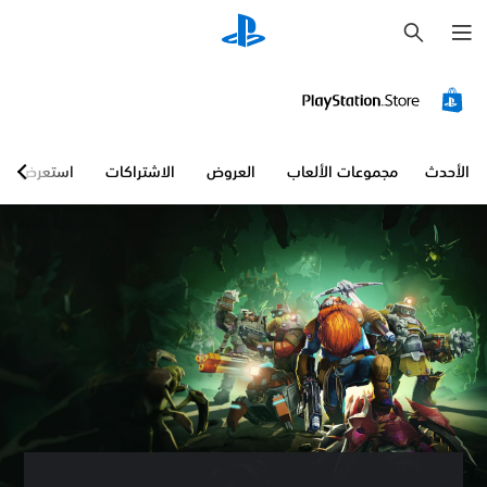
ب
ح
ث
الأحدث
مجموعات الألعاب
العروض
الاشتراكات
استعرض