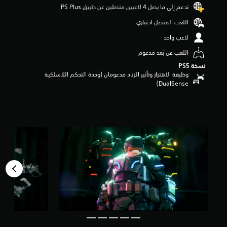
تدعم إلى ما يصل 4 لاعبين متصلين عن طريق PS Plus‏
م
م
اللعب المتصل اختياري
ن
5
لاعب واحد
ن
اللعب عن بُعد مدعوم
ج
و
نسخة PS5‏
م
وظيفة الاهتزاز وتأثير الزناد مدعومان (وحدة التحكم اللاسلكية
م
DualSense‏)
ن
إ
ج
م
ا
ل
ي
1
4
أ
ل
ف
م
ن