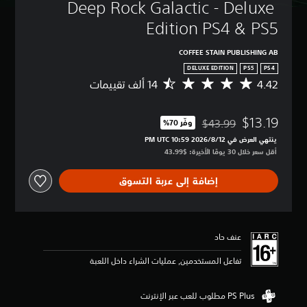
Deep Rock Galactic - Deluxe 
Edition PS4 & PS5
COFFEE STAIN PUBLISHING AB
DELUXE EDITION
PS5
PS4
4.42
م
ت
و
$13.19
س
$43.99
وفّر 70%‏
مخصوم من السعر الأصلي البالغ $43.99‏
ط
ينتهي العرض في 12‏/8‏/2026 10:59 PM UTC‏
ا
أقل سعر خلال 30 يومًا الأخيرة: $43.99‏
ل
ت
إضافة إلى عربة التسوق
ق
ي
ي
م
4
عنف حاد
.
4
تفاعل المستخدمين, عمليات الشراء داخل اللعبة
2
ن
ج
و