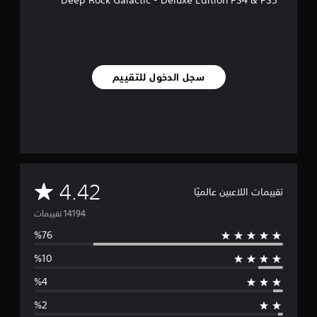
Deep Rock Galactic - Deluxe Edition PS4 & PS5
سجل الدخول للتقييم
م
4.42
تقييمات اللاعبين عالميًا
ت
و
س
ط