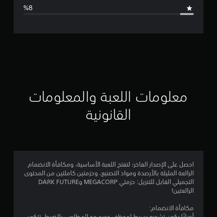
ا
ل
ت
ق
ي
ي
معلومات اللعبة والمعلومات
م
القانونية
4
.
4
احصل على الإصدار الفاخر؛ لتفتح اللعبة الأساسية، ومكافأة الانضمام
الرائعة المليئة بالأرصدة ومواد التصنيع، وحزمتين كاملتين من المحتوى
2
التجميلي القابل للتنزيل: حزمتي MEGACORP وDARK FUTURE
الرائعتين!
ن
مكافأة الانضمام:
أحيانًا يكون تشجيع بسيط لموظف جديد هو المطلوب بالضبط. تتكون