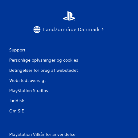
r
a
1
Land/område Danmark
4
1
Support
3
Personlige oplysninger og cookies
0
Betingelser for brug af webstedet
Webstedsoversigt
9
PlayStation Studios
v
Juridisk
u
Om SIE
r
d
PlayStation Vilkår for anvendelse