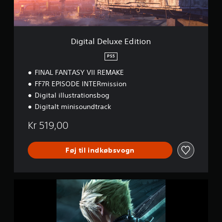
l
S
u
4
x
™
e
-
E
v
Digital Deluxe Edition
d
e
i
PS5
r
t
s
FINAL FANTASY VII REMAKE
i
i
o
FF7R EPISODE INTERmission
o
n
n
Digital illustrationsbog
e
Digitalt minisoundtrack
n
Kr 519,00
Føj til indkøbsvogn
F
I
N
A
L