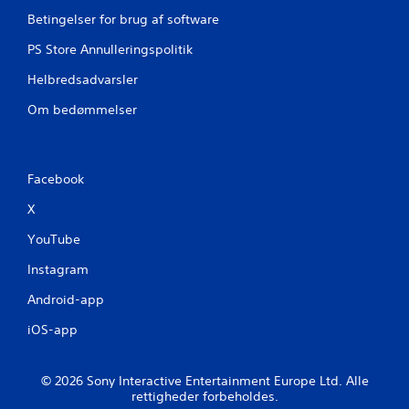
e
Betingelser for brug af software
r
PS Store Annulleringspolitik
i
Helbredsadvarsler
n
Om bedømmelser
g
e
Facebook
r
X
YouTube
Instagram
Android-app
iOS-app
© 2026 Sony Interactive Entertainment Europe Ltd. Alle
rettigheder forbeholdes.