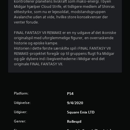
kontrollerer planetens livskraft som mako-energi. I byen
r
Midgar hjælper Cloud Strife, et tidligere medlem af Shinras
elitestyrke, som nu er lejesoldat, modstandsgruppen
d
Avalanche uden at vide, hvilke store konsekvenser der
venter forude.
e
FINAL FANTASY VII REMAKE er en ny udgave af det ikoniske
r
originalspil med uforglemmelige figurer, en overraskende
historie og episke kampe.
i
Historien i dette første særskilte spil i FINAL FANTASY VII
REMAKE-projektet foregår op til gruppens flugt fra Midgar
n
og går dybere ind i begivenhederne i Midgar end det
originale FINAL FANTASY VII.
g
e
r
Platform:
PS4
4
Udgivelse:
9/4/2020
.
Udgiver:
Square Enix LTD
Genrer:
Rollespil
7