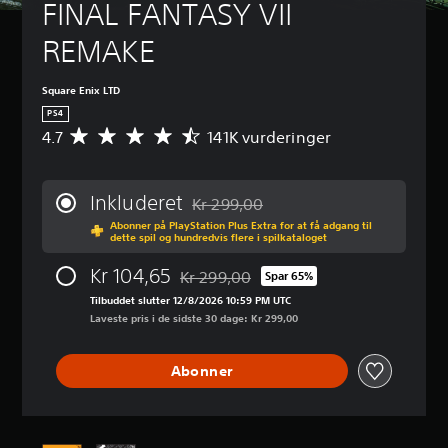
FINAL FANTASY VII 
REMAKE
Square Enix LTD
PS4
4.7
141K vurderinger
G
e
n
n
Inkluderet
Kr 299,00
e
Nedsat fra den normale pris på Kr 299
Abonner på PlayStation Plus Extra for at få adgang til
m
dette spil og hundredvis flere i spilkataloget
s
n
Kr 104,65
Kr 299,00
Spar 65%
i
Nedsat fra den normale pris på Kr 299,0
t
Tilbuddet slutter 12/8/2026 10:59 PM UTC
l
Laveste pris i de sidste 30 dage: Kr 299,00
i
g
Abonner
v
u
r
d
e