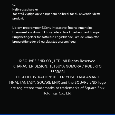
f
Se 
Helbredsadvarsler
e
 for at få vigtige oplysninger om helbred, før du anvender dette 
produkt.
m
Library-programmer ©Sony Interactive Entertainment Inc. 
s
Licenseret eksklusivt til Sony Interactive Entertainment Europe. 
Brugsbetingelser for software er gældende, læs de komplette 
t
brugsrettigheder på eu.playstation.com/legal.
j
e
© SQUARE ENIX CO., LTD. All Rights Reserved.
CHARACTER DESIGN: TETSUYA NOMURA / ROBERTO
r
FERRARI
LOGO ILLUSTRATION: © 1997 YOSHITAKA AMANO
n
FINAL FANTASY, SQUARE ENIX and the SQUARE ENIX logo
e
are registered trademarks or trademarks of Square Enix
Holdings Co., Ltd.
r
f