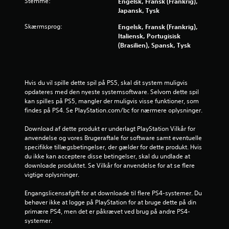
Stemme:
Engelsk, Fransk (Frankrig),
s
Japansk, Tysk
t
Skærmsprog:
Engelsk, Fransk (Frankrig),
Italiensk, Portugisisk
j
(Brasilien), Spansk, Tysk
e
r
Hvis du vil spille dette spil på PS5, skal dit system muligvis 
opdateres med den nyeste systemsoftware. Selvom dette spil 
n
kan spilles på PS5, mangler der muligvis visse funktioner, som 
findes på PS4. Se PlayStation.com/bc for nærmere oplysninger.
e
Download af dette produkt er underlagt PlayStation Vilkår for 
r
anvendelse og vores Brugeraftale for software samt eventuelle 
specifikke tillægsbetingelser, der gælder for dette produkt. Hvis 
du ikke kan acceptere disse betingelser, skal du undlade at 
u
downloade produktet. Se Vilkår for anvendelse for at se flere 
vigtige oplysninger.
d
Engangslicensafgift for at downloade til flere PS4-systemer. Du 
a
behøver ikke at logge på PlayStation for at bruge dette på din 
primære PS4, men det er påkrævet ved brug på andre PS4-
f
systemer.