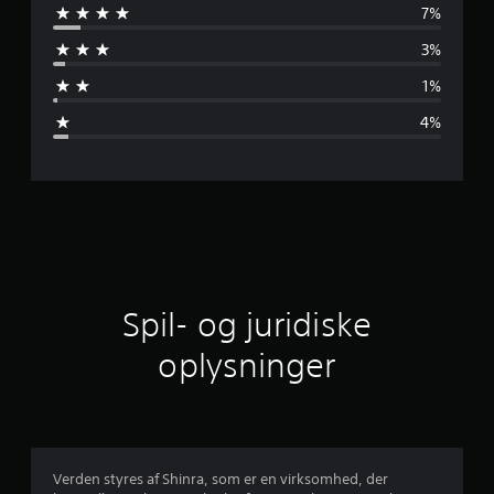
7%
n
3%
e
1%
m
4%
s
n
i
t
l
Spil- og juridiske
i
oplysninger
g
v
u
Verden styres af Shinra, som er en virksomhed, der