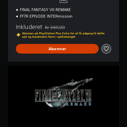
PS5
FINAL FANTASY VII REMAKE
FF7R EPISODE INTERmission
Inkluderet
Kr 369,00
Nedsat fra den normale pris på Kr 369,00
Abonner på PlayStation Plus Extra for at få adgang til dette
spil og hundredvis flere i spilkataloget
Abonner
F
I
N
A
L
F
A
N
T
A
S
Y