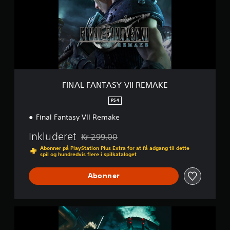
F
A
N
T
A
S
Y
V
I
FINAL FANTASY VII REMAKE
I
R
PS4
E
Final Fantasy VII Remake
M
A
Inkluderet
K
Kr 299,00
Nedsat fra den normale pris på Kr 299,00
E
Abonner på PlayStation Plus Extra for at få adgang til dette
spil og hundredvis flere i spilkataloget
Abonner
F
I
N