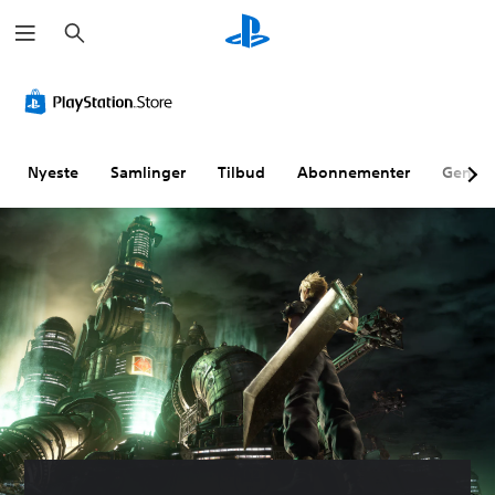
S
ø
g
Nyeste
Samlinger
Tilbud
Abonnementer
Genne