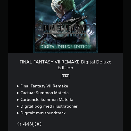
N
A
L
F
A
N
T
A
S
Y
V
I
FINAL FANTASY VII REMAKE Digital Deluxe
I
Edition
R
E
PS4
M
A
Final Fantasy VII Remake
K
Cactuar Summon Materia
E
Carbuncle Summon Materia
D
Digital bog med illustrationer
i
g
Digitalt minisoundtrack
i
t
Kr 449,00
a