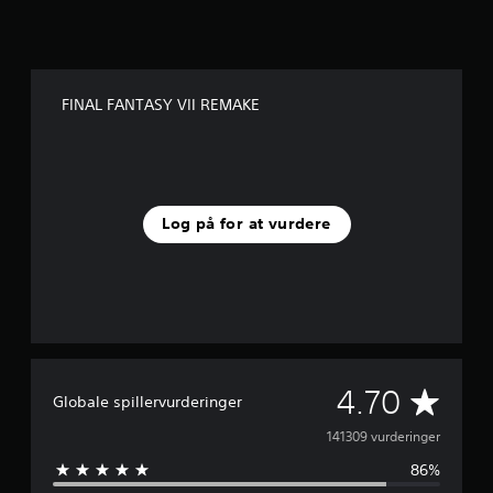
FINAL FANTASY VII REMAKE
Log på for at vurdere
G
4.70
Globale spillervurderinger
e
141309 vurderinger
86%
n