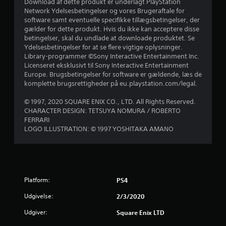
Download af dette produkt er underlagt PlayStation
Network Ydelsesbetingelser og vores Brugeraftale for
s
software samt eventuelle specifikke tillægsbetingelser, der
gælder for dette produkt. Hvis du ikke kan acceptere disse
t
betingelser, skal du undlade at downloade produktet. Se
Ydelsesbetingelser for at se flere vigtige oplysninger.
j
Library-programmer ©Sony Interactive Entertainment Inc.
Licenseret eksklusivt til Sony Interactive Entertainment
e
Europe. Brugsbetingelser for software er gældende, læs de
komplette brugsrettigheder på eu.playstation.com/legal.
r
© 1997, 2020 SQUARE ENIX CO., LTD. All Rights Reserved.
n
CHARACTER DESIGN: TETSUYA NOMURA / ROBERTO
FERRARI
e
LOGO ILLUSTRATION: © 1997 YOSHITAKA AMANO
r
u
Platform:
PS4
d
Udgivelse:
2/3/2020
a
Udgiver:
Square Enix LTD
f