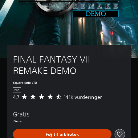
FINAL FANTASY VII 
REMAKE DEMO
Square Enix LTD
PS4
4.7
141K vurderinger
G
e
n
Gratis
n
e
Demo
m
s
Føj til bibliotek
n