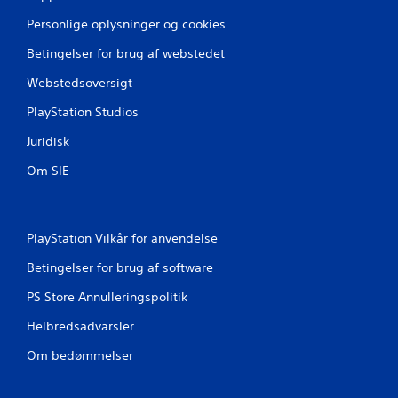
r
Personlige oplysninger og cookies
a
Betingelser for brug af webstedet
1
Webstedsoversigt
PlayStation Studios
4
Juridisk
1
Om SIE
3
0
PlayStation Vilkår for anvendelse
5
Betingelser for brug af software
v
PS Store Annulleringspolitik
u
Helbredsadvarsler
r
Om bedømmelser
d