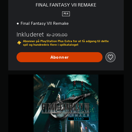
I
FINAL FANTASY VII REMAKE
I
R
PS4
E
Final Fantasy VII Remake
M
A
Inkluderet
K
Kr 299,00
Nedsat fra den normale pris på Kr 299,00
E
Abonner på PlayStation Plus Extra for at få adgang til dette
spil og hundredvis flere i spilkataloget
Abonner
F
I
N
A
L
F
A
N
T
A
S