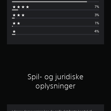
n
7%
n
3%
e
1%
m
4%
s
n
i
t
l
Spil- og juridiske
i
oplysninger
g
v