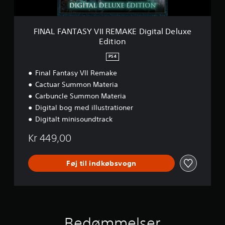
S
Y
V
I
FINAL FANTASY VII REMAKE Digital Deluxe
I
Edition
R
E
PS4
M
A
Final Fantasy VII Remake
K
Cactuar Summon Materia
E
Carbuncle Summon Materia
D
Digital bog med illustrationer
i
g
Digitalt minisoundtrack
i
t
Kr 449,00
a
l
D
Føj til indkøbsvogn
e
l
u
x
e
E
Bedømmelser