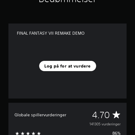
d
i
t
i
o
n
FINAL FANTASY VII REMAKE DEMO
Log på for at vurdere
G
4.70
Globale spillervurderinger
e
141305 vurderinger
86%