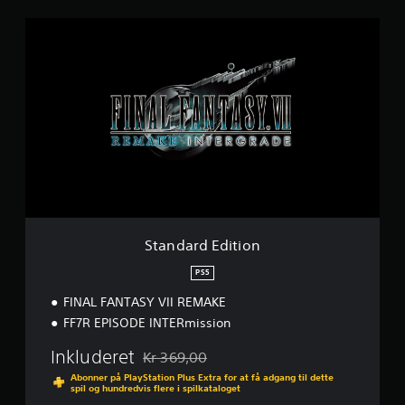
e
S
r
t
u
a
d
n
a
d
f
a
f
r
e
d
m
E
s
d
t
i
j
t
e
i
r
o
n
Standard Edition
n
e
r
PS5
f
FINAL FANTASY VII REMAKE
r
a
FF7R EPISODE INTERmission
1
Inkluderet
4
Kr 369,00
Nedsat fra den normale pris på Kr 369,00
1
Abonner på PlayStation Plus Extra for at få adgang til dette
K
spil og hundredvis flere i spilkataloget
v