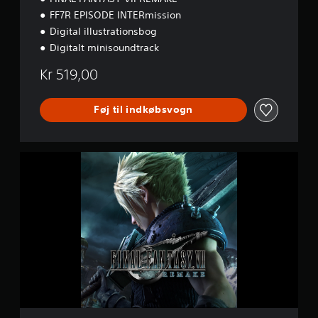
i
o
FF7R EPISODE INTERmission
o
n
n
Digital illustrationsbog
e
Digitalt minisoundtrack
n
Kr 519,00
Føj til indkøbsvogn
F
I
N
A
L
F
A
N
T
A
S
Y
V