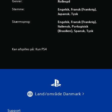
Genrer:
Rollespil
f
Stemme:
Engelsk, Fransk (Frankrig),
Japansk, Tysk
e
Skærmsprog:
Engelsk, Fransk (Frankrig),
m
Italiensk, Portugisisk
(Brasilien), Spansk, Tysk
s
t
Kan afspilles på: Kun PS4
j
e
r
n
e
Land/område Danmark
r
f
Support