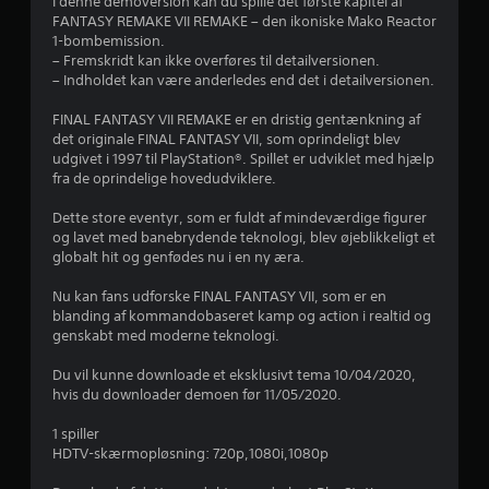
u
I denne demoversion kan du spille det første kapitel af
FANTASY REMAKE VII REMAKE – den ikoniske Mako Reactor
r
1-bombemission.
– Fremskridt kan ikke overføres til detailversionen.
d
– Indholdet kan være anderledes end det i detailversionen.
e
FINAL FANTASY VII REMAKE er en dristig gentænkning af
det originale FINAL FANTASY VII, som oprindeligt blev
r
udgivet i 1997 til PlayStation®. Spillet er udviklet med hjælp
fra de oprindelige hovedudviklere.
i
Dette store eventyr, som er fuldt af mindeværdige figurer
n
og lavet med banebrydende teknologi, blev øjeblikkeligt et
globalt hit og genfødes nu i en ny æra.
g
Nu kan fans udforske FINAL FANTASY VII, som er en
e
blanding af kommandobaseret kamp og action i realtid og
genskabt med moderne teknologi.
r
Du vil kunne downloade et eksklusivt tema 10/04/2020,
hvis du downloader demoen før 11/05/2020.
4
1 spiller
.
HDTV-skærmopløsning: 720p,1080i,1080p
7