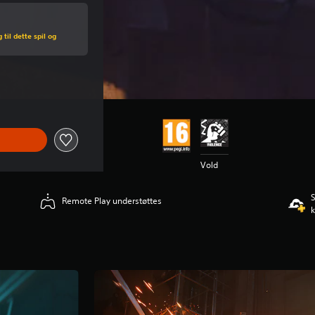
pris på Kr 369,00
til dette spil og
is på Kr 369,00
Vold
S
Remote Play understøttes