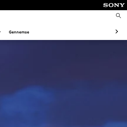
S
ø
g
r
Gennemse