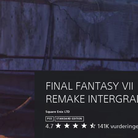
FINAL FANTASY VII 
REMAKE INTERGRA
Square Enix LTD
PS5
STANDARD EDITION
4.7
141K vurderinge
G
e