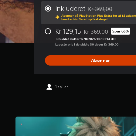
n
n
Inkluderet
Kr 369,00
Nedsat fra den normale 
e
Abonner på PlayStation Plus Extra for at få adgang 
m
hundredvis flere i spilkataloget
s
n
Kr 129,15
Kr 369,00
Spar 65%
Nedsat fra den normale pr
i
Tilbuddet slutter 12/8/2026 10:59 PM UTC
t
Laveste pris i de sidste 30 dage: Kr 369,00
l
i
g
Abonner
v
u
r
d
e
1 spiller
r
i
n
g
e
r
4
.