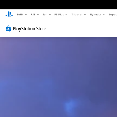
Butik
PS5
Spil
PS Plus
Tilbehør
Nyheder
Suppo