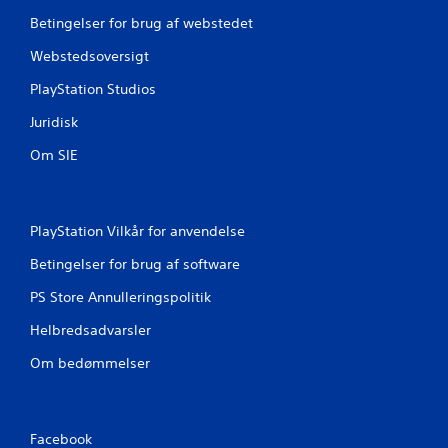
Betingelser for brug af webstedet
n
Webstedsoversigt
e
PlayStation Studios
r
Juridisk
f
Om SIE
r
a
PlayStation Vilkår for anvendelse
4
Betingelser for brug af software
3
PS Store Annulleringspolitik
4
Helbredsadvarsler
3
Om bedømmelser
v
u
Facebook