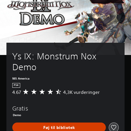
Ys IX: Monstrum Nox 
Demo
NIS America
PS4
4.67
4,3K vurderinger
G
e
n
Gratis
n
e
Demo
m
s
Føj til bibliotek
n