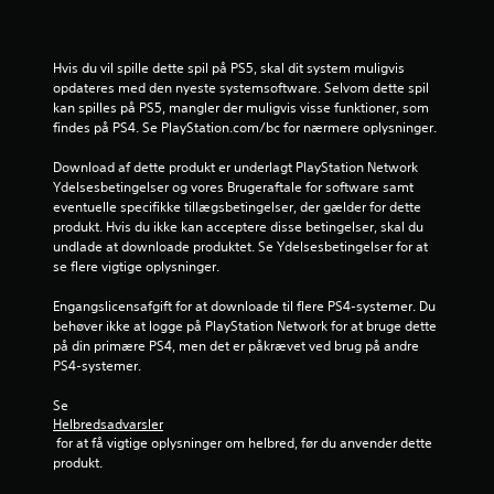
r
4
Hvis du vil spille dette spil på PS5, skal dit system muligvis 
.
opdateres med den nyeste systemsoftware. Selvom dette spil 
kan spilles på PS5, mangler der muligvis visse funktioner, som 
6
findes på PS4. Se PlayStation.com/bc for nærmere oplysninger.
7
Download af dette produkt er underlagt PlayStation Network 
Ydelsesbetingelser og vores Brugeraftale for software samt 
s
eventuelle specifikke tillægsbetingelser, der gælder for dette 
produkt. Hvis du ikke kan acceptere disse betingelser, skal du 
t
undlade at downloade produktet. Se Ydelsesbetingelser for at 
se flere vigtige oplysninger.
j
Engangslicensafgift for at downloade til flere PS4-systemer. Du 
e
behøver ikke at logge på PlayStation Network for at bruge dette 
på din primære PS4, men det er påkrævet ved brug på andre 
r
PS4-systemer.
n
Se 
Helbredsadvarsler
 for at få vigtige oplysninger om helbred, før du anvender dette 
e
produkt.