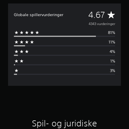
G
4.67
Globale spillervurderinger
e
4343 vurderinger
81%
n
11%
n
4%
e
1%
m
3%
s
n
i
t
l
Spil- og juridiske