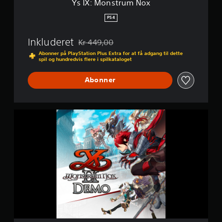
Ys IX: Monstrum Nox
o
x
PS4
Inkluderet
Kr 449,00
Nedsat fra den normale pris på Kr 449,00
Abonner på PlayStation Plus Extra for at få adgang til dette
spil og hundredvis flere i spilkataloget
Abonner
Y
s
I
X
:
M
o
n
s
t
r
u
m