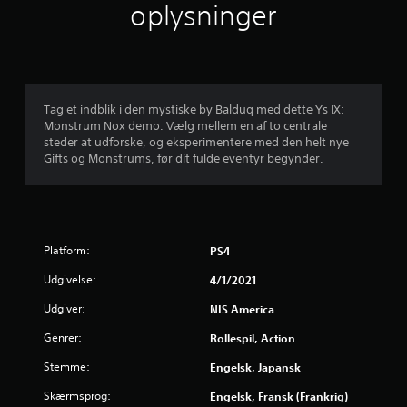
i
oplysninger
g
v
u
Tag et indblik i den mystiske by Balduq med dette Ys IX:
Monstrum Nox demo. Vælg mellem en af ​​to centrale
r
steder at udforske, og eksperimentere med den helt nye
Gifts og Monstrums, før dit fulde eventyr begynder.
d
e
r
Platform:
PS4
i
Udgivelse:
4/1/2021
n
Udgiver:
NIS America
g
Genrer:
Rollespil, Action
Stemme:
Engelsk, Japansk
e
Skærmsprog:
Engelsk, Fransk (Frankrig)