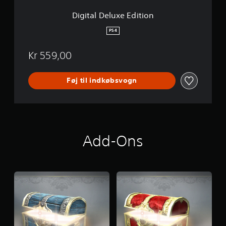
e
E
Digital Deluxe Edition
d
i
PS4
t
i
Kr 559,00
o
n
Føj til indkøbsvogn
Add-Ons