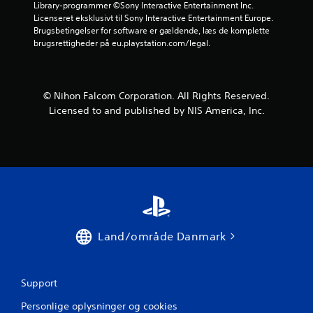
r
Library-programmer ©Sony Interactive Entertainment Inc. 
Licenseret eksklusivt til Sony Interactive Entertainment Europe. 
u
Brugsbetingelser for software er gældende, læs de komplette 
brugsrettigheder på eu.playstation.com/legal.
d
a
© Nihon Falcom Corporation. All Rights Reserved.
f
Licensed to and published by NIS America, Inc.
f
e
m
s
t
Land/område Danmark
j
e
Support
r
Personlige oplysninger og cookies