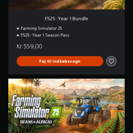
B
u
n
d
FS25: Year 1 Bundle
l
e
Farming Simulator 25
FS25: Year 1 Season Pass
Kr 559,00
Føj til indkøbsvogn
F
S
2
5
:
B
e
a
n
s