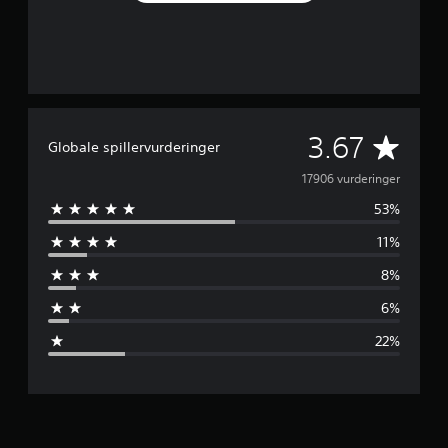
G
3.67
Globale spillervurderinger
e
17906 vurderinger
53%
n
11%
n
8%
e
6%
m
22%
s
n
i