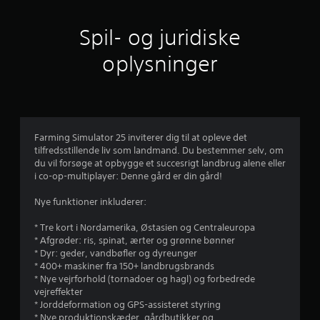
g
Spil- og juridiske
e
oplysninger
r
3
.
Farming Simulator 25 inviterer dig til at opleve det
6
tilfredsstillende liv som landmand. Du bestemmer selv, om
du vil forsøge at opbygge et succesrigt landbrug alene eller
7
i co-op-multiplayer: Denne gård er din gård!
s
Nye funktioner inkluderer:
t
* Tre kort i Nordamerika, Østasien og Centraleuropa
* Afgrøder: ris, spinat, ærter og grønne bønner
j
* Dyr: geder, vandbøfler og dyreunger
* 400+ maskiner fra 150+ landbrugsbrands
e
* Nye vejrforhold (tornadoer og hagl) og forbedrede
vejreffekter
r
* Jorddeformation og GPS-assisteret styring
* Nye produktionskæder, gårdbutikker og