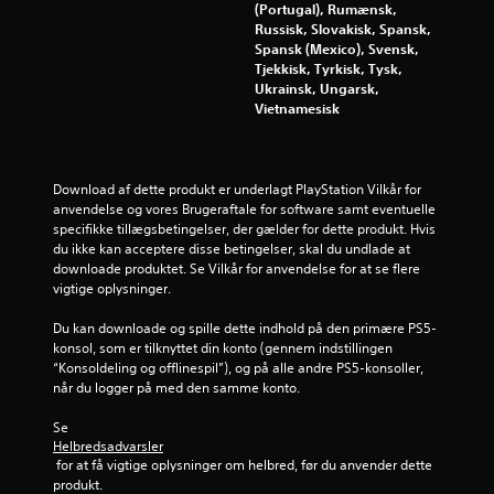
(Portugal), Rumænsk,
j
Russisk, Slovakisk, Spansk,
Spansk (Mexico), Svensk,
e
Tjekkisk, Tyrkisk, Tysk,
Ukrainsk, Ungarsk,
r
Vietnamesisk
n
e
Download af dette produkt er underlagt PlayStation Vilkår for 
anvendelse og vores Brugeraftale for software samt eventuelle 
r
specifikke tillægsbetingelser, der gælder for dette produkt. Hvis 
du ikke kan acceptere disse betingelser, skal du undlade at 
f
downloade produktet. Se Vilkår for anvendelse for at se flere 
vigtige oplysninger.
r
Du kan downloade og spille dette indhold på den primære PS5-
a
konsol, som er tilknyttet din konto (gennem indstillingen 
“Konsoldeling og offlinespil”), og på alle andre PS5-konsoller, 
1
når du logger på med den samme konto.
7
Se 
Helbredsadvarsler
9
 for at få vigtige oplysninger om helbred, før du anvender dette 
produkt.