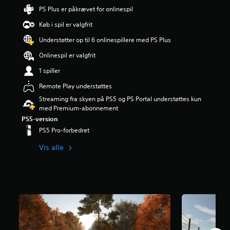
o
i
n
e
PS Plus er påkrævet for onlinespil
n
d
g
k
t
u
Køb i spil er valgfrit
e
s
r
e
r
t
o
Understøtter op til 6 onlinespillere med PS Plus
l
3
e
l
l
.
r
Onlinespil er valgfrit
f
e
6
f
u
l
1 spiller
7
o
n
y
s
r
k
Remote Play understøttes
d
t
d
t
s
Streaming fra skyen på PS5 og PS Portal understøttes kun
j
e
i
t
med Premium-abonnement
e
n
o
y
r
p
PS5-version
n
r
n
r
PS5 Pro-forbedret
e
k
e
i
r
e
r
m
Vis alle
n
r
u
æ
e
.
d
r
t
a
e
i
f
h
M
l
f
i
o
e
e
s
t
n
m
t
a
o
s
o
l
l
t
r