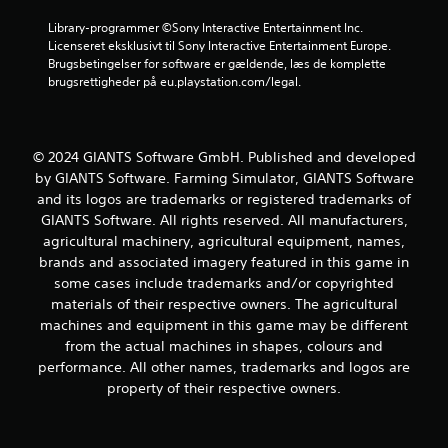
0
Library-programmer ©Sony Interactive Entertainment Inc. 
6
Licenseret eksklusivt til Sony Interactive Entertainment Europe. 
Brugsbetingelser for software er gældende, læs de komplette 
v
brugsrettigheder på eu.playstation.com/legal.
u
r
© 2024 GIANTS Software GmbH. Published and developed
by GIANTS Software. Farming Simulator, GIANTS Software
d
and its logos are trademarks or registered trademarks of
GIANTS Software. All rights reserved. All manufacturers,
e
agricultural machinery, agricultural equipment, names,
brands and associated imagery featured in this game in
r
some cases include trademarks and/or copyrighted
i
materials of their respective owners. The agricultural
machines and equipment in this game may be different
n
from the actual machines in shapes, colours and
performance. All other names, trademarks and logos are
g
property of their respective owners.
e