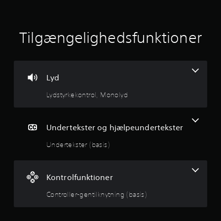
t
l
Tilgængelighedsfunktioner
i
g
Lyd
v
Lydstyrkekontrol, Monolyd
u
r
Undertekster og hjælpeundertekster
d
Undertekster (basis)
e
r
Kontrolfunktioner
i
Controller-gentilknytning (basis)
n