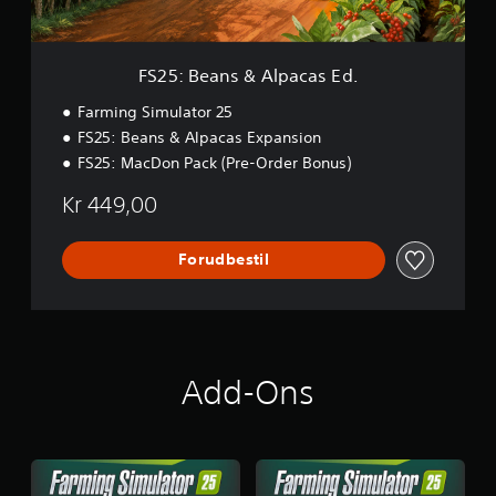
&
A
l
p
FS25: Beans & Alpacas Ed.
a
c
Farming Simulator 25
a
FS25: Beans & Alpacas Expansion
s
FS25: MacDon Pack (Pre-Order Bonus)
E
d
Kr 449,00
.
Forudbestil
Add-Ons