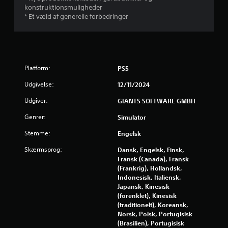
n
konstruktionsmuligheder
* Et væld af generelle forbedringer
e
r
u
Platform:
PS5
d
Udgivelse:
12/11/2024
Udgiver:
GIANTS SOFTWARE GMBH
a
Genrer:
Simulator
f
Stemme:
Engelsk
f
Skærmsprog:
Dansk, Engelsk, Finsk,
e
Fransk (Canada), Fransk
(Frankrig), Hollandsk,
m
Indonesisk, Italiensk,
Japansk, Kinesisk
s
(forenklet), Kinesisk
(traditionelt), Koreansk,
Norsk, Polsk, Portugisisk
t
(Brasilien), Portugisisk