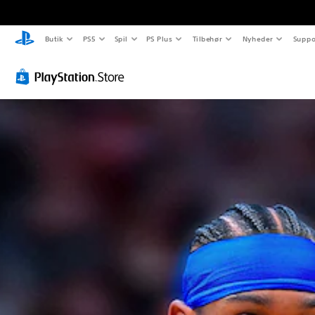
Butik
PS5
Spil
PS Plus
Tilbehør
Nyheder
Suppo