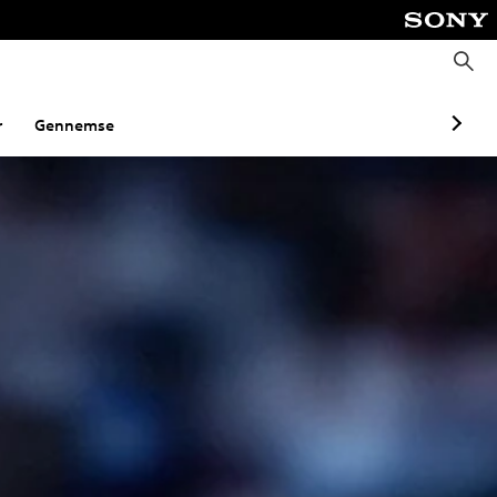
S
ø
g
r
Gennemse