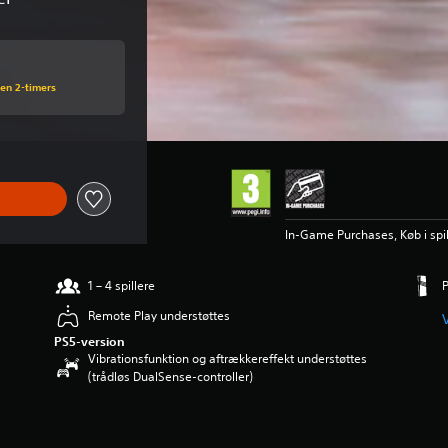
 en 2-timers
In-Game Purchases, Køb i spil
1 – 4 spillere
P
Remote Play understøttes
V
PS5-version
Vibrationsfunktion og aftrækkereffekt understøttes
(trådløs DualSense-controller)