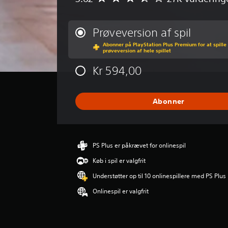
e
n
n
Prøveversion af spil
e
Abonner på PlayStation Plus Premium for at spille
m
prøveversion af hele spillet
s
n
Kr 594,00
i
t
l
Abonner
i
g
v
u
r
PS Plus er påkrævet for onlinespil
d
Køb i spil er valgfrit
e
r
Understøtter op til 10 onlinespillere med PS Plus
i
Onlinespil er valgfrit
n
g
e
r