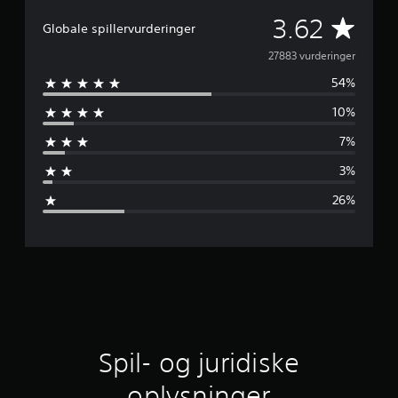
G
3.62
Globale spillervurderinger
e
27883 vurderinger
54%
n
10%
n
7%
e
3%
m
26%
s
n
i
t
l
Spil- og juridiske
i
oplysninger