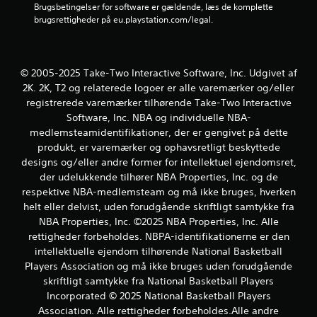
u
Brugsbetingelser for software er gældende, læs de komplette 
brugsrettigheder på eu.playstation.com/legal.
r
d
© 2005-2025 Take-Two Interactive Software, Inc. Udgivet af
e
2K. 2K, T2 og relaterede logoer er alle varemærker og/eller
registrerede varemærker tilhørende Take-Two Interactive
r
Software, Inc. NBA og individuelle NBA-
i
medlemsteamidentifikationer, der er gengivet på dette
produkt, er varemærker og ophavsretligt beskyttede
n
designs og/eller andre former for intellektuel ejendomsret,
der udelukkende tilhører NBA Properties, Inc. og de
g
respektive NBA-medlemsteam og må ikke bruges, hverken
helt eller delvist, uden forudgående skriftligt samtykke fra
e
NBA Properties, Inc. ©2025 NBA Properties, Inc. Alle
rettigheder forbeholdes. NBPA-identifikationerne er den
r
intellektuelle ejendom tilhørende National Basketball
Players Association og må ikke bruges uden forudgående
skriftligt samtykke fra National Basketball Players
Incorporated © 2025 National Basketball Players
Association. Alle rettigheder forbeholdes.Alle andre