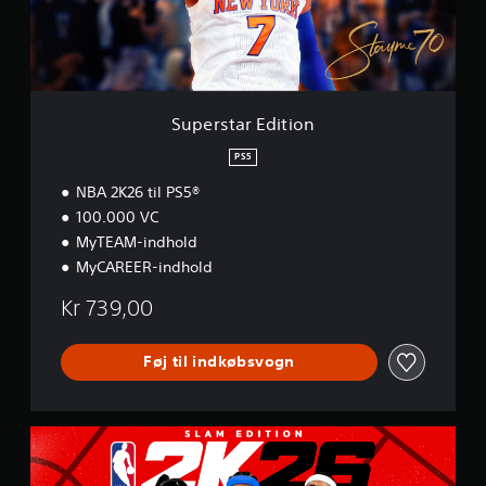
r
E
d
i
t
i
Superstar Edition
o
n
PS5
NBA 2K26 til PS5®
100.000 VC
MyTEAM-indhold
MyCAREER-indhold
Kr 739,00
Føj til indkøbsvogn
S
L
A