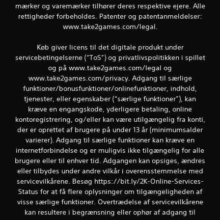
mærker og varemærker tilhører deres respektive ejere. Alle
rettigheder forbeholdes. Patenter og patentanmeldelser:
www.take2games.com/legal.
Køb giver licens til det digitale produkt under
servicebetingelserne (“ToS”) og privatlivspolitikken i spillet
og på www.take2games.com/legal og
www.take2games.com/privacy. Adgang til særlige
funktioner/bonusfunktioner/onlinefunktioner, indhold,
tjenester, eller egenskaber (“særlige funktioner”), kan
kræve en engangskode, yderligere betaling, online
kontoregistrering, og/eller kan være utilgængelig fra konti,
der er oprettet af brugere på under 13 år (minimumsalder
varierer). Adgang til særlige funktioner kan kræve en
internetforbindelse og er muligvis ikke tilgængelig for alle
brugere eller til enhver tid. Adgangen kan opsiges, ændres
eller tilbydes under andre vilkår i overensstemmelse med
servicevilkårene. Besøg https://bit.ly/2K-Online-Services-
Status for at få flere oplysninger om tilgængeligheden af
visse særlige funktioner. Overtrædelse af servicevilkårene
kan resultere i begrænsning eller ophør af adgang til