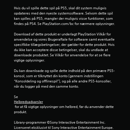
n
Hvis du vil spille dette spil på PS5, skal dit system muligvis 
e
opdateres med den nyeste systemsoftware. Selvom dette spil 
kan spilles på PS5, mangler der muligvis visse funktioner, som 
r
findes på PS4. Se PlayStation.com/bc for nærmere oplysninger.
f
Download af dette produkt er underlagt PlayStation Vilkår for 
anvendelse og vores Brugeraftale for software samt eventuelle 
r
specifikke tillægsbetingelser, der gælder for dette produkt. Hvis 
du ikke kan acceptere disse betingelser, skal du undlade at 
downloade produktet. Se Vilkår for anvendelse for at se flere 
a
vigtige oplysninger.
2
Du kan downloade og spille dette indhold på den primære PS5-
konsol, som er tilknyttet din konto (gennem indstillingen 
7
“Konsoldeling og offlinespil”), og på alle andre PS5-konsoller, 
når du logger på med den samme konto.
8
Se 
8
Helbredsadvarsler
 for at få vigtige oplysninger om helbred, før du anvender dette 
3
produkt.
v
Library-programmer ©Sony Interactive Entertainment Inc. 
Licenseret eksklusivt til Sony Interactive Entertainment Europe. 