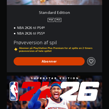
t
i
o
Standard Edition
n
PS4
PS5
NBA 2K26 til PS4®
NBA 2K26 til PS5®
Prøveversion af spil
Abonner på PlayStation Plus Premium for at spille en 2-timers
prøveversion af hele spillet
Abonner
S
u
p
e
r
s
t
a