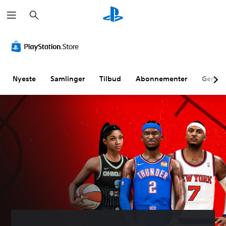
S
ø
g
Nyeste
Samlinger
Tilbud
Abonnementer
Genne