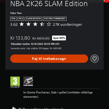
NBA 2K26 SLAM Edition
Take-Two
PS4
PS5
SLAM EDITION
PS5 PRO-FORBEDRET
3.62
27K vurderinger
G
e
n
Kr 133,80
n
Kr 669,00
Spar 80%
Nedsat fra den normale pris på Kr 669,00
e
Tilbuddet slutter 12/8/2026 10:59 PM UTC
m
Laveste pris i de sidste 30 dage: Kr 669,00
s
n
Føj til indkøbsvogn
i
t
l
i
g
v
u
r
In-Game Purchases, Køb i spillet (omfatter vilkårlige
d
elementer)
e
r
i