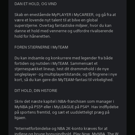
DAN ET HOLD, OG VIND
3
Skab en enestående MyPLAYER i MyCAREER, og gå fra at
.
være et lovende nyt talent til at bilve en global
superstjerne. Overtag fantastiske miljøer, hvor du kan
6
danne et hold med vennerne og udfordre rivaliserende
hold for håneretten.
2
FOREN STJERNERNE I MyTEAM
s
Du kan indsamle og konkurrere med legender fra både
t
fortiden og nutiden i MyTEAM. Sammensæt et
stjernespækket lineup, test dit drømmehold i de nye
j
singleplayer- og multiplayertilstande, og få fingrene i nye
kort, så du kan gøre din MyTEAM-fantasi til virkelighed.
e
DIT HOLD, DIN HISTORIE
r
Skriv det næste kapitel i NBA-franchisen som manager i
n
MyNBA på PS5® eller i MyLEAGUE på PS4®. Hav indflydelse
på sportens fremtid, og sæt et uudsletteligt præg på
e
ligaen.
r
*Internetforbindelse og NBA 2K-konto kræves for at
indløse og bruge bonusindhold. Play Now, MyNBA, The W