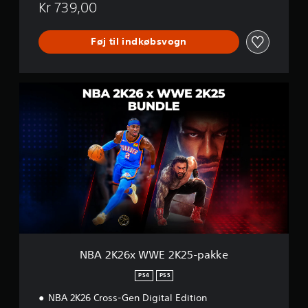
Kr 739,00
Føj til indkøbsvogn
N
B
A
2
K
2
6
x
W
W
E
2
K
2
NBA 2K26x WWE 2K25-pakke
5
-
PS4
PS5
p
NBA 2K26 Cross-Gen Digital Edition
a