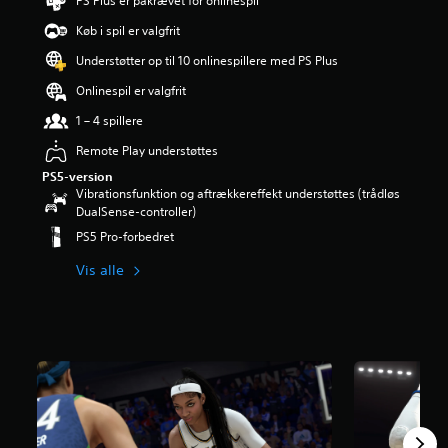
PS Plus er påkrævet for onlinespil
n
Køb i spil er valgfrit
g
e
Understøtter op til 10 onlinespillere med PS Plus
r
3
Onlinespil er valgfrit
.
1 – 4 spillere
6
2
Remote Play understøttes
s
t
PS5-version
j
Vibrationsfunktion og aftrækkereffekt understøttes (trådløs
e
DualSense-controller)
r
PS5 Pro-forbedret
n
e
Vis alle
r
u
d
a
f
f
e
m
s
t