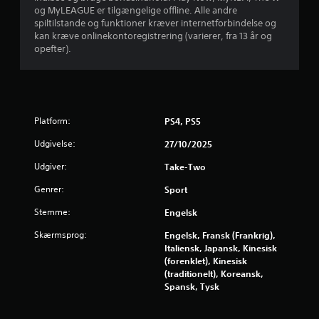
u
og MyLEAGUE er tilgængelige offline. Alle andre
spiltilstande og funktioner kræver internetforbindelse og
d
kan kræve onlinekontoregistrering (varierer, fra 13 år og
opefter).
a
f
f
Platform:
PS4, PS5
e
Udgivelse:
27/10/2025
m
Udgiver:
Take-Two
Genrer:
Sport
s
Stemme:
Engelsk
t
Skærmsprog:
Engelsk, Fransk (Frankrig),
j
Italiensk, Japansk, Kinesisk
(forenklet), Kinesisk
e
(traditionelt), Koreansk,
Spansk, Tysk
r