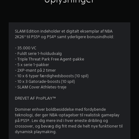
g
v
u
SLAM Edition indeholder et digitalt eksemplar af NBA
2K26* til PS5® og PS4® samt yderligere bonusindhold:
r
- 35.000 VC
d
- Fuldt serie 1-holdudvalg
- Triple Threat Park Free Agent-pakke
e
- 5 x serie 1-pakker
- 2XP-mønt på 2 timer
r
- 10 x 6 typer færdighedsboosts (10 spil)
- 10 x 3 Gatorade-boosts (10 spil)
i
- SLAM Cover Athletes-trøje
n
DREVET AF ProPLAY™
g
Dominer enhver boldbesiddelse med fordybende
teknologi, der gør NBA-optagelser til realistisk gameplay
e
på PS5®. Lev dig mere ind i hver eneste dribling og
crossover, og bevæg dig frit med de helt nye funktioner til
r
dynamisk playmaking.