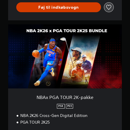
Føj til indkøbsvogn
N
B
A
x
P
G
A
T
O
U
R
2
K
-
NBAx PGA TOUR 2K-pakke
p
a
PS4
PS5
k
NBA 2K26 Cross-Gen Digital Edition
k
e
PGA TOUR 2K25