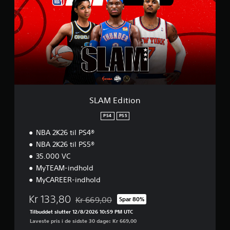
M
E
d
i
t
i
o
n
SLAM Edition
PS4
PS5
NBA 2K26 til PS4®
NBA 2K26 til PS5®
35.000 VC
MyTEAM-indhold
MyCAREER-indhold
Kr 133,80
Kr 669,00
Spar 80%
Nedsat fra den normale pris på Kr 669,00
Tilbuddet slutter 12/8/2026 10:59 PM UTC
Laveste pris i de sidste 30 dage: Kr 669,00