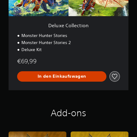
l
e
c
t
i
Deluxe Collection
o
n
Monster Hunter Stories
Monster Hunter Stories 2
Deluxe Kit
€69,99
In den Einkaufswagen
Add-ons