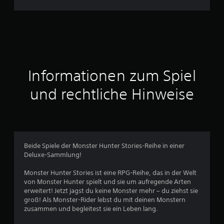
h
n
i
t
Informationen zum Spiel
t
und rechtliche Hinweise
l
i
c
Beide Spiele der Monster Hunter Stories-Reihe in einer
Deluxe-Sammlung!
h
Monster Hunter Stories ist eine RPG-Reihe, das in der Welt
e
von Monster Hunter spielt und sie um aufregende Arten
erweitert! Jetzt jagst du keine Monster mehr – du ziehst sie
B
groß! Als Monster-Rider lebst du mit deinen Monstern
zusammen und begleitest sie ein Leben lang.
e