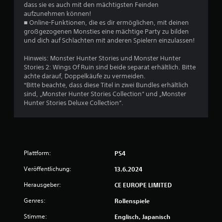
dass sie es auch mit den mächtigsten Feinden
a
aufzunehmen können!
■ Online-Funktionen, die es dir ermöglichen, mit deinen
u
großgezogenen Monsties eine mächtige Party zu bilden
und dich auf Schlachten mit anderen Spielern einzulassen!
s
Hinweis: Monster Hunter Stories und Monster Hunter
2
Stories 2: Wings Of Ruin sind beide separat erhältlich. Bitte
achte darauf, Doppelkäufe zu vermeiden.
9
*Bitte beachte, dass diese Titel in zwei Bundles erhältlich
sind, „Monster Hunter Stories Collection“ und „Monster
5
Hunter Stories Deluxe Collection“.
6
B
Plattform:
PS4
Veröffentlichung:
13.6.2024
e
Herausgeber:
CE EUROPE LIMITED
w
Genres:
Rollenspiele
e
Stimme:
Englisch, Japanisch