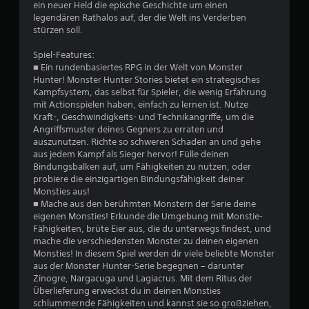
ein neuer Held die epische Geschichte um einen
v
legendären Rathalos auf, der die Welt ins Verderben
stürzen soll.
o
Spiel-Features:
n
■ Ein rundenbasiertes RPG in der Welt von Monster
Hunter! Monster Hunter Stories bietet ein strategisches
5
Kampfsystem, das selbst für Spieler, die wenig Erfahrung
mit Actionspielen haben, einfach zu lernen ist. Nutze
Kraft-, Geschwindigkeits- und Technikangriffe, um die
Angriffsmuster deines Gegners zu erraten und
S
auszunutzen. Richte so schweren Schaden an und gehe
aus jedem Kampf als Sieger hervor! Fülle deinen
t
Bindungsbalken auf, um Fähigkeiten zu nutzen, oder
probiere die einzigartigen Bindungsfähigkeit deiner
e
Monsties aus!
■ Mache aus den berühmten Monstern der Serie deine
r
eigenen Monsties! Erkunde die Umgebung mit Monstie-
Fähigkeiten, brüte Eier aus, die du unterwegs findest, und
n
mache die verschiedensten Monster zu deinen eigenen
Monsties! In diesem Spiel werden dir viele beliebte Monster
e
aus der Monster Hunter-Serie begegnen – darunter
Zinogre, Nargacuga und Lagiacrus. Mit dem Ritus der
Überlieferung erweckst du in deinen Monsties
n
schlummernde Fähigkeiten und kannst sie so großziehen,