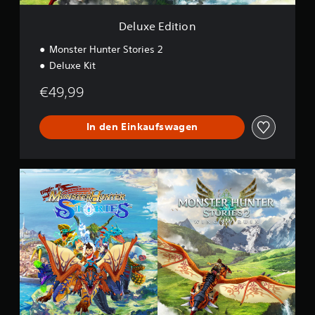
n
Deluxe Edition
Monster Hunter Stories 2
Deluxe Kit
€49,99
In den Einkaufswagen
C
o
l
l
e
c
t
i
o
n