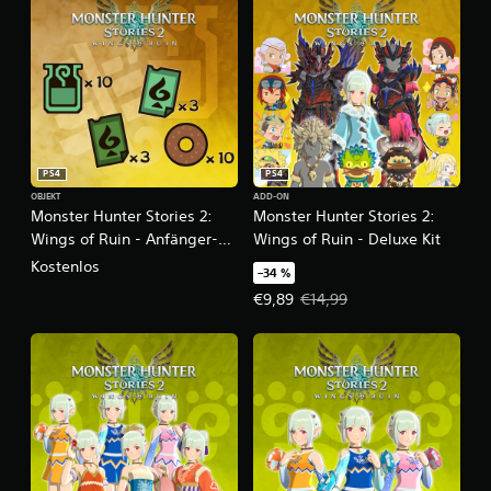
PS4
PS4
OBJEKT
ADD-ON
Monster Hunter Stories 2:
Monster Hunter Stories 2:
Wings of Ruin - Anfänger-
Wings of Ruin - Deluxe Kit
Paket
Kostenlos
–34 %
Angebotspreis: €9,89 Ursprünglic
€9,89
€14,99