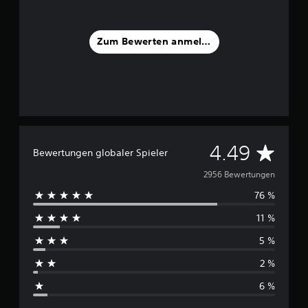
Zum Bewerten anmelden
D
4.49
Bewertungen globaler Spieler
u
2956 Bewertungen
76 %
r
11 %
c
5 %
h
2 %
s
6 %
c