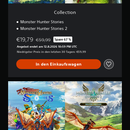
Collection
Monster Hunter Stories
Monster Hunter Stories 2
€19,79
€59,99
Spare 67 %
Preisnachlass gegenüber dem Originalpreis von 
Angebot endet am 12.8.2026 10:59 PM UTC
Niedrigster Preis in den letzten 30 Tagen: €59,99
In den Einkaufswagen
D
e
l
u
x
e
C
o
l