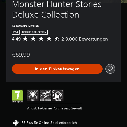
Monster Hunter Stories 
Deluxe Collection
CE EUROPE LIMITED
PS4
DELUXE COLLECTION
4.49
2,9.000 Bewertungen
D
u
r
€69,99
c
h
s
In den Einkaufswagen
c
h
n
i
t
t
l
i
Angst, In-Game Purchases, Gewalt
c
h
e
PS Plus für Online-Spiel erforderlich
B