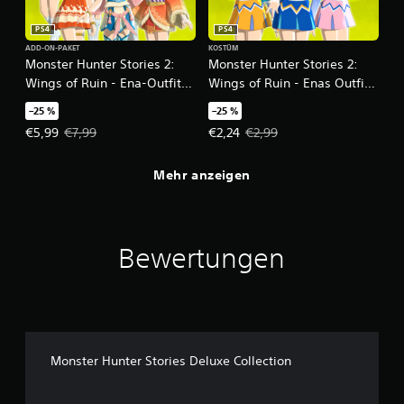
PS4
PS4
ADD-ON-PAKET
KOSTÜM
Monster Hunter Stories 2:
Monster Hunter Stories 2:
Wings of Ruin - Ena-Outfit-
Wings of Ruin - Enas Outfit:
Paket
Cheerleader-3er-Paket
–25 %
–25 %
(Blau/Orange/Pink)
Angebotspreis: €5,99 Ursprünglicher Preis: €7,99
Angebotspreis: €2,24 Ursprünglic
€5,99
€7,99
€2,24
€2,99
Mehr anzeigen
Bewertungen
Monster Hunter Stories Deluxe Collection