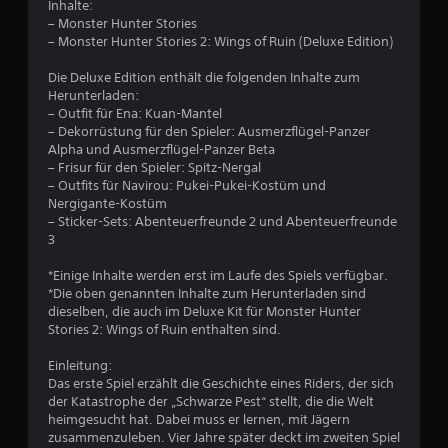
Inhalte:
w
– Monster Hunter Stories
– Monster Hunter Stories 2: Wings of Ruin (Deluxe Edition)
e
Die Deluxe Edition enthält die folgenden Inhalte zum
r
Herunterladen:
– Outfit für Ena: Kuan-Mantel
t
– Dekorrüstung für den Spieler: Ausmerzflügel-Panzer
Alpha und Ausmerzflügel-Panzer Beta
u
– Frisur für den Spieler: Spitz-Nergal
– Outfits für Navirou: Pukei-Pukei-Kostüm und
Nergigante-Kostüm
n
– Sticker-Sets: Abenteuerfreunde 2 und Abenteuerfreunde
3
g
*Einige Inhalte werden erst im Laufe des Spiels verfügbar.
:
*Die oben genannten Inhalte zum Herunterladen sind
dieselben, die auch im Deluxe Kit für Monster Hunter
4
Stories 2: Wings of Ruin enthalten sind.
.
Einleitung:
Das erste Spiel erzählt die Geschichte eines Riders, der sich
4
der Katastrophe der „Schwarze Pest“ stellt, die die Welt
heimgesucht hat. Dabei muss er lernen, mit Jägern
9
zusammenzuleben. Vier Jahre später deckt im zweiten Spiel