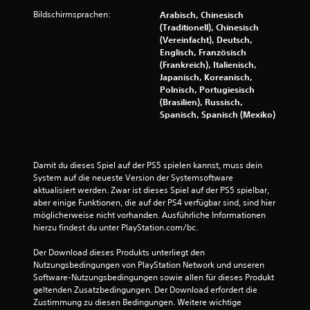
r
Bildschirmsprachen:
Arabisch, Chinesisch
(Traditionell), Chinesisch
t
(Vereinfacht), Deutsch,
Englisch, Französisch
u
(Frankreich), Italienisch,
Japanisch, Koreanisch,
n
Polnisch, Portugiesisch
(Brasilien), Russisch,
g
Spanisch, Spanisch (Mexiko)
e
n
Damit du dieses Spiel auf der PS5 spielen kannst, muss dein 
System auf die neueste Version der Systemsoftware 
aktualisiert werden. Zwar ist dieses Spiel auf der PS5 spielbar, 
aber einige Funktionen, die auf der PS4 verfügbar sind, sind hier 
möglicherweise nicht vorhanden. Ausführliche Informationen 
hierzu findest du unter PlayStation.com/bc.
Der Download dieses Produkts unterliegt den 
Nutzungsbedingungen von PlayStation Network und unseren 
Software-Nutzungsbedingungen sowie allen für dieses Produkt 
geltenden Zusatzbedingungen. Der Download erfordert die 
Zustimmung zu diesen Bedingungen. Weitere wichtige 