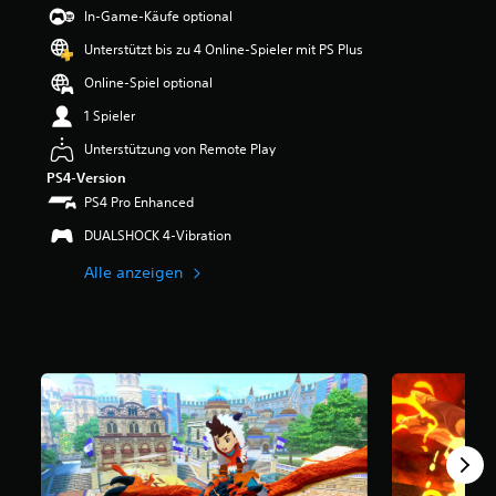
e
In-Game-Käufe optional
w
Unterstützt bis zu 4 Online-Spieler mit PS Plus
e
r
Online-Spiel optional
t
u
1 Spieler
n
Unterstützung von Remote Play
g
:
PS4-Version
4
PS4 Pro Enhanced
.
4
DUALSHOCK 4-Vibration
9
Alle anzeigen
v
o
n
5
S
t
e
r
n
e
n