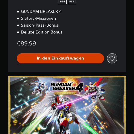
PS4
PS5
GUNDAM BREAKER 4
5 Story-Missionen
Saison-Pass-Bonus
Deluxe Edition Bonus
€89,99
In den Einkaufswagen
U
l
t
i
m
a
t
e
E
d
i