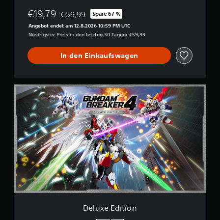
€19,79
€59,99
Spare 67 %
Preisnachlass gegenüber dem Originalpreis von 
Angebot endet am 12.8.2026 10:59 PM UTC
Niedrigster Preis in den letzten 30 Tagen: €59,99
In den Einkaufswagen
D
e
l
u
x
e
E
d
i
t
i
o
n
Deluxe Edition