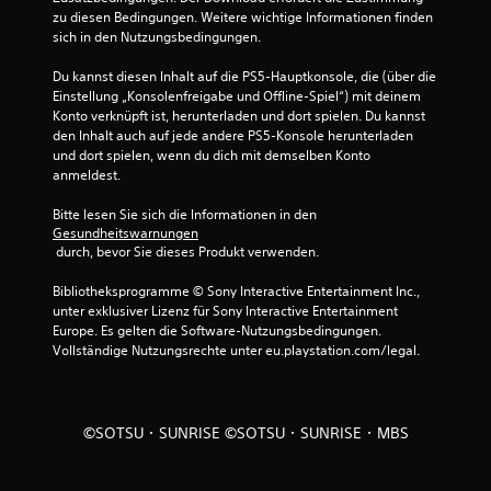
zu diesen Bedingungen. Weitere wichtige Informationen finden 
e
sich in den Nutzungsbedingungen.
r
Du kannst diesen Inhalt auf die PS5-Hauptkonsole, die (über die 
Einstellung „Konsolenfreigabe und Offline-Spiel“) mit deinem 
t
Konto verknüpft ist, herunterladen und dort spielen. Du kannst 
den Inhalt auch auf jede andere PS5-Konsole herunterladen 
u
und dort spielen, wenn du dich mit demselben Konto 
anmeldest.
n
Bitte lesen Sie sich die Informationen in den 
g
Gesundheitswarnungen
 durch, bevor Sie dieses Produkt verwenden.
e
Bibliotheksprogramme © Sony Interactive Entertainment Inc., 
n
unter exklusiver Lizenz für Sony Interactive Entertainment 
Europe. Es gelten die Software-Nutzungsbedingungen. 
Vollständige Nutzungsrechte unter eu.playstation.com/legal.
©SOTSU・SUNRISE ©SOTSU・SUNRISE・MBS