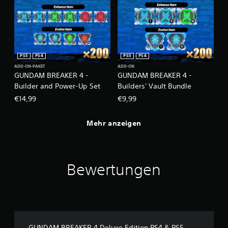
PS5
PS4
PS5
PS4
ADD-ON-PAKET
ADD-ON
GUNDAM BREAKER 4 -
GUNDAM BREAKER 4 -
Builder and Power-Up Set
Builders' Vault Bundle
€14,99
€9,99
Mehr anzeigen
Bewertungen
GUNDAM BREAKER 4 Deluxe Edition PS4 & PS5