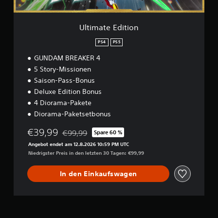
t
i
o
Ultimate Edition
n
PS4
PS5
GUNDAM BREAKER 4
5 Story-Missionen
Saison-Pass-Bonus
Deluxe Edition Bonus
4 Diorama-Pakete
Diorama-Paketsetbonus
€39,99
€99,99
Spare 60 %
Preisnachlass gegenüber dem Originalpreis von
Angebot endet am 12.8.2026 10:59 PM UTC
Niedrigster Preis in den letzten 30 Tagen: €99,99
In den Einkaufswagen