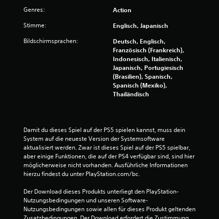
Genres:
Action
n
Stimme:
Englisch, Japanisch
a
Bildschirmsprachen:
Deutsch, Englisch,
u
Französisch (Frankreich),
Indonesisch, Italienisch,
s
Japanisch, Portugiesisch
(Brasilien), Spanisch,
2
Spanisch (Mexiko),
Thailändisch
7
8
Damit du dieses Spiel auf der PS5 spielen kannst, muss dein 
9
System auf die neueste Version der Systemsoftware 
aktualisiert werden. Zwar ist dieses Spiel auf der PS5 spielbar, 
aber einige Funktionen, die auf der PS4 verfügbar sind, sind hier 
möglicherweise nicht vorhanden. Ausführliche Informationen 
B
hierzu findest du unter PlayStation.com/bc.
e
Der Download dieses Produkts unterliegt den PlayStation-
Nutzungsbedingungen und unseren Software-
Nutzungsbedingungen sowie allen für dieses Produkt geltenden 
w
Zusatzbedingungen. Der Download erfordert die Zustimmung 