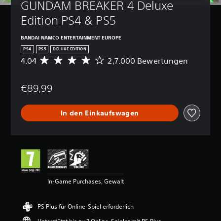
GUNDAM BREAKER 4 Deluxe 
Edition PS4 & PS5
BANDAI NAMCO ENTERTAINMENT EUROPE
PS4
PS5
DELUXE EDITION
4.04
2,7.000 Bewertungen
D
u
r
€89,99
c
h
s
In den Einkaufswagen
c
h
n
i
t
t
l
i
In-Game Purchases, Gewalt
c
h
e
PS Plus für Online-Spiel erforderlich
B
e