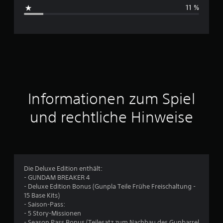
s
11 %
c
h
n
i
t
Informationen zum Spiel
t
und rechtliche Hinweise
l
i
c
Die Deluxe Edition enthält:
- GUNDAM BREAKER 4
h
- Deluxe Edition Bonus (Gunpla Teile Frühe Freischaltung -
15 Base Kits)
e
- Saison-Pass:
- 5 Story-Missionen
- Season Pass Bonus (Teilesatz zum Nachbau des Gunbarrel