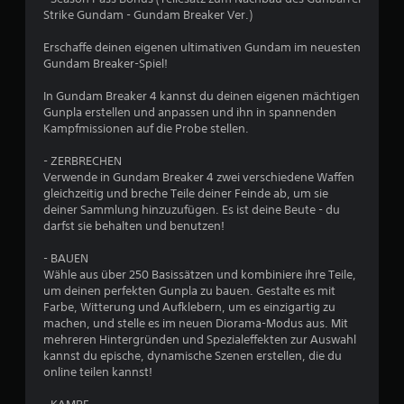
B
Strike Gundam - Gundam Breaker Ver.)
e
Erschaffe deinen eigenen ultimativen Gundam im neuesten
w
Gundam Breaker-Spiel!
e
In Gundam Breaker 4 kannst du deinen eigenen mächtigen
Gunpla erstellen und anpassen und ihn in spannenden
r
Kampfmissionen auf die Probe stellen.
t
- ZERBRECHEN
Verwende in Gundam Breaker 4 zwei verschiedene Waffen
u
gleichzeitig und breche Teile deiner Feinde ab, um sie
deiner Sammlung hinzuzufügen. Es ist deine Beute - du
darfst sie behalten und benutzen!
n
- BAUEN
g
Wähle aus über 250 Basissätzen und kombiniere ihre Teile,
um deinen perfekten Gunpla zu bauen. Gestalte es mit
:
Farbe, Witterung und Aufklebern, um es einzigartig zu
machen, und stelle es im neuen Diorama-Modus aus. Mit
4
mehreren Hintergründen und Spezialeffekten zur Auswahl
kannst du epische, dynamische Szenen erstellen, die du
.
online teilen kannst!
0