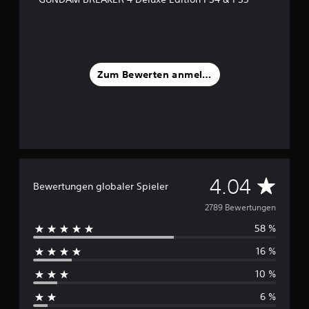
Zum Bewerten anmelden
D
4.04
Bewertungen globaler Spieler
u
2789 Bewertungen
58 %
r
16 %
c
10 %
h
6 %