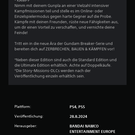
- KAMPF
Nimm mit deinem Gunpla an einer Vielzahl intensiver
4
Kampfmissionen teil und stelle es im Online- oder
Einzelspielermodus gegen harte Gegner auf die Probe.
v
Kämpfe mit deinen Freunden, rüste neue Fähigkeiten aus,
um dir einen Vorteil zu verschaffen, und vernichte deine
o
Feinde!
n
Tritt ein in die neue Ära der Gundam Breaker-Serie und
bereiten dich auf ZERBRECHEN, BAUEN & KÄMPFEN vor!
5
*Neben dieser Edition sind auch die Standard Edition und
die Ultimate Edition erhältlich. Achte auf Doppelkäufe.
*Die Story-Missions-DLCs werden nach der
S
Veröffentlichung einzeln erhältlich sein.
t
e
Plattform:
PS4, PS5
r
Veröffentlichung:
28.8.2024
n
Herausgeber:
BANDAI NAMCO
e
ENTERTAINMENT EUROPE