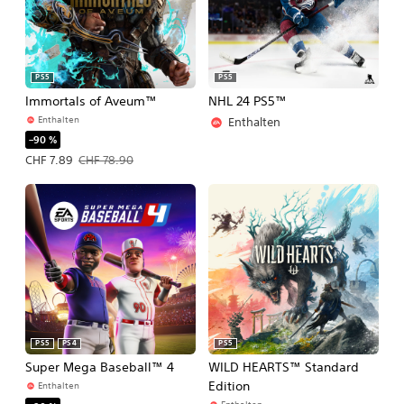
PS5
PS5
Immortals of Aveum™
NHL 24 PS5™
Enthalten
Enthalten
–90 %
Angebotspreis: CHF 7.89 Ursprünglicher Preis: CHF 78.90
CHF 7.89
CHF 78.90
PS5
PS4
PS5
Super Mega Baseball™ 4
WILD HEARTS™ Standard
Edition
Enthalten