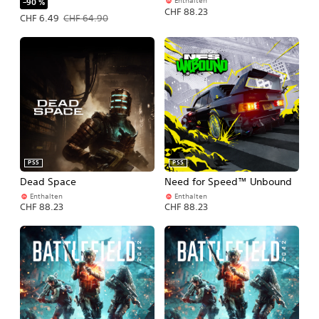
Enthalten
–90 %
CHF 88.23
Angebotspreis: CHF 6.49 Ursprünglicher Preis: CHF 64.90
CHF 6.49
CHF 64.90
PS5
PS5
Dead Space
Need for Speed™ Unbound
Enthalten
Enthalten
CHF 88.23
CHF 88.23