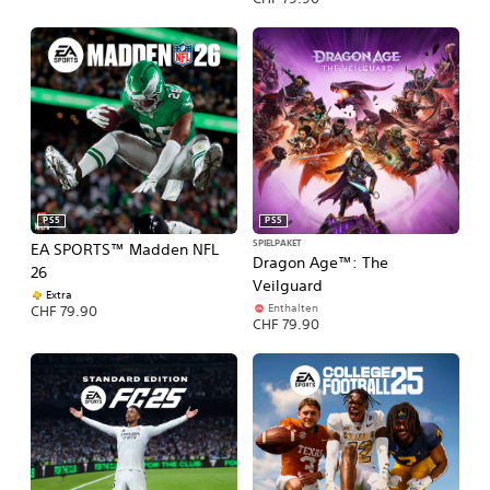
PS5
PS5
SPIELPAKET
EA SPORTS™ Madden NFL
Dragon Age™: The
26
Veilguard
Extra
Enthalten
CHF 79.90
CHF 79.90