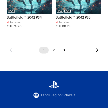
PS4
PS5
PS4
Battlefield™ 2042 PS4
Battlefield™ 2042 PS5
Enthalten
Enthalten
CHF 74.90
CHF 88.23
1
2
3
Land/Region Schweiz