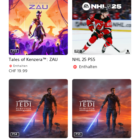
PS5
PS5
Tales of Kenzera™: ZAU
NHL 25 PS5
Enthalten
Enthalten
CHF 19.99
PS4
PS5