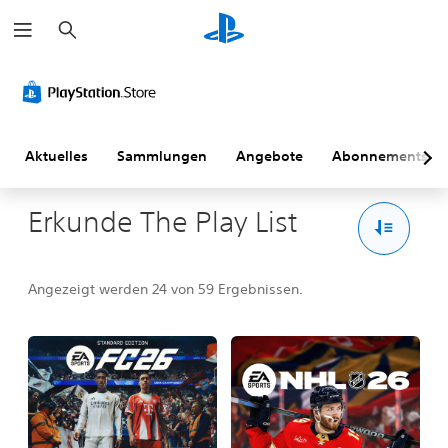
S
u
c
h
e
n
Aktuelles
Sammlungen
Angebote
Abonnements
Erkunde The Play List
Angezeigt werden 24 von 59 Ergebnissen.