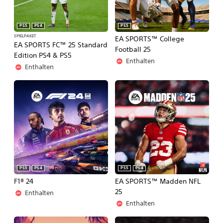
PS5
PS4
PS5
SPIELPAKET
EA SPORTS™ College
EA SPORTS FC™ 25 Standard
Football 25
Edition PS4 & PS5
Enthalten
Enthalten
PS5
PS4
PS5
PS4
F1® 24
EA SPORTS™ Madden NFL
25
Enthalten
Enthalten