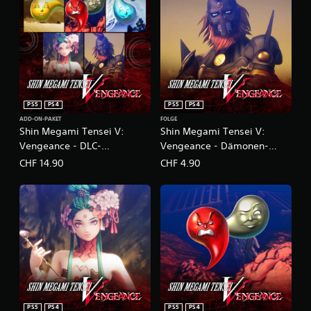
PS5
PS4
PS5
PS4
ADD-ON-PAKET
FOLGE
Shin Megami Tensei V:
Shin Megami Tensei V:
Vengeance - DLC-
Vengeance - Dämonen-
Komplettpaket
Nebenmission – Heiliger
CHF 14.90
CHF 4.90
Wille und profaner
Widerspruch
PS5
PS4
PS5
PS4