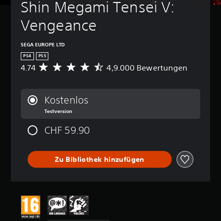
Shin Megami Tensei V: 
Vengeance
SEGA EUROPE LTD
PS4
PS5
4.74
4,9.000 Bewertungen
D
u
r
c
Kostenlos
h
Testversion
s
c
CHF 59.90
h
n
i
t
Zu Bibliothek hinzufügen
t
l
i
c
h
e
B