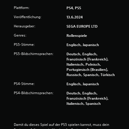
u
Plattform:
PS4, PS5
n
Veröffentlichung:
13.6.2024
g
Herausgeber:
SEGA EUROPE LTD
Genres:
Rollenspiele
e
PS5-Stimme:
Englisch, Japanisch
n
PS5-Bildschirmsprachen:
Deutsch, Englisch,
Französisch (Frankreich),
Italienisch, Polnisch,
Portugiesisch (Brasilien),
Russisch, Spanisch, Türkisch
PS4-Stimme:
Englisch, Japanisch
PS4-Bildschirmsprachen:
Deutsch, Englisch,
Französisch (Frankreich),
Italienisch, Spanisch
Damit du dieses Spiel auf der PS5 spielen kannst, muss dein 