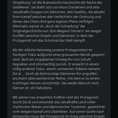
Vergeltung“ ist die dramatische Geschichte der Rache der
r
Gefallenen. Sie dreht sich um neue Charaktere und eine
rätselhafte Gruppe von Dämonen, den Qadištu, die abseits
t
from Kampf zwischen den Verfechtern der Ordnung und
denen des Chaos ihre ganz eigenen Pläne verfolgen.
u
Alternativ wartet im „Buch der Schöpfung“ die
Originalgeschichte von Shin Megami Tensei V: ein ewiger
Konflikt zwischen Engeln und Dämonen, in dem der
n
Protagonist um das Schicksal das Welt kämpft.
g
Als der übliche Heimweg unseres Protagonisten im
heutigen Tokio aufgrund eines grausamen Mords gesperrt
:
wird, lässt ein ungeplanter Umweg ihn von Schutt
begraben und ohnmächtig zurück. Er erwacht in einem
4
völlig anderen Tokio, einem verheerten Ödland namens
Da’at ... Doch als blutrünstige Dämonen ihn angreifen,
.
erscheint überraschend ein Retter, mit dem er zu einem
mächtigen Wesen verschmilzt, das weder Mensch noch
7
Dämon ist: ein Nahobino.
4
Mit seinen neu erwachten Kräften reist der Protagonist
durch Da’at und erkundet das rätselhafte Land voller
v
mythischer Wesen und dämonischer Tyrannen, gezeichnet
vom ewigen Kampf ums Überleben. Auf seiner Suche nach
o
Antworten muss der Protagonist im Krieg zwischen Engeln