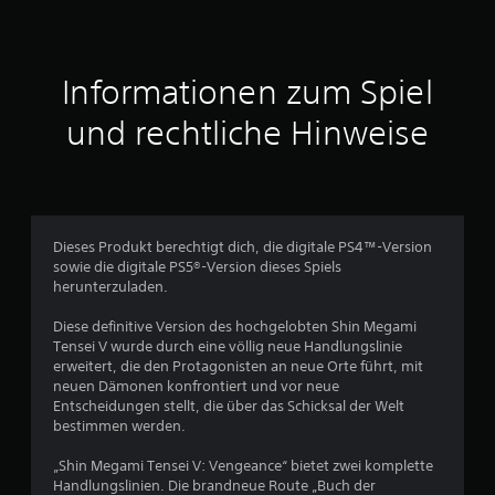
n
i
t
Informationen zum Spiel
t
und rechtliche Hinweise
l
i
c
Dieses Produkt berechtigt dich, die digitale PS4™-Version
sowie die digitale PS5®-Version dieses Spiels
h
herunterzuladen.
e
Diese definitive Version des hochgelobten Shin Megami
Tensei V wurde durch eine völlig neue Handlungslinie
B
erweitert, die den Protagonisten an neue Orte führt, mit
neuen Dämonen konfrontiert und vor neue
e
Entscheidungen stellt, die über das Schicksal der Welt
bestimmen werden.
w
„Shin Megami Tensei V: Vengeance“ bietet zwei komplette
e
Handlungslinien. Die brandneue Route „Buch der