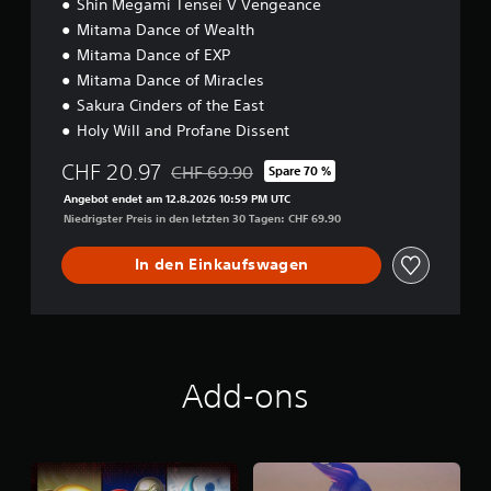
Shin Megami Tensei V Vengeance
i
o
Mitama Dance of Wealth
n
Mitama Dance of EXP
Mitama Dance of Miracles
Sakura Cinders of the East
Holy Will and Profane Dissent
CHF 20.97
CHF 69.90
Spare 70 %
Preisnachlass gegenüber dem Originalpreis
Angebot endet am 12.8.2026 10:59 PM UTC
Niedrigster Preis in den letzten 30 Tagen: CHF 69.90
In den Einkaufswagen
Add-ons