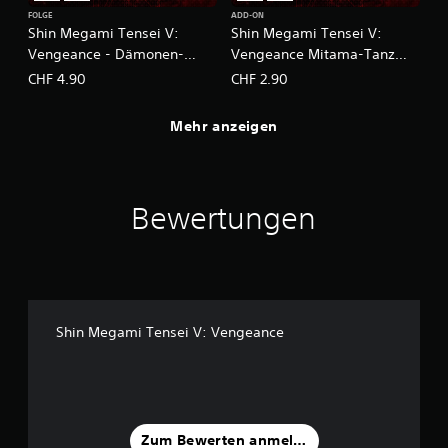
FOLGE
ADD-ON
Shin Megami Tensei V:
Shin Megami Tensei V:
Vengeance - Dämonen-
Vengeance Mitama-Tanz
Nebenmission – Sakura-
der EP
CHF 4.90
CHF 2.90
Asche des Ostens
Mehr anzeigen
Bewertungen
Shin Megami Tensei V: Vengeance
Zum Bewerten anmelden