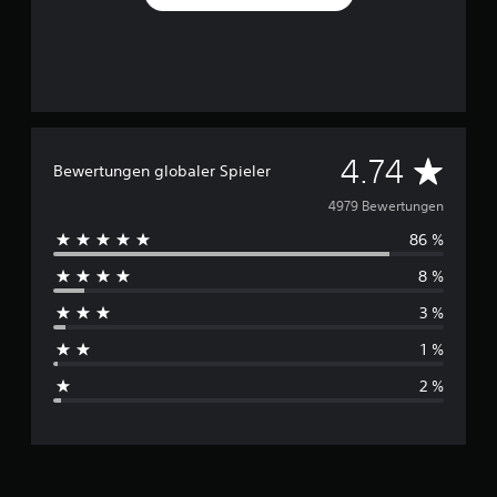
D
4.74
Bewertungen globaler Spieler
u
4979 Bewertungen
86 %
r
8 %
c
3 %
h
1 %
s
2 %
c
h