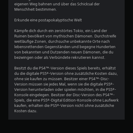
eigenen Weg bahnen und über das Schicksal der
s
Menschheit bestimmen.
4
Erkunde eine postapokalyptische Welt
9
Kämpfe dich durch ein zerstörtes Tokio, ein Land der
Ruinen bevölkert von mythischen Dämonen. Durchstreife
7
weitläufige Zonen, durchsuche unbekannte Orte nach
lebensrettenden Gegenständen und begegne Hunderten
9
von bekannten und Dutzenden neuen Dämonen, die du
bezwingen oder als Verbündete rekrutieren kannst.
Besitzt du die PS4™-Version dieses Spiels bereits, erhältst
B
du die digitale PS5®-Version ohne zusätzliche Kosten dazu,
ohne sie kaufen zu müssen. Besitzer einer PS4™-Disc-
e
Version müssen sie jedes Mal, wenn sie die digitale PS5®-
Version herunterladen oder spielen möchten, in die PS5®-
w
Konsole eingelegen. Besitzer der Disc-Version des PS4™-
Spiels, die eine PS5®-Digital Edition-Konsole ohne Laufwerk
e
kaufen, erhalten die PS5®-Version nicht ohne zusätzliche
Kosten dazu.
r
t