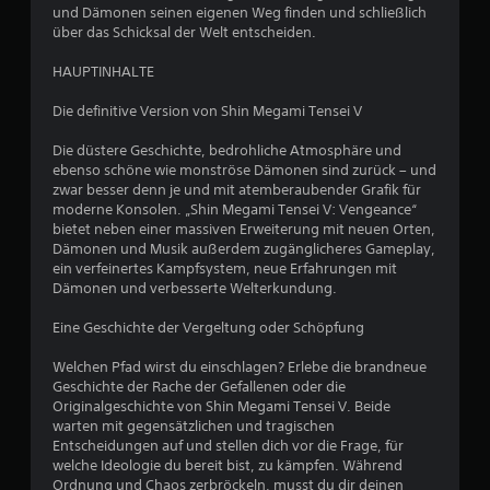
und Dämonen seinen eigenen Weg finden und schließlich
n
über das Schicksal der Welt entscheiden.
5
HAUPTINHALTE
Die definitive Version von Shin Megami Tensei V
S
Die düstere Geschichte, bedrohliche Atmosphäre und
ebenso schöne wie monströse Dämonen sind zurück – und
t
zwar besser denn je und mit atemberaubender Grafik für
moderne Konsolen. „Shin Megami Tensei V: Vengeance“
e
bietet neben einer massiven Erweiterung mit neuen Orten,
Dämonen und Musik außerdem zugänglicheres Gameplay,
r
ein verfeinertes Kampfsystem, neue Erfahrungen mit
Dämonen und verbesserte Welterkundung.
n
Eine Geschichte der Vergeltung oder Schöpfung
e
Welchen Pfad wirst du einschlagen? Erlebe die brandneue
Geschichte der Rache der Gefallenen oder die
n
Originalgeschichte von Shin Megami Tensei V. Beide
warten mit gegensätzlichen und tragischen
a
Entscheidungen auf und stellen dich vor die Frage, für
welche Ideologie du bereit bist, zu kämpfen. Während
u
Ordnung und Chaos zerbröckeln, musst du dir deinen