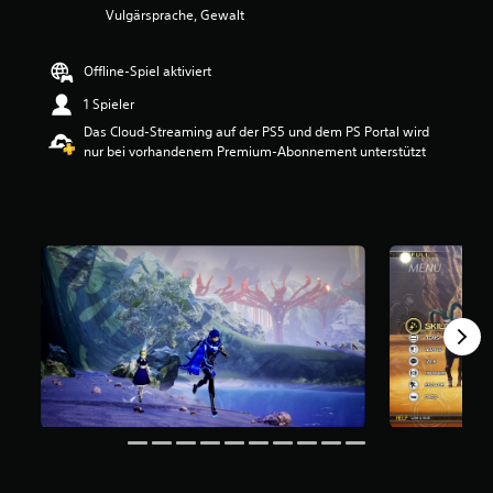
Vulgärsprache, Gewalt
e
w
e
Offline-Spiel aktiviert
r
t
1 Spieler
u
Das Cloud-Streaming auf der PS5 und dem PS Portal wird
n
nur bei vorhandenem Premium-Abonnement unterstützt
g
:
4
.
7
4
v
o
n
5
S
t
e
r
n
e
n