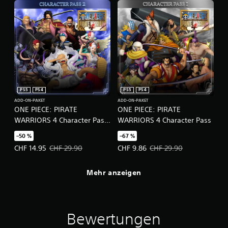
PS5
PS4
PS5
PS4
ADD-ON-PAKET
ADD-ON-PAKET
ONE PIECE: PIRATE
ONE PIECE: PIRATE
WARRIORS 4 Character Pass
WARRIORS 4 Character Pass
2
–50 %
–67 %
Angebotspreis: CHF 14.95 Ursprünglicher Preis: CHF 29.90
Angebotspreis: CHF 9.86 Ursprüng
CHF 14.95
CHF 29.90
CHF 9.86
CHF 29.90
Mehr anzeigen
Bewertungen