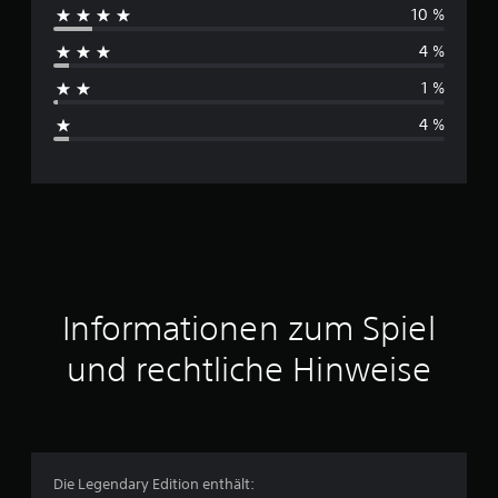
10 %
c
4 %
h
1 %
s
4 %
c
h
n
i
t
Informationen zum Spiel
t
und rechtliche Hinweise
l
i
c
Die Legendary Edition enthält: