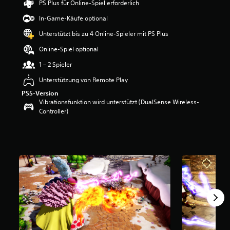
PS Plus für Online-Spiel erforderlich
w
In-Game-Käufe optional
e
r
Unterstützt bis zu 4 Online-Spieler mit PS Plus
t
u
Online-Spiel optional
n
1 – 2 Spieler
g
:
Unterstützung von Remote Play
4
.
PS5-Version
6
Vibrationsfunktion wird unterstützt (DualSense Wireless-
6
Controller)
v
o
n
5
S
t
e
r
n
e
n