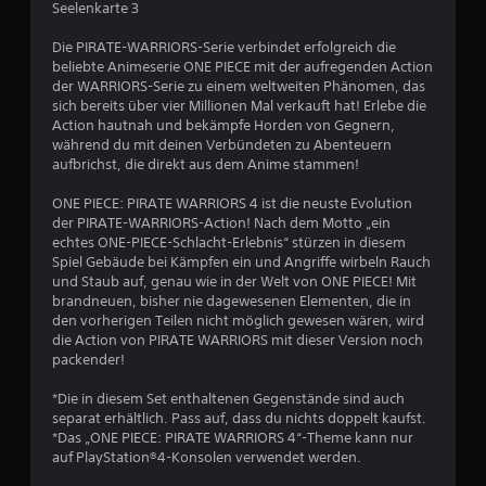
Seelenkarte 3
4
Die PIRATE-WARRIORS-Serie verbindet erfolgreich die
.
beliebte Animeserie ONE PIECE mit der aufregenden Action
der WARRIORS-Serie zu einem weltweiten Phänomen, das
6
sich bereits über vier Millionen Mal verkauft hat! Erlebe die
Action hautnah und bekämpfe Horden von Gegnern,
6
während du mit deinen Verbündeten zu Abenteuern
aufbrichst, die direkt aus dem Anime stammen!
v
ONE PIECE: PIRATE WARRIORS 4 ist die neuste Evolution
o
der PIRATE-WARRIORS-Action! Nach dem Motto „ein
echtes ONE-PIECE-Schlacht-Erlebnis“ stürzen in diesem
n
Spiel Gebäude bei Kämpfen ein und Angriffe wirbeln Rauch
und Staub auf, genau wie in der Welt von ONE PIECE! Mit
5
brandneuen, bisher nie dagewesenen Elementen, die in
den vorherigen Teilen nicht möglich gewesen wären, wird
die Action von PIRATE WARRIORS mit dieser Version noch
packender!
S
*Die in diesem Set enthaltenen Gegenstände sind auch
t
separat erhältlich. Pass auf, dass du nichts doppelt kaufst.
*Das „ONE PIECE: PIRATE WARRIORS 4“-Theme kann nur
e
auf PlayStation®4-Konsolen verwendet werden.