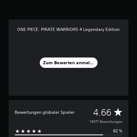
ONE PIECE: PIRATE WARRIORS 4 Legendary Edition
Zum Bewerten anmelden
D
4.66
Bewertungen globaler Spieler
u
14071 Bewertungen
82 %
r