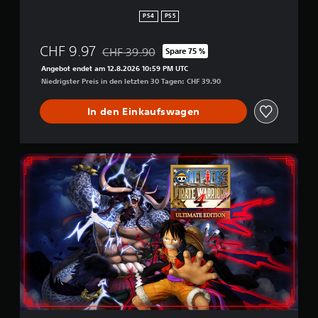
n
PS4
PS5
CHF 9.97
CHF 39.90
Spare 75 %
Preisnachlass gegenüber dem Originalpreis v
Angebot endet am 12.8.2026 10:59 PM UTC
Niedrigster Preis in den letzten 30 Tagen: CHF 39.90
In den Einkaufswagen
U
l
t
i
m
a
t
e
E
d
i
t
i