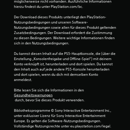
möglicherweise nicht vorhanden. Ausführliche Informationen 
hierzu findest du unter PlayStation.com/bc.
B
Der Download dieses Produkts unterliegt den PlayStation-
Nutzungsbedingungen und unseren Software-
e
Nutzungsbedingungen sowie allen für dieses Produkt geltenden 
Zusatzbedingungen. Der Download erfordert die Zustimmung 
w
zu diesen Bedingungen. Weitere wichtige Informationen finden 
sich in den Nutzungsbedingungen.
e
Du kannst diesen Inhalt auf die PS5-Hauptkonsole, die (über die 
r
Einstellung „Konsolenfreigabe und Offline-Spiel“) mit deinem 
Konto verknüpft ist, herunterladen und dort spielen. Du kannst 
t
den Inhalt auch auf jede andere PS5-Konsole herunterladen 
und dort spielen, wenn du dich mit demselben Konto 
u
anmeldest.
n
Bitte lesen Sie sich die Informationen in den 
Gesundheitswarnungen
g
 durch, bevor Sie dieses Produkt verwenden.
e
Bibliotheksprogramme © Sony Interactive Entertainment Inc., 
unter exklusiver Lizenz für Sony Interactive Entertainment 
n
Europe. Es gelten die Software-Nutzungsbedingungen. 
Vollständige Nutzungsrechte unter eu.playstation.com/legal.