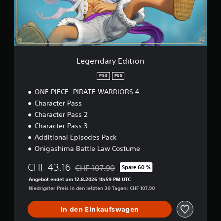
r
y
E
d
i
t
i
Legendary Edition
o
n
PS4
PS5
ONE PIECE: PIRATE WARRIORS 4
Character Pass
Character Pass 2
Character Pass 3
Additional Episodes Pack
Onigashima Battle Law Costume
CHF 43.16
CHF 107.90
Spare 60 %
Preisnachlass gegenüber dem Originalpreis 
Angebot endet am 12.8.2026 10:59 PM UTC
Niedrigster Preis in den letzten 30 Tagen: CHF 107.90
In den Einkaufswagen