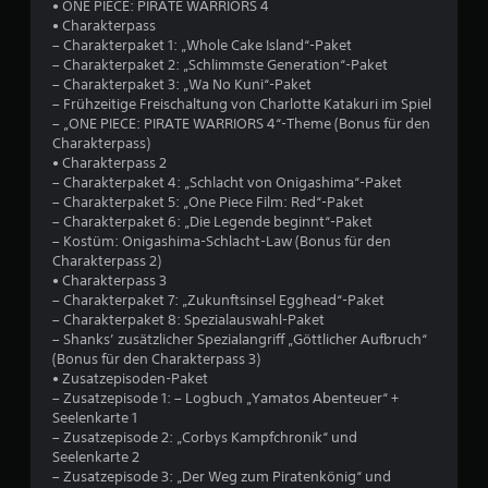
• ONE PIECE: PIRATE WARRIORS 4
h
• Charakterpass
– Charakterpaket 1: „Whole Cake Island“-Paket
e
– Charakterpaket 2: „Schlimmste Generation“-Paket
– Charakterpaket 3: „Wa No Kuni“-Paket
B
– Frühzeitige Freischaltung von Charlotte Katakuri im Spiel
– „ONE PIECE: PIRATE WARRIORS 4“-Theme (Bonus für den
e
Charakterpass)
• Charakterpass 2
w
– Charakterpaket 4: „Schlacht von Onigashima“-Paket
– Charakterpaket 5: „One Piece Film: Red“-Paket
e
– Charakterpaket 6: „Die Legende beginnt“-Paket
– Kostüm: Onigashima-Schlacht-Law (Bonus für den
r
Charakterpass 2)
• Charakterpass 3
t
– Charakterpaket 7: „Zukunftsinsel Egghead“-Paket
– Charakterpaket 8: Spezialauswahl-Paket
u
– Shanks’ zusätzlicher Spezialangriff „Göttlicher Aufbruch“
(Bonus für den Charakterpass 3)
• Zusatzepisoden-Paket
n
– Zusatzepisode 1: – Logbuch „Yamatos Abenteuer“ +
Seelenkarte 1
g
– Zusatzepisode 2: „Corbys Kampfchronik“ und
Seelenkarte 2
:
– Zusatzepisode 3: „Der Weg zum Piratenkönig“ und