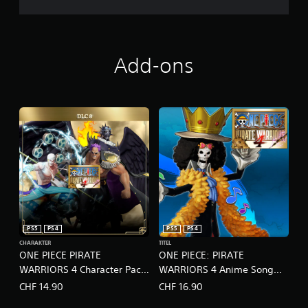
Add-ons
PS5
PS4
PS5
PS4
CHARAKTER
TITEL
ONE PIECE PIRATE
ONE PIECE: PIRATE
WARRIORS 4 Character Pack
WARRIORS 4 Anime Song
8 Special Selection Pack
Pack
CHF 14.90
CHF 16.90