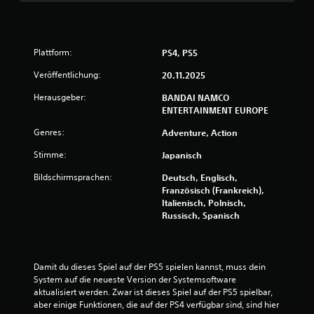
r
n
Plattform:
PS4, PS5
e
Veröffentlichung:
20.11.2025
n
Herausgeber:
BANDAI NAMCO
a
ENTERTAINMENT EUROPE
Genres:
Adventure, Action
u
Stimme:
Japanisch
s
Bildschirmsprachen:
Deutsch, Englisch,
1
Französisch (Frankreich),
Italienisch, Polnisch,
4
Russisch, Spanisch
0
7
Damit du dieses Spiel auf der PS5 spielen kannst, muss dein 
System auf die neueste Version der Systemsoftware 
1
aktualisiert werden. Zwar ist dieses Spiel auf der PS5 spielbar, 
aber einige Funktionen, die auf der PS4 verfügbar sind, sind hier 