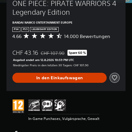
ONE PIECE: PIRATE WARRIORS 4 
Legendary Edition
BANDAI NAMCO ENTERTAINMENT EUROPE
PS4
PS5
LEGENDARY EDITION
4.66
14.000 Bewertungen
D
u
r
CHF 43.16
c
CHF 107.90
Spare 60 %
Preisnachlass gegenüber dem Originalpreis vo
h
Angebot endet am 12.8.2026 10:59 PM UTC
s
Niedrigster Preis in den letzten 30 Tagen: CHF 107.90
c
h
In den Einkaufswagen
n
i
t
t
l
i
c
h
In-Game Purchases, Vulgärsprache, Gewalt
e
B
e