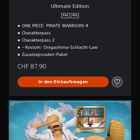
o
Ultimate Edition
n
PS4
PS5
ONE PIECE: PIRATE WARRIORS 4
Charakterpass
Charakterpass 2
– Kostüm: Onigashima-Schlacht-Law
Zusatzepisoden-Paket
CHF 87.90
In den Einkaufswagen
L
e
g
e
n
d
a