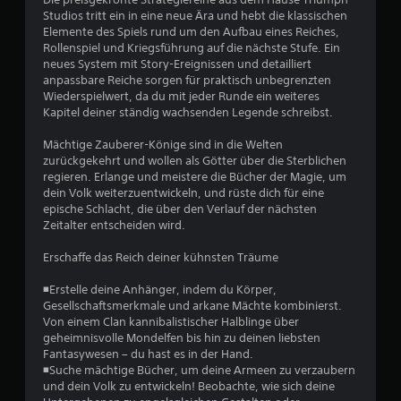
e
u
Studios tritt ein in eine neue Ära und hebt die klassischen
M
e
e
Elemente des Spiels rund um den Aufbau eines Reiches,
o
l
Rollenspiel und Kriegsführung auf die nächste Stufe. Ein
t
n
neues System mit Story-Ereignissen und detailliert
l
i
anpassbare Reiche sorgen für praktisch unbegrenzten
e
o
a
Wiederspielwert, da du mit jeder Runde ein weiteres
s
n
Kapitel deiner ständig wachsenden Legende schreibst.
S
u
-
p
S
Mächtige Zauberer-Könige sind in die Welten
e
s
zurückgekehrt und wollen als Götter über die Sterblichen
t
i
regieren. Erlange und meistere die Bücher der Magie, um
e
c
2
dein Volk weiterzuentwickeln, und rüste dich für eine
u
h
epische Schlacht, die über den Verlauf der nächsten
e
0
Zeitalter entscheiden wird.
e
r
r
e
0
Erschaffe das Reich deiner kühnsten Träume
n
l
D
e
◾Erstelle deine Anhänger, indem du Körper,
7
u
m
Gesellschaftsmerkmale und arkane Mächte kombinierst.
k
Von einem Clan kannibalistischer Halblinge über
e
a
geheimnisvolle Mondelfen bis hin zu deinen liebsten
n
n
Fantasywesen – du hast es in der Hand.
B
t
n
◾Suche mächtige Bücher, um deine Armeen zu verzaubern
e
s
und dein Volk zu entwickeln! Beobachte, wie sich deine
e
t
D