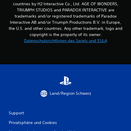
countries by H2 Interactive Co., Ltd. AGE OF WONDERS,
n
TRIUMPH STUDIOS and PARADOX INTERACTIVE are
d
trademarks and/or registered trademarks of Paradox
l
Interactive AB and/or Triumph Productions B.V. in Europe,
i
c
the U.S. and other countries. Any other trademark, logo and
h
copyright is the property of its owner.
e
Datenschutzrichtlinien des Spiels und EULA
S
t
e
u
e
r
e
l
e
Land/Region Schweiz
m
e
n
Support
t
e
Privatsphäre und Cookies
D