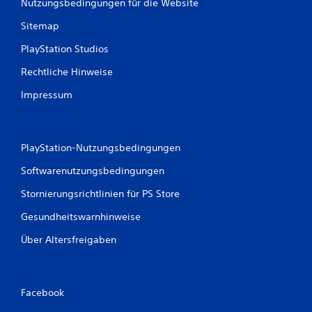
Nutzungsbedingungen für die Website
u
k
Sitemap
a
n
PlayStation Studios
n
s
Rechtliche Hinweise
t
Impressum
d
a
s
S
p
PlayStation-Nutzungsbedingungen
i
Softwarenutzungsbedingungen
e
l
Stornierungsrichtlinien für PS Store
s
p
Gesundheitswarnhinweise
i
e
Über Altersfreigaben
l
e
n
,
Facebook
o
h