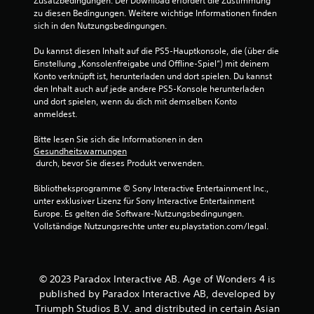
Zusatzbedingungen. Der Download erfordert die Zustimmung 
u
l
zu diesen Bedingungen. Weitere wichtige Informationen finden 
a
b
sich in den Nutzungsbedingungen.
u
a
f
r
Du kannst diesen Inhalt auf die PS5-Hauptkonsole, die (über die 
g
o
Einstellung „Konsolenfreigabe und Offline-Spiel“) mit deinem 
e
h
Konto verknüpft ist, herunterladen und dort spielen. Du kannst 
h
n
den Inhalt auch auf jede andere PS5-Konsole herunterladen 
ö
e
und dort spielen, wenn du dich mit demselben Konto 
r
anmeldest.
t
b
h
e
Bitte lesen Sie sich die Informationen in den 
a
r
Gesundheitswarnungen
s
ü
 durch, bevor Sie dieses Produkt verwenden.
t
h
.
r
Bibliotheksprogramme © Sony Interactive Entertainment Inc., 
u
unter exklusiver Lizenz für Sony Interactive Entertainment 
n
Europe. Es gelten die Software-Nutzungsbedingungen. 
Vollständige Nutzungsrechte unter eu.playstation.com/legal.
g
s
e
m
© 2023 Paradox Interactive AB. Age of Wonders 4 is
p
published by Paradox Interactive AB, developed by
f
Triumph Studios B.V. and distributed in certain Asian
i