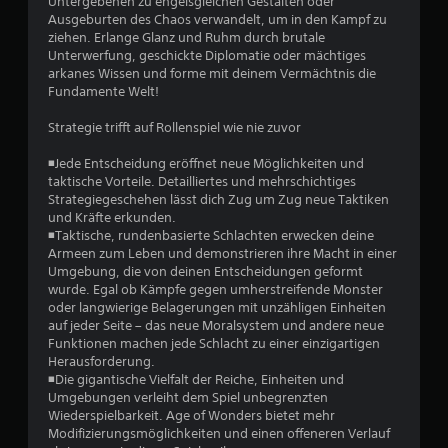
Untergebenen zu engelsgleichen Gestalten oder
m
u
Ausgeburten des Chaos verwandelt, um in den Kampf zu
w
a
k
ziehen. Erlange Glanz und Ruhm durch brutale
n
a
Unterwerfung, geschickte Diplomatie oder mächtiges
e
u
n
arkanes Wissen und forme mit deinem Vermächtnis die
e
n
Fundamente Welt!
r
l
s
l
t
Strategie trifft auf Rollenspiel wie nie zuvor
t
e
d
S
a
◾Jede Entscheidung eröffnet neue Möglichkeiten und
u
p
s
taktische Vorteile. Detailliertes und mehrschichtiges
e
S
Strategiegeschehen lässt dich Zug um Zug neue Taktiken
n
i
p
und Kräfte erkunden.
c
i
◾Taktische, rundenbasierte Schlachten erwecken deine
g
h
e
Armeen zum Leben und demonstrieren ihre Macht in einer
e
l
Umgebung, die von deinen Entscheidungen geformt
e
r
s
wurde. Egal ob Kämpfe gegen umherstreifende Monster
p
p
oder langwierige Belagerungen mit unzähligen Einheiten
u
n
i
auf jeder Seite – das neue Moralsystem und andere neue
n
e
Funktionen machen jede Schlacht zu einer einzigartigen
k
l
Herausforderung.
t
e
◾Die gigantische Vielfalt der Reiche, Einheiten und
e
n
Umgebungen verleiht dem Spiel unbegrenzten
e
,
Wiederspielbarkeit. Age of Wonders bietet mehr
r
o
Modifizierungsmöglichkeiten und einen offeneren Verlauf
s
h