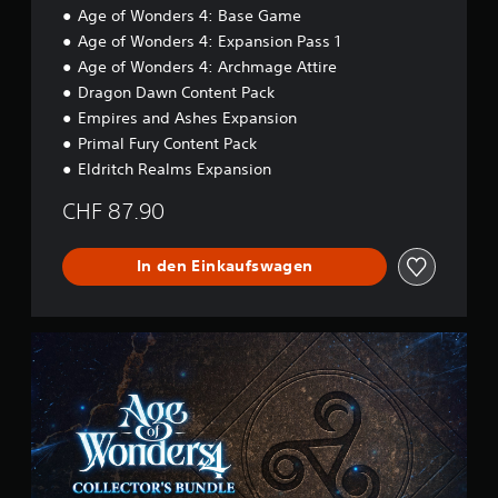
e
i
i
Age of Wonders 4: Base Game
r
g
r
Age of Wonders 4: Expansion Pass 1
h
t
b
a
w
Age of Wonders 4: Archmage Attire
e
l
e
i
Dragon Dawn Content Pack
b
r
m
Empires and Ashes Expansion
e
d
S
i
e
Primal Fury Content Pack
p
n
n
i
Eldritch Realms Expansion
e
.
e
r
CHF 87.90
l
z
e
e
n
i
In den Einkaufswagen
h
t
e
l
l
i
f
c
C
e
h
o
n
e
l
,
n
l
s
B
e
e
e
c
p
s
t
a
c
o
r