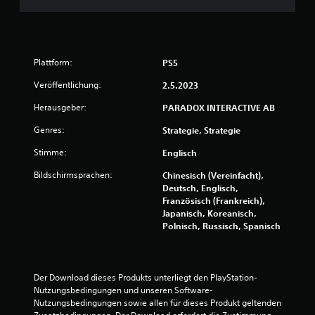
n
e
v
r
e
S
r
t
w
Plattform:
e
PS5
e
l
n
Veröffentlichung:
2.5.2023
l
d
e
e
Herausgeber:
PARADOX INTERACTIVE AB
f
n
o
z
Genres:
Strategie, Strategie
r
u
t
Stimme:
m
Englisch
z
ü
Bildschirmsprachen:
Chinesisch (Vereinfacht),
u
s
Deutsch, Englisch,
s
s
Französisch (Frankreich),
e
e
Japanisch, Koreanisch,
t
n
Polnisch, Russisch, Spanisch
z
.
e
n
S
,
p
Der Download dieses Produkts unterliegt den PlayStation-
w
i
Nutzungsbedingungen und unseren Software-
o
Nutzungsbedingungen sowie allen für dieses Produkt geltenden 
d
e