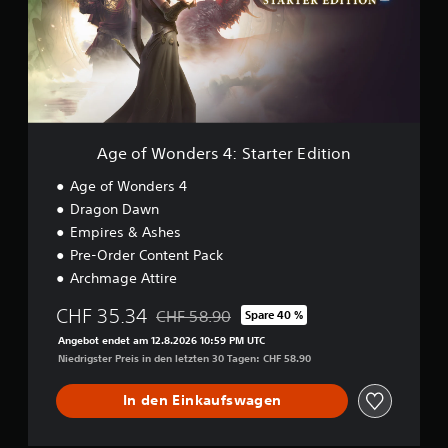
W
i
S
o
t
p
n
u
d
i
n
e
e
g
r
l
s
s
b
ü
4
a
b
:
Age of Wonders 4: Starter Edition
r
S
e
o
t
r
Age of Wonders 4
h
a
s
Dragon Dawn
n
r
i
Empires & Ashes
t
e
c
e
Pre-Order Content Pack
g
h
r
l
Archmage Attire
t
E
e
d
D
CHF 35.34
CHF 58.90
i
Spare 40 %
Preisnachlass gegenüber dem Originalpreis
i
u
c
Angebot endet am 12.8.2026 10:59 PM UTC
t
k
h
Niedrigster Preis in den letzten 30 Tagen: CHF 58.90
i
a
z
o
n
e
n
n
In den Einkaufswagen
i
s
t
t