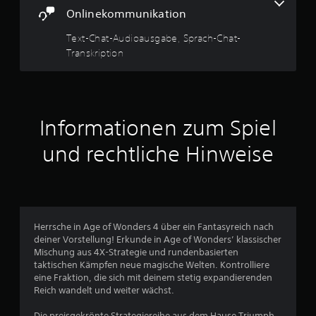
.
e
e
Onlinekommunikation
n
i
5
z
m
Text-Chat-Audioausgabe, Sprach-Chat-
u
O
2
m
Transkription
f
ü
f
v
s
l
s
i
o
e
n
n
Informationen zum Spiel
e
n
.
-
S
und rechtliche Hinweise
5
p
S
i
p
e
i
l
e
S
e
l
n
Herrsche in Age of Wonders 4 über ein Fantasyreich nach
t
b
)
deiner Vorstellung! Erkunde in Age of Wonders’ klassischer
a
.
Mischung aus 4X-Strategie und rundenbasierten
e
r
taktischen Kämpfen neue magische Welten. Kontrolliere
o
eine Fraktion, die sich mit deinem stetig expandierenden
M
r
h
Reich wandelt und weiter wächst.
a
n
n
n
Die preisgekrönte Strategiereihe aus dem Hause Triumph