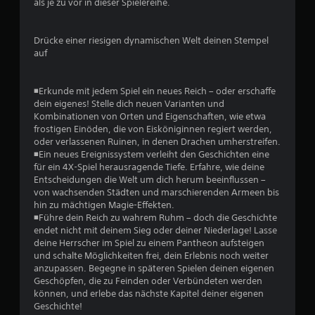
als je zu vor in dieser Spielereihe.
t
n
e
e
l
d
Drücke einer riesigen dynamischen Welt deinen Stempel
l
i
auf
e
e
n
B
,
e
◾Erkunde mit jedem Spiel ein neues Reich – oder erschaffe
u
w
dein eigenes! Stelle dich neuen Varianten und
m
e
Kombinationen von Orten und Eigenschaften, wie etwa
d
g
frostigen Einöden, die von Eisköniginnen regiert werden,
a
u
oder verlassenen Ruinen, in denen Drachen umherstreifen.
s
n
◾Ein neues Ereignissystem verleiht den Geschichten eine
S
g
für ein 4X-Spiel herausragende Tiefe. Erfahre, wie deine
p
s
Entscheidungen die Welt um dich herum beeinflussen –
i
s
von wachsenden Städten und marschierenden Armeen bis
e
t
hin zu mächtigen Magie-Effekten.
l
e
◾Führe dein Reich zu wahrem Ruhm – doch die Geschichte
g
u
endet nicht mit deinem Sieg oder deiner Niederlage! Lasse
e
e
deine Herrscher im Spiel zu einem Pantheon aufsteigen
n
r
und schalte Möglichkeiten frei, dein Erlebnis noch weiter
a
u
anzupassen. Begegne in späteren Spielen deinen eigenen
u
n
Geschöpfen, die zu Feinden oder Verbündeten werden
a
g
können, und erlebe das nächste Kapitel deiner eigenen
n
e
Geschichte!
d