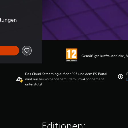
rtungen
Gemäßigte Kraftausdrücke, 
Das Cloud-Streaming auf der PS5 und dem PS Portal
B
wird nur bei vorhandenem Premium-Abonnement
B
unterstützt
Editionen: