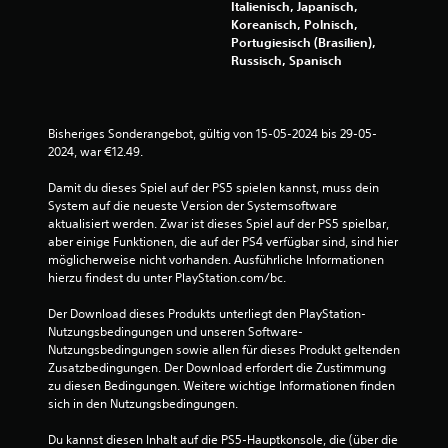
Italienisch, Japanisch,
S
Koreanisch, Polnisch,
Portugiesisch (Brasilien),
t
Russisch, Spanisch
e
r
Bisheriges Sonderangebot, gültig von 15-05-2024 bis 29-05-
2024, war €12.49.
n
Damit du dieses Spiel auf der PS5 spielen kannst, muss dein 
e
System auf die neueste Version der Systemsoftware 
aktualisiert werden. Zwar ist dieses Spiel auf der PS5 spielbar, 
n
aber einige Funktionen, die auf der PS4 verfügbar sind, sind hier 
möglicherweise nicht vorhanden. Ausführliche Informationen 
a
hierzu findest du unter PlayStation.com/bc.
u
Der Download dieses Produkts unterliegt den PlayStation-
Nutzungsbedingungen und unseren Software-
s
Nutzungsbedingungen sowie allen für dieses Produkt geltenden 
Zusatzbedingungen. Der Download erfordert die Zustimmung 
2
zu diesen Bedingungen. Weitere wichtige Informationen finden 
sich in den Nutzungsbedingungen.
6
Du kannst diesen Inhalt auf die PS5-Hauptkonsole, die (über die 