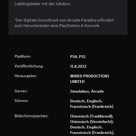
Lieblingslieder mit der Jukebox.
n
g
*Der digitale Soundtrack von Arcade Paradise erfordert
zum Herunterladen eine PlayStation 4-Konsole
:
3
.
Plattform:
PS4, PS5
7
Veröffentlichung:
11.8.2022
9
Herausgeber:
WIRED PRODUCTIONS
LIMITED
v
Genres:
Simulation, Arcade
o
Stimme:
Deutsch, Englisch,
n
Französisch (Frankreich)
Bildschirmsprachen:
Chinesisch (Traditionell),
5
Chinesisch (Vereinfacht),
Deutsch, Englisch,
Französisch (Frankreich),