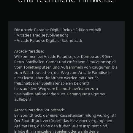
l
i
c
Die Arcade Paradise Digital Deluxe Edition enthält
- Arcade Paradise (Vollversion)
h
- Arcade Paradise Digitaler Soundtrack
e
Arcade Paradise:
Willkommen bei Arcade Paradise, der Kombo aus 90er-
B
Retro-Spielhallen-Games und einfachem Simulationsspiel!
Vom Toilettenputzen und Aufsammeln von Kaugummi bis
e
zum Wäschewaschen; der Weg zum Arcade Paradise ist
nicht leicht, aber die Mühen werden mit über 35
w
freischaltbaren Spielhallenspielen belohnt!
Lass auf dem Weg vom Klamottenwäscher zum
e
Spielhallen-Millionär die 90er-Gaming-Nostalgie neu
aufleben!
r
Arcade Paradise Soundtrack:
t
Ein Soundtrack, der einer Kassettensammlung würdig ist!
Der Soundtrack verkörpert das Herz einer vergangenen
u
Ära mit Hits, die von den frühen 90ern inspiriert sind.
Erlebe ihn in einzelnen Spielen oder wähle deine