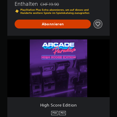
Enthalten
CHF 19.90
Preisnachlass gegenüber dem Originalpreis 
PlayStation Plus Extra abonnieren, um auf dieses und
Hunderte weitere Spiele im Spielekatalog zuzugreifen
Abonnieren
H
i
g
h
S
c
o
r
e
E
d
i
t
i
High Score Edition
o
n
PS4
PS5