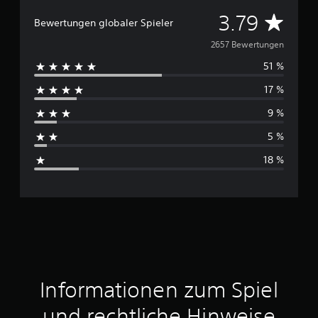
D
3.79
Bewertungen globaler Spieler
u
2657 Bewertungen
51 %
r
17 %
c
9 %
h
5 %
s
18 %
c
h
n
i
t
Informationen zum Spiel
t
und rechtliche Hinweise