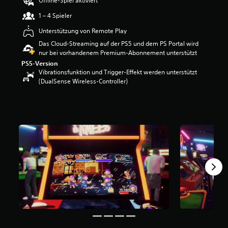
Offline-Spiel aktiviert
w
1 – 4 Spieler
e
r
Unterstützung von Remote Play
t
Das Cloud-Streaming auf der PS5 und dem PS Portal wird
u
nur bei vorhandenem Premium-Abonnement unterstützt
n
PS5-Version
g
Vibrationsfunktion und Trigger-Effekt werden unterstützt
:
(DualSense Wireless-Controller)
3
.
7
9
v
o
n
5
S
t
e
r
n
e
n