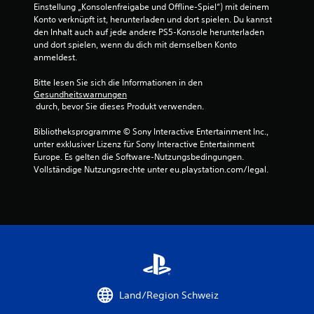
5
Einstellung „Konsolenfreigabe und Offline-Spiel“) mit deinem 
Konto verknüpft ist, herunterladen und dort spielen. Du kannst 
7
den Inhalt auch auf jede andere PS5-Konsole herunterladen 
und dort spielen, wenn du dich mit demselben Konto 
anmeldest.
B
Bitte lesen Sie sich die Informationen in den 
Gesundheitswarnungen
 durch, bevor Sie dieses Produkt verwenden.
e
Bibliotheksprogramme © Sony Interactive Entertainment Inc., 
w
unter exklusiver Lizenz für Sony Interactive Entertainment 
Europe. Es gelten die Software-Nutzungsbedingungen. 
e
Vollständige Nutzungsrechte unter eu.playstation.com/legal.
r
t
u
n
g
Land/Region Schweiz