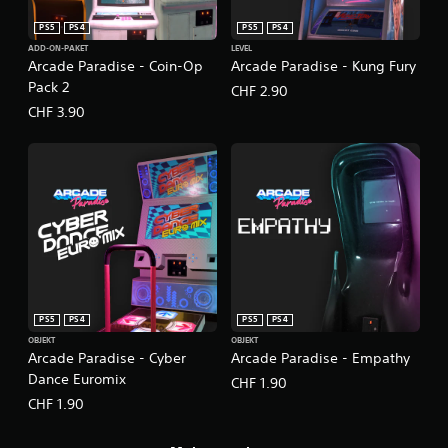
PS5
PS4
PS5
PS4
ADD-ON-PAKET
LEVEL
Arcade Paradise - Coin-Op
Arcade Paradise - Kung Fury
Pack 2
CHF 2.90
CHF 3.90
PS5
PS4
PS5
PS4
OBJEKT
OBJEKT
Arcade Paradise - Cyber
Arcade Paradise - Empathy
Dance Euromix
CHF 1.90
CHF 1.90