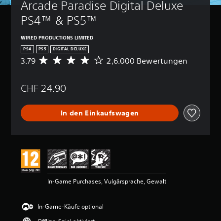
Arcade Paradise Digital Deluxe 
PS4™ & PS5™
WIRED PRODUCTIONS LIMITED
PS4
PS5
DIGITAL DELUXE
3.79
2,6.000 Bewertungen
D
u
r
CHF 24.90
c
h
s
In den Einkaufswagen
c
h
n
i
t
t
l
i
In-Game Purchases, Vulgärsprache, Gewalt
c
h
e
In-Game-Käufe optional
B
e