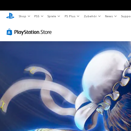
Shop
PS5
Spiele
PS Plus
Zubehör
News
Suppo