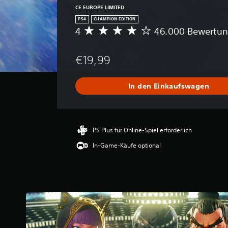
CE EUROPE LIMITED
PS4
CHAMPION EDITION
4
46.000 Bewertu
D
u
r
€19,99
c
h
s
In den Einkaufswagen
c
h
n
i
t
PS Plus für Online-Spiel erforderlich
t
In-Game-Käufe optional
l
i
c
h
e
B
e
w
e