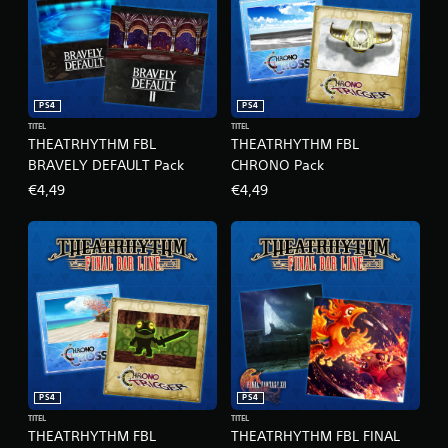
x
e
E
d
i
t
PS4
PS4
i
TITEL
TITEL
o
THEATRHYTHM FBL
THEATRHYTHM FBL
n
BRAVELY DEFAULT Pack
CHRONO Pack
€4,49
€4,49
PS4
PS4
TITEL
TITEL
THEATRHYTHM FBL
THEATRHYTHM FBL FINAL