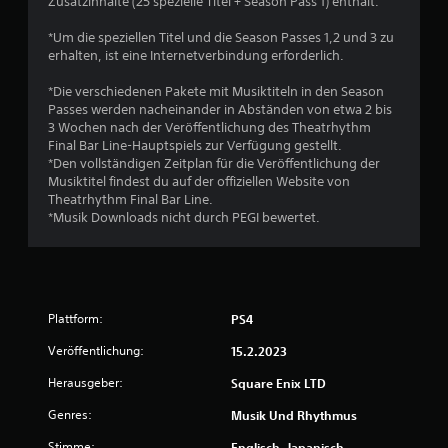
5
Zusatzinhalte (25 spezielle Titel + Season Pass 1) enthält.
*Um die speziellen Titel und die Season Passes 1,2 und 3 zu
erhalten, ist eine Internetverbindung erforderlich.
S
*Die verschiedenen Pakete mit Musiktiteln in den Season
t
Passes werden nacheinander in Abständen von etwa 2 bis
3 Wochen nach der Veröffentlichung des Theatrhythm
e
Final Bar Line-Hauptspiels zur Verfügung gestellt.
*Den vollständigen Zeitplan für die Veröffentlichung der
r
Musiktitel findest du auf der offiziellen Website von
Theatrhythm Final Bar Line.
n
*Musik Downloads nicht durch PEGI bewertet.
e
n
Plattform:
PS4
a
Veröffentlichung:
15.2.2023
u
Herausgeber:
Square Enix LTD
s
Genres:
Musik Und Rhythmus
2
Stimme:
Englisch, Japanisch