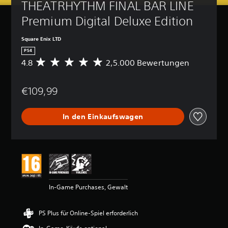
THEATRHYTHM FINAL BAR LINE 
Premium Digital Deluxe Edition
Square Enix LTD
PS4
4.8
2,5.000 Bewertungen
D
u
r
€109,99
c
h
s
In den Einkaufswagen
c
h
n
i
t
t
l
i
In-Game Purchases, Gewalt
c
h
e
PS Plus für Online-Spiel erforderlich
B
e