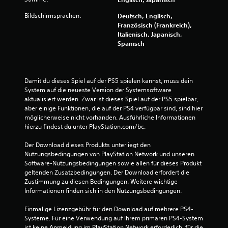
5
Bildschirmsprachen:
Deutsch, Englisch,
Französisch (Frankreich),
3
Italienisch, Japanisch,
Spanisch
4
Damit du dieses Spiel auf der PS5 spielen kannst, muss dein 
B
System auf die neueste Version der Systemsoftware 
aktualisiert werden. Zwar ist dieses Spiel auf der PS5 spielbar, 
e
aber einige Funktionen, die auf der PS4 verfügbar sind, sind hier 
möglicherweise nicht vorhanden. Ausführliche Informationen 
w
hierzu findest du unter PlayStation.com/bc.
Der Download dieses Produkts unterliegt den 
e
Nutzungsbedingungen von PlayStation Network und unseren 
Software-Nutzungsbedingungen sowie allen für dieses Produkt 
r
geltenden Zusatzbedingungen. Der Download erfordert die 
Zustimmung zu diesen Bedingungen. Weitere wichtige 
t
Informationen finden sich in den Nutzungsbedingungen.
u
Einmalige Lizenzgebühr für den Download auf mehrere PS4-
Systeme. Für eine Verwendung auf Ihrem primären PS4-System 
n
ist keine Anmeldung im PlayStation Network erforderlich, für die 