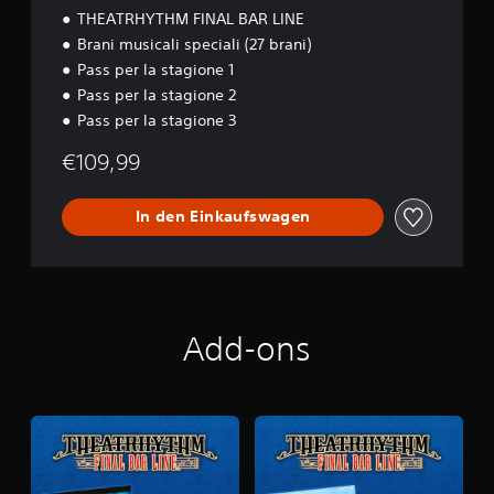
B
THEATRHYTHM FINAL BAR LINE
A
Brani musicali speciali (27 brani)
R
Pass per la stagione 1
L
I
Pass per la stagione 2
N
Pass per la stagione 3
E
P
€109,99
r
e
m
In den Einkaufswagen
i
u
m
D
i
g
Add-ons
i
t
a
l
D
e
l
u