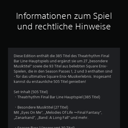
i
t
Informationen zum Spiel
t
und rechtliche Hinweise
l
i
c
Diese Edition enthält die 385 Titel des Theatrhythm Final
Bar Line-Hauptspiels und ergänzt sie um 27 „besondere
h
Musiktitel“ sowie die 93 Titel aus beliebten Square Enix-
Spielen, die in den Season Passes 1, 2 und 3 enthalten sind
e
- für das ultimative Square Enix-Musikerlebnis. Insgesamt
kannst du erstaunliche 505 Titel genießen!
B
Set-Inhalt (505 Titel)
e
・Theatrhythm Final Bar Line Hauptspiel (385 Titel)
w
・Besondere Musiktitel (27 Titel)
Mit „Eyes On Me“, „Melodies Of Life ～Final Fantasy“,
e
„Zanarkand“, „Band: A Long Fall“ und mehr.
・Season Pass 1 (insgesamt 30 Titel)