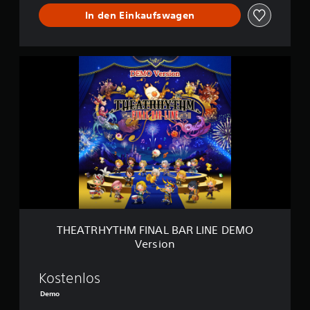
L
I
In den Einkaufswagen
N
E
T
H
E
A
T
R
H
Y
T
H
M
F
I
N
THEATRHYTHM FINAL BAR LINE DEMO
A
Version
L
B
A
Kostenlos
R
Demo
L