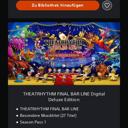
I
Zu Bibliothek hinzufügen
N
E
D
E
T
M
H
O
E
V
A
e
T
r
R
s
H
i
Y
o
T
n
H
M
F
I
N
THEATRHYTHM FINAL BAR LINE Digital
A
Deluxe Edition
L
B
THEATRHYTHM FINAL BAR LINE
A
Besondere Musiktitel (27 Titel)
R
Season Pass 1
L
I