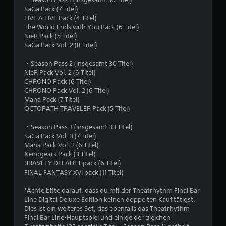
r
SaGa Pack (7 Titel)
t
LIVE A LIVE Pack (4 Titel)
The World Ends with You Pack (6 Titel)
u
NieR Pack (5 Titel)
SaGa Pack Vol. 2 (8 Titel)
n
・Season Pass 2 (insgesamt 30 Titel)
NieR Pack Vol. 2 (6 Titel)
g
CHRONO Pack (6 Titel)
CHRONO Pack Vol. 2 (6 Titel)
:
Mana Pack (7 Titel)
OCTOPATH TRAVELER Pack (5 Titel)
4
・Season Pass 3 (insgesamt 33 Titel)
.
SaGa Pack Vol. 3 (7 Titel)
Mana Pack Vol. 2 (6 Titel)
8
Xenogears Pack (3 Titel)
BRAVELY DEFAULT pack (6 Titel)
v
FINAL FANTASY XVI pack (11 Titel)
o
*Achte bitte darauf, dass du mit der Theatrhythm Final Bar
Line Digital Deluxe Edition keinen doppelten Kauf tätigst.
n
Dies ist ein weiteres Set, das ebenfalls das Theatrhythm
Final Bar Line-Hauptspiel und einige der gleichen