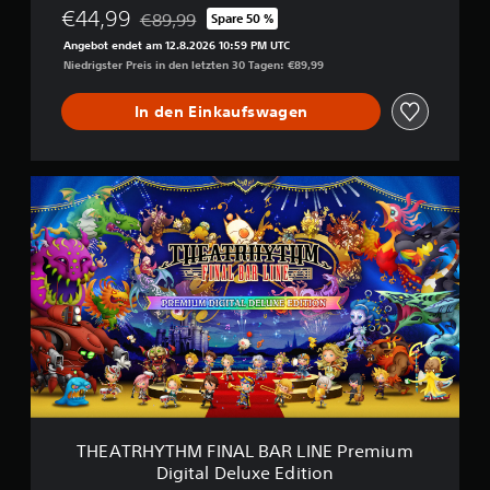
€44,99
N
€89,99
Spare 50 %
Preisnachlass gegenüber dem Originalpreis von
E
Angebot endet am 12.8.2026 10:59 PM UTC
D
Niedrigster Preis in den letzten 30 Tagen: €89,99
i
g
In den Einkaufswagen
i
t
a
l
T
D
H
e
E
l
A
u
T
x
R
e
H
E
Y
d
T
i
H
t
M
i
F
o
I
n
N
THEATRHYTHM FINAL BAR LINE Premium
A
Digital Deluxe Edition
L