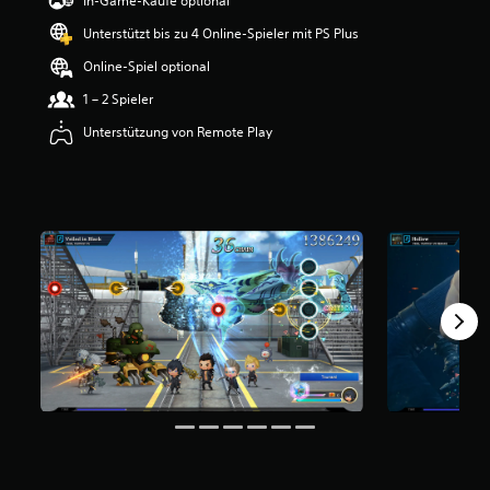
In-Game-Käufe optional
w
Unterstützt bis zu 4 Online-Spieler mit PS Plus
e
r
Online-Spiel optional
t
u
1 – 2 Spieler
n
Unterstützung von Remote Play
g
:
4
.
8
v
o
n
5
S
t
e
r
n
e
n
a