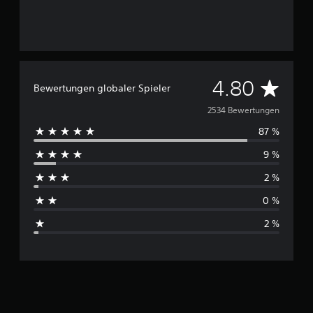
D
4.80
Bewertungen globaler Spieler
u
2534 Bewertungen
87 %
r
9 %
c
2 %
h
0 %
s
2 %
c
h
n