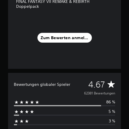
FINAL FANTASY VII REMAKE & REBIRTH
Doppelpack
Zum Bewerten anmelden
D
4.67
Bewertungen globaler Spieler
u
62381 Bewertungen
86 %
r
5 %
c
3 %
h