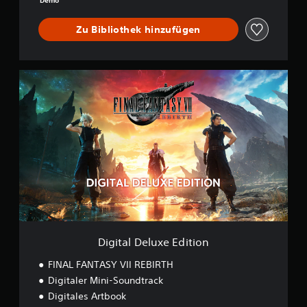
Demo
I
R
Zu Bibliothek hinzufügen
T
H
D
E
D
M
i
O
g
i
t
a
l
D
e
l
u
x
e
E
Digital Deluxe Edition
d
i
FINAL FANTASY VII REBIRTH
t
Digitaler Mini-Soundtrack
i
Digitales Artbook
o