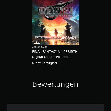
PS5
ADD-ON-PAKET
FINAL FANTASY VII REBIRTH
Digital Deluxe Edition
Upgrade
Nicht verfügbar
Bewertungen