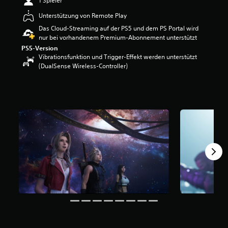
1 Spieler
w
Unterstützung von Remote Play
e
r
Das Cloud-Streaming auf der PS5 und dem PS Portal wird
t
nur bei vorhandenem Premium-Abonnement unterstützt
u
PS5-Version
n
Vibrationsfunktion und Trigger-Effekt werden unterstützt
g
(DualSense Wireless-Controller)
:
4
.
6
7
v
o
n
5
S
t
e
r
n
e
n