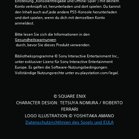
Einstellung „Konsolenfreigabe und Offline-Spiel“) mit deinem 
e
Konto verknüpft ist, herunterladen und dort spielen. Du kannst 
den Inhalt auch auf jede andere PS5-Konsole herunterladen 
w
und dort spielen, wenn du dich mit demselben Konto 
anmeldest.
e
Bitte lesen Sie sich die Informationen in den 
r
Gesundheitswarnungen
 durch, bevor Sie dieses Produkt verwenden.
t
Bibliotheksprogramme © Sony Interactive Entertainment Inc., 
u
unter exklusiver Lizenz für Sony Interactive Entertainment 
Europe. Es gelten die Software-Nutzungsbedingungen. 
n
Vollständige Nutzungsrechte unter eu.playstation.com/legal.
g
e
© SQUARE ENIX
CHARACTER DESIGN: TETSUYA NOMURA / ROBERTO
n
FERRARI
LOGO ILLUSTRATION:© YOSHITAKA AMANO
Datenschutzrichtlinien des Spiels und EULA