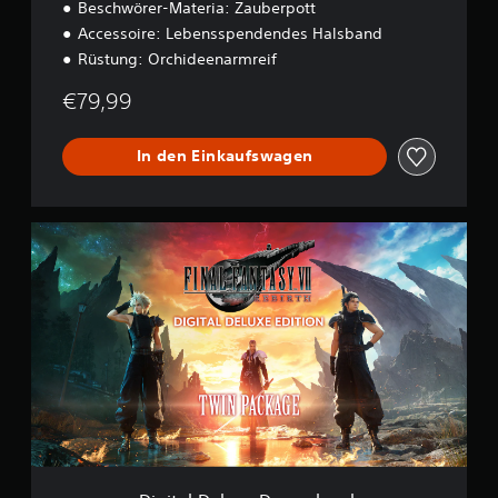
n
Beschwörer-Materia: Zauberpott
Accessoire: Lebensspendendes Halsband
Rüstung: Orchideenarmreif
€79,99
In den Einkaufswagen
D
i
g
i
t
a
l
D
e
l
u
x
e
D