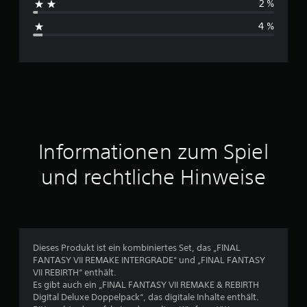
2 %
s
4 %
c
h
n
i
t
Informationen zum Spiel
t
und rechtliche Hinweise
l
i
c
Dieses Produkt ist ein kombiniertes Set, das „FINAL
FANTASY VII REMAKE INTERGRADE“ und „FINAL FANTASY
h
VII REBIRTH“ enthält.
Es gibt auch ein „FINAL FANTASY VII REMAKE & REBIRTH
e
Digital Deluxe Doppelpack“, das digitale Inhalte enthält.