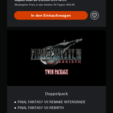
Angebot endet am 12.8.2026 10:59 PM UTC
Niedrigster Preis in den letzten 30 Tagen: €59,99
In den Einkaufswagen
D
o
p
p
e
l
p
a
c
k
Doppelpack
FINAL FANTASY VII REMAKE INTERGRADE
FINAL FANTASY VII REBIRTH