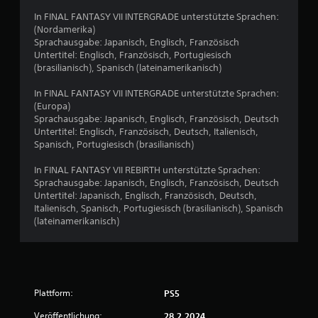
6
In FINAL FANTASY VII INTERGRADE unterstützte Sprachen:
(Nordamerika)
7
Sprachausgabe: Japanisch, Englisch, Französisch
Untertitel: Englisch, Französisch, Portugiesisch
v
(brasilianisch), Spanisch (lateinamerikanisch)
o
In FINAL FANTASY VII INTERGRADE unterstützte Sprachen:
(Europa)
n
Sprachausgabe: Japanisch, Englisch, Französisch, Deutsch
Untertitel: Englisch, Französisch, Deutsch, Italienisch,
5
Spanisch, Portugiesisch (brasilianisch)
In FINAL FANTASY VII REBIRTH unterstützte Sprachen:
Sprachausgabe: Japanisch, Englisch, Französisch, Deutsch
S
Untertitel: Japanisch, Englisch, Französisch, Deutsch,
Italienisch, Spanisch, Portugiesisch (brasilianisch), Spanisch
t
(lateinamerikanisch)
e
r
Plattform:
PS5
n
Veröffentlichung:
28.2.2024