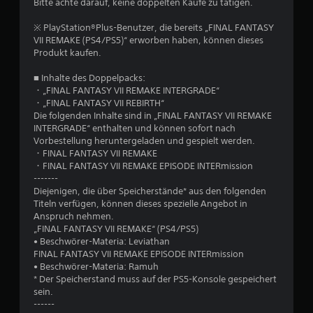
Bitte achte darauf, keine doppelten Käufe zu tätigen.
B
※ PlayStation®Plus-Benutzer, die bereits „FINAL FANTASY
e
VII REMAKE (PS4/PS5)“ erworben haben, können dieses
Produkt kaufen.
w
■ Inhalte des Doppelpacks:
e
・„FINAL FANTASY VII REMAKE INTERGRADE“
・„FINAL FANTASY VII REBIRTH“
r
Die folgenden Inhalte sind in „FINAL FANTASY VII REMAKE
INTERGRADE“ enthalten und können sofort nach
t
Vorbestellung heruntergeladen und gespielt werden.
・FINAL FANTASY VII REMAKE
u
・FINAL FANTASY VII REMAKE EPISODE INTERmission
-------
Diejenigen, die über Speicherstände* aus den folgenden
n
Titeln verfügen, können dieses spezielle Angebot in
Anspruch nehmen.
g
„FINAL FANTASY VII REMAKE“ (PS4/PS5)
• Beschwörer-Materia: Leviathan
:
FINAL FANTASY VII REMAKE EPISODE INTERmission
• Beschwörer-Materia: Ramuh
4
* Der Speicherstand muss auf der PS5-Konsole gespeichert
sein.
.
------