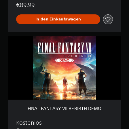
€89,99
In den Einkaufswagen
F
I
N
A
L
F
A
N
T
A
S
Y
V
I
FINAL FANTASY VII REBIRTH DEMO
I
R
E
Kostenlos
B