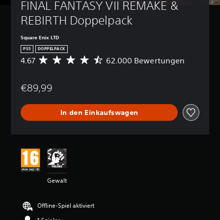
FINAL FANTASY VII REMAKE & 
REBIRTH Doppelpack
Square Enix LTD
PS5
DOPPELPACK
4.67
62.000 Bewertungen
D
u
r
€89,99
c
h
s
In den Einkaufswagen
c
h
n
i
t
t
l
i
Gewalt
c
h
e
Offline-Spiel aktiviert
B
e