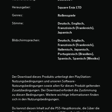
e
Herausgeber:
Square Enix LTD
n
Genres:
Rollenspiele
a
Stimme:
Deutsch, Englisch,
Französisch (Frankreich),
u
Japanisch
s
Bildschirmsprachen:
Deutsch, Englisch,
Französisch (Frankreich),
6
Italienisch, Japanisch,
Portugiesisch (Brasilien),
2
Spanisch, Spanisch (Mexiko)
3
8
Der Download dieses Produkts unterliegt den PlayStation-
Nutzungsbedingungen und unseren Software-
1
Nutzungsbedingungen sowie allen für dieses Produkt geltenden 
Zusatzbedingungen. Der Download erfordert die Zustimmung 
zu diesen Bedingungen. Weitere wichtige Informationen finden 
sich in den Nutzungsbedingungen.
B
Du kannst diesen Inhalt auf die PS5-Hauptkonsole, die (über die 