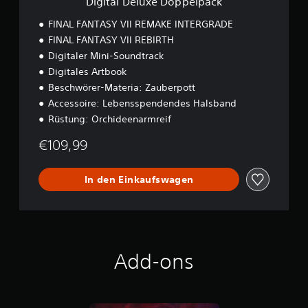
Digital Deluxe Doppelpack
o
p
FINAL FANTASY VII REMAKE INTERGRADE
p
FINAL FANTASY VII REBIRTH
e
Digitaler Mini-Soundtrack
l
p
Digitales Artbook
a
Beschwörer-Materia: Zauberpott
c
Accessoire: Lebensspendendes Halsband
k
Rüstung: Orchideenarmreif
€109,99
In den Einkaufswagen
Add-ons