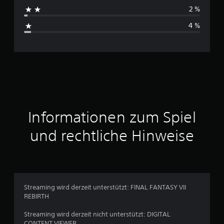
h
2 %
s
4 %
c
h
n
i
t
Informationen zum Spiel
t
und rechtliche Hinweise
l
i
c
Streaming wird derzeit unterstützt: FINAL FANTASY VII
REBIRTH
h
Streaming wird derzeit nicht unterstützt: DIGITAL
e
CONTENT VIEWER