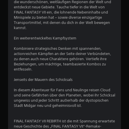
die wunderschönen, weitläufigen Regionen der Welt und
e
entdeckst neue Gebiete. Tauche tiefer in die Welt von
FINAL FANTASY VII ein, die lohnende Nebeninhalte und
n
Minispiele zu bieten hat – sowie diverse einzigartige
Transportmittel, mit denen du dich in der Welt bewegen
a
kannst.
u
Ein weiterentwickeltes Kampfsystem
s
Kombiniere strategisches Denken mit spannenden,
actionreichen Kämpfen an der Seite deiner Verbündeten,
zu denen auch neue Charaktere gehören. Vertiefe ihre
6
Beziehungen, um mächtige, teambasierte Kombos zu
entfesseln.
2
Jenseits der Mauern des Schicksals
3
In diesem Abenteuer für Fans und Neulinge reisen Cloud
1
und seine Gefährten über den Planeten, wobei ihr Schicksal
ungewiss und jeder Schritt außerhalb der dystopischen
0
Stadt Midgar neu und geheimnisvoll ist.
FINAL FANTASY VII REBIRTH ist die mit Spannung erwartete
B
neue Geschichte des „FINAL FANTASY VII“-Remake-