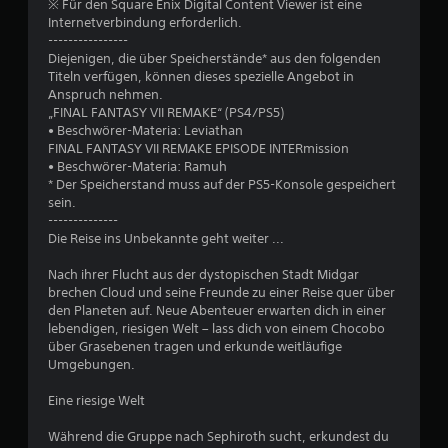
※ Für den Square Enix Digital Content Viewer ist eine
Internetverbindung erforderlich.
6
----------------
Diejenigen, die über Speicherstände* aus den folgenden
7
Titeln verfügen, können dieses spezielle Angebot in
Anspruch nehmen.
v
„FINAL FANTASY VII REMAKE“ (PS4/PS5)
• Beschwörer-Materia: Leviathan
o
FINAL FANTASY VII REMAKE EPISODE INTERmission
• Beschwörer-Materia: Ramuh
n
* Der Speicherstand muss auf der PS5-Konsole gespeichert
sein.
5
--------------
Die Reise ins Unbekannte geht weiter ...
Nach ihrer Flucht aus der dystopischen Stadt Midgar
S
brechen Cloud und seine Freunde zu einer Reise quer über
den Planeten auf. Neue Abenteuer erwarten dich in einer
t
lebendigen, riesigen Welt – lass dich von einem Chocobo
über Grasebenen tragen und erkunde weitläufige
e
Umgebungen.
r
Eine riesige Welt
n
Während die Gruppe nach Sephiroth sucht, erkundest du