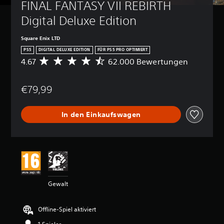
FINAL FANTASY VII REBIRTH 
Digital Deluxe Edition
Square Enix LTD
PS5
DIGITAL DELUXE EDITION
FÜR PS5 PRO OPTIMIERT
4.67
62.000 Bewertungen
D
u
r
€79,99
c
h
s
In den Einkaufswagen
c
h
n
i
t
t
l
i
Gewalt
c
h
e
Offline-Spiel aktiviert
B
e