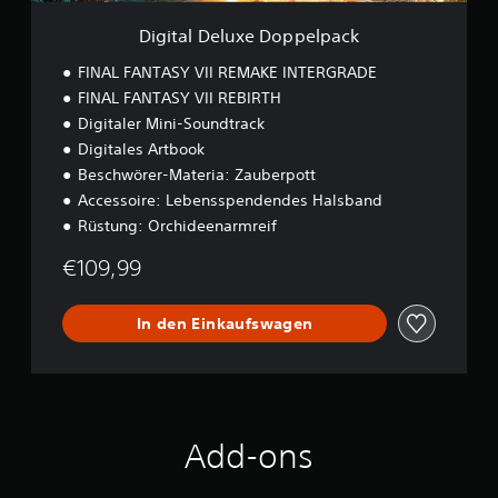
e
D
Digital Deluxe Doppelpack
o
p
FINAL FANTASY VII REMAKE INTERGRADE
p
FINAL FANTASY VII REBIRTH
e
Digitaler Mini-Soundtrack
l
p
Digitales Artbook
a
Beschwörer-Materia: Zauberpott
c
Accessoire: Lebensspendendes Halsband
k
Rüstung: Orchideenarmreif
€109,99
In den Einkaufswagen
Add-ons