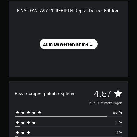
FINAL FANTASY VII REBIRTH Digital Deluxe Edition
Zum Bewerten anmelden
D
4.67
Bewertungen globaler Spieler
u
62310 Bewertungen
86 %
r
5 %
c
3 %