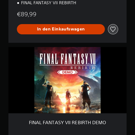
FINAL FANTASY VII REBIRTH
€89,99
In den Einkaufswagen
F
I
N
A
L
F
A
N
T
A
S
Y
V
I
FINAL FANTASY VII REBIRTH DEMO
I
R