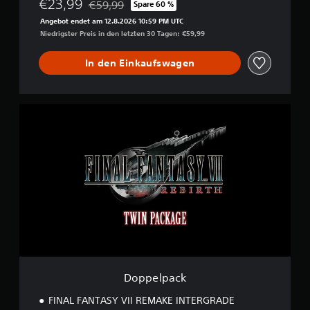
€23,99
€59,99
Spare 60 %
Preisnachlass gegenüber dem Originalpreis von
Angebot endet am 12.8.2026 10:59 PM UTC
Niedrigster Preis in den letzten 30 Tagen: €59,99
In den Einkaufswagen
D
o
p
p
e
l
p
a
c
k
Doppelpack
FINAL FANTASY VII REMAKE INTERGRADE