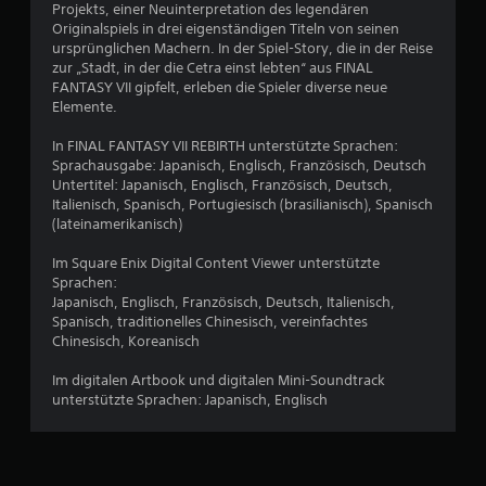
Projekts, einer Neuinterpretation des legendären
e
Originalspiels in drei eigenständigen Titeln von seinen
ursprünglichen Machern. In der Spiel-Story, die in der Reise
w
zur „Stadt, in der die Cetra einst lebten“ aus FINAL
FANTASY VII gipfelt, erleben die Spieler diverse neue
e
Elemente.
r
In FINAL FANTASY VII REBIRTH unterstützte Sprachen:
Sprachausgabe: Japanisch, Englisch, Französisch, Deutsch
t
Untertitel: Japanisch, Englisch, Französisch, Deutsch,
Italienisch, Spanisch, Portugiesisch (brasilianisch), Spanisch
u
(lateinamerikanisch)
n
Im Square Enix Digital Content Viewer unterstützte
Sprachen:
g
Japanisch, Englisch, Französisch, Deutsch, Italienisch,
Spanisch, traditionelles Chinesisch, vereinfachtes
e
Chinesisch, Koreanisch
n
Im digitalen Artbook und digitalen Mini-Soundtrack
unterstützte Sprachen: Japanisch, Englisch