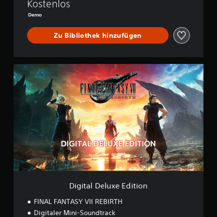
E
Kostenlos
B
Demo
I
R
Zu Bibliothek hinzufügen
T
H
D
E
D
M
i
O
g
i
t
a
l
D
e
l
u
x
e
E
Digital Deluxe Edition
d
i
FINAL FANTASY VII REBIRTH
t
Digitaler Mini-Soundtrack
i