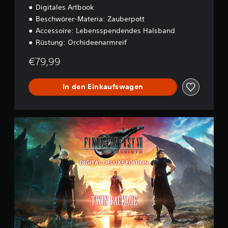
Digitales Artbook
o
n
Beschwörer-Materia: Zauberpott
Accessoire: Lebensspendendes Halsband
Rüstung: Orchideenarmreif
€79,99
In den Einkaufswagen
D
i
g
i
t
a
l
D
e
l
u
x