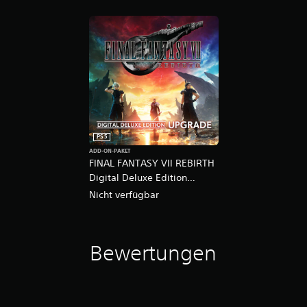
PS5
ADD-ON-PAKET
FINAL FANTASY VII REBIRTH
Digital Deluxe Edition
Upgrade
Nicht verfügbar
Bewertungen