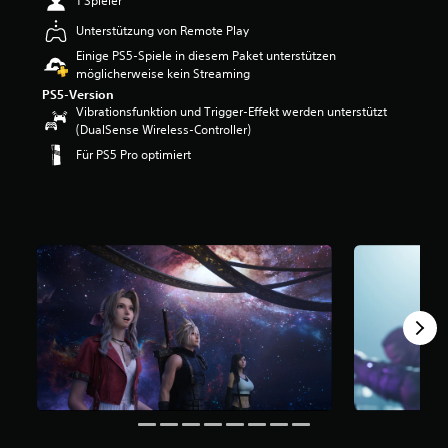
1 Spieler
w
Unterstützung von Remote Play
e
r
Einige PS5-Spiele in diesem Paket unterstützen
t
möglicherweise kein Streaming
u
PS5-Version
n
Vibrationsfunktion und Trigger-Effekt werden unterstützt
g
(DualSense Wireless-Controller)
:
Für PS5 Pro optimiert
4
.
6
7
v
o
n
5
S
t
e
r
n
e
n