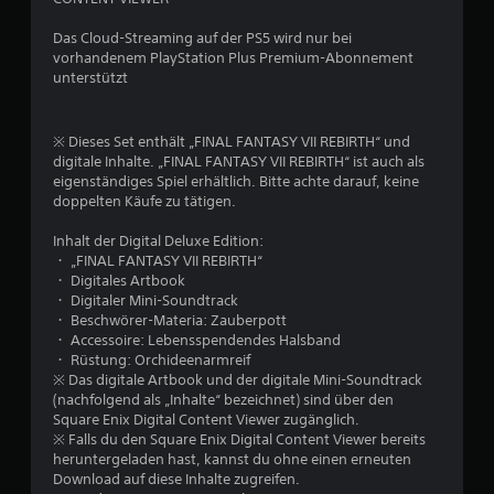
B
Das Cloud-Streaming auf der PS5 wird nur bei
vorhandenem PlayStation Plus Premium-Abonnement
e
unterstützt
w
※ Dieses Set enthält „FINAL FANTASY VII REBIRTH“ und
e
digitale Inhalte. „FINAL FANTASY VII REBIRTH“ ist auch als
eigenständiges Spiel erhältlich. Bitte achte darauf, keine
r
doppelten Käufe zu tätigen.
t
Inhalt der Digital Deluxe Edition:
・ „FINAL FANTASY VII REBIRTH“
u
・ Digitales Artbook
・ Digitaler Mini-Soundtrack
n
・ Beschwörer-Materia: Zauberpott
・ Accessoire: Lebensspendendes Halsband
g
・ Rüstung: Orchideenarmreif
※ Das digitale Artbook und der digitale Mini-Soundtrack
:
(nachfolgend als „Inhalte“ bezeichnet) sind über den
Square Enix Digital Content Viewer zugänglich.
4
※ Falls du den Square Enix Digital Content Viewer bereits
heruntergeladen hast, kannst du ohne einen erneuten
Download auf diese Inhalte zugreifen.
.