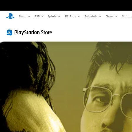
Shop
PS5
Spiele
PS Plus
Zubehör
News
Suppo