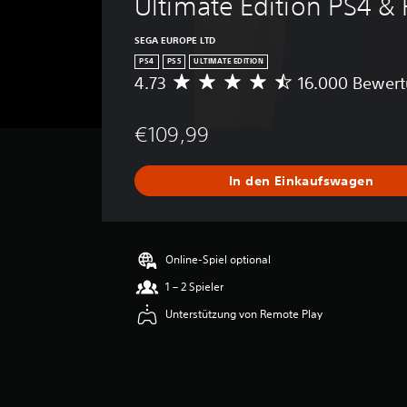
Ultimate Edition PS4 &
SEGA EUROPE LTD
PS4
PS5
ULTIMATE EDITION
4.73
16.000 Bewer
D
u
r
€109,99
c
h
s
In den Einkaufswagen
c
h
n
i
t
Online-Spiel optional
t
1 – 2 Spieler
l
i
Unterstützung von Remote Play
c
h
e
B
e