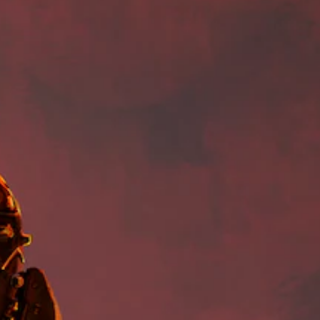
e
u
h
o
r
c
a
e
u
s
o
l
o
d
t
n
a
v
t
a
t
u
e
o
n
r
d
r
y
d
o
i
a
o
i
l
o
l
u
n
s
v
l
.
g
t
o
c
c
o
l
h
V
o
a
u
a
l
o
n
m
l
o
a
i
e
l
u
l
s
e
c
r
t
.
n
e
t
e
g
C
o
r
e
M
h
p
n
o
l
o
a
a
f
a
n
t
t
t
y
i
o
T
h
t
v
e
A
r
h
e
g