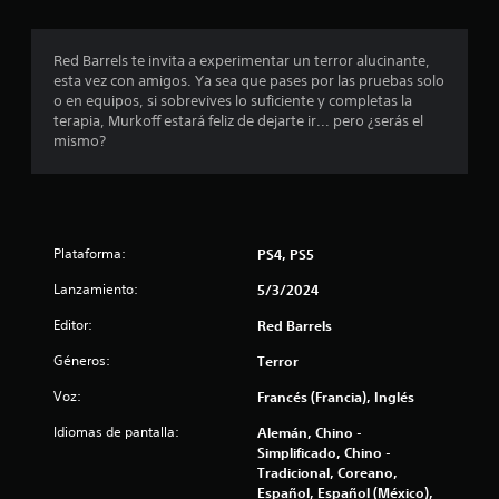
r
o
Red Barrels te invita a experimentar un terror alucinante,
esta vez con amigos. Ya sea que pases por las pruebas solo
m
o en equipos, si sobrevives lo suficiente y completas la
terapia, Murkoff estará feliz de dejarte ir... pero ¿serás el
e
mismo?
d
i
Plataforma:
PS4, PS5
o
Lanzamiento:
5/3/2024
:
Editor:
Red Barrels
4
Géneros:
Terror
.
Voz:
Francés (Francia), Inglés
4
Idiomas de pantalla:
Alemán, Chino -
Simplificado, Chino -
9
Tradicional, Coreano,
Español, Español (México),