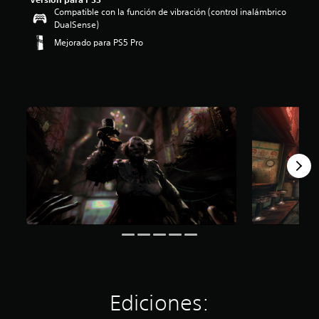
:
Compatible con la función de vibración (control inalámbrico
4
DualSense)
.
Mejorado para PS5 Pro
4
9
e
s
t
r
e
l
l
a
s
d
e
c
i
n
c
o
e
s
Ediciones:
t
r