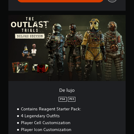
f
i
c
D
a
e
c
l
i
u
o
j
n
o
e
s
De lujo
PS4
PS5
Contains Reagent Starter Pack:
4 Legendary Outfits
Player Cell Customization
Player Icon Customization