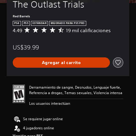
The Outlast Trials
Red Barrels
PS4
PS5
ESTÁNDAR
MEJORADO PARA PS5 PRO
4.49
19 mil calificaciones
C
a
l
US$39.99
i
f
i
Agregar al carrito
c
a
c
i
ó
Derramamiento de sangre, Desnudos, Lenguaje fuerte,
n
Referencia a drogas, Temas sexuales, Violencia intensa
p
r
Los usuarios interactúan
o
m
e
Se requiere jugar online
d
4 jugadores online
i
o
Versión para PS5