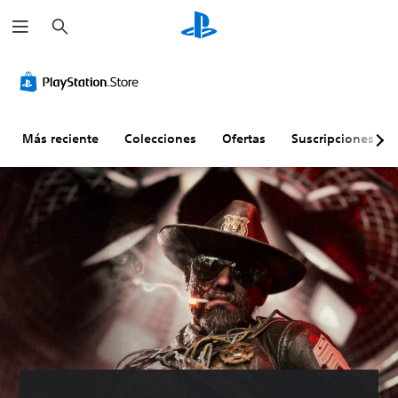
B
u
s
c
a
r
Más reciente
Colecciones
Ofertas
Suscripciones