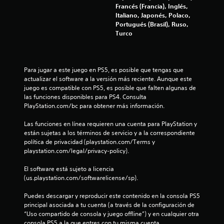
e
Francés (Francia), Inglés,
Italiano, Japonés, Polaco,
s
Portugués (Brasil), Ruso,
Turco
t
r
Para jugar a este juego en PS5, es posible que tengas que 
e
actualizar el software a la versión más reciente. Aunque este 
juego es compatible con PS5, es posible que falten algunas de 
l
las funciones disponibles para PS4. Consulta 
PlayStation.com/bc para obtener más información.
l
Las funciones en línea requieren una cuenta para PlayStation y 
a
están sujetas a los términos de servicio y a la correspondiente 
política de privacidad (playstation.com/Terms y 
s
playstation.com/legal/privacy-policy).
d
El software está sujeto a licencia 
(us.playstation.com/softwarelicense/sp).
e
Puedes descargar y reproducir este contenido en la consola PS5 
principal asociada a tu cuenta (a través de la configuración de 
c
“Uso compartido de consola y juego offline”) y en cualquier otra 
consola PS5 a la que entres con tu misma cuenta.