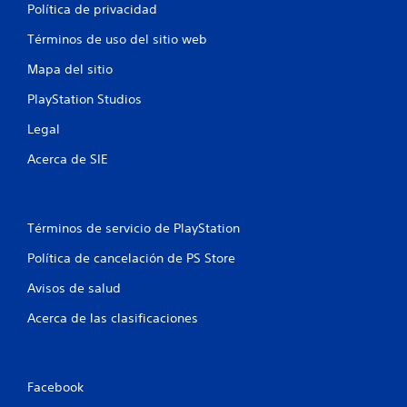
s
Política de privacidad
e
Términos de uso del sitio web
n
Mapa del sitio
u
PlayStation Studios
Legal
n
Acerca de SIE
t
o
Términos de servicio de PlayStation
t
Política de cancelación de PS Store
a
Avisos de salud
l
Acerca de las clasificaciones
d
e
Facebook