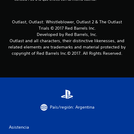
i
n
Outlast, Outlast: Whistleblower, Outlast 2 & The Outlast
c
Trials © 2017 Red Barrels Inc.
o
Developed by Red Barrels, Inc.
Outlast and all characters, their distinctive likenesses, and
e
related elements are trademarks and material protected by
copyright of Red Barrels Inc.© 2017. All Rights Reserved.
s
t
r
e
l
País/región: Argentina
l
a
Asistencia