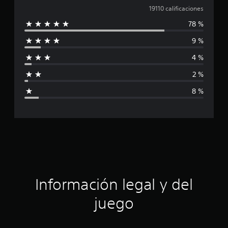
a
19110 calificaciones
78 %
l
9 %
i
4 %
f
2 %
i
8 %
c
a
c
i
ó
Información legal y del
n
juego
p