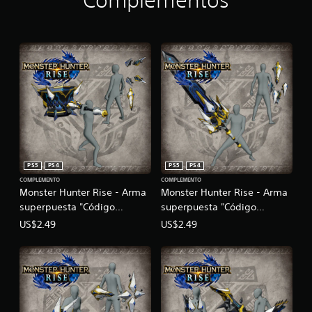
Complementos
PS5
PS4
PS5
PS4
COMPLEMENTO
COMPLEMENTO
Monster Hunter Rise - Arma
Monster Hunter Rise - Arma
superpuesta "Código
superpuesta "Código
perdido: Alos" (Cornamusa)
perdido: Asca" (gran
US$2.49
US$2.49
espada)