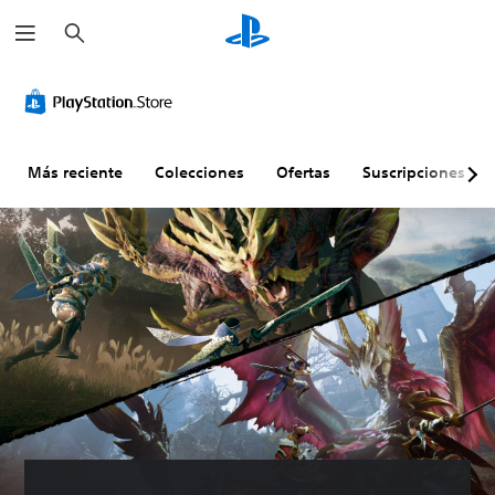
B
u
s
c
a
r
Más reciente
Colecciones
Ofertas
Suscripciones