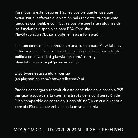
s
t
Para jugar a este juego en PS5, es posible que tengas que 
actualizar el software a la versión más reciente. Aunque este 
r
juego es compatible con PS5, es posible que falten algunas de 
las funciones disponibles para PS4. Consulta 
e
PlayStation.com/bc para obtener más información.
l
Las funciones en línea requieren una cuenta para PlayStation y 
están sujetas a los términos de servicio y a la correspondiente 
l
política de privacidad (playstation.com/Terms y 
playstation.com/legal/privacy-policy).
a
El software está sujeto a licencia 
s
(us.playstation.com/softwarelicense/sp).
e
Puedes descargar y reproducir este contenido en la consola PS5 
principal asociada a tu cuenta (a través de la configuración de 
n
“Uso compartido de consola y juego offline”) y en cualquier otra 
consola PS5 a la que entres con tu misma cuenta.
u
n
©CAPCOM CO., LTD. 2021, 2023 ALL RIGHTS RESERVED.
t