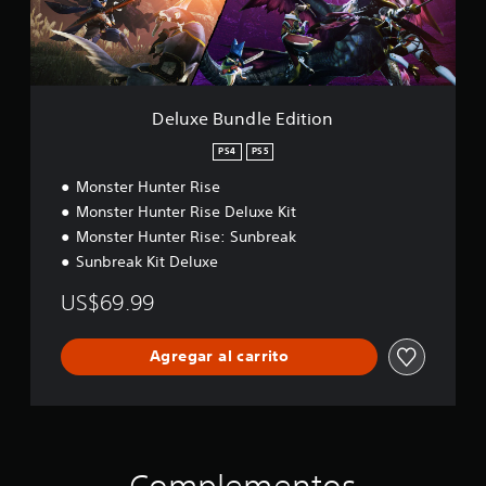
n
d
l
e
E
d
Deluxe Bundle Edition
i
t
PS4
PS5
i
Monster Hunter Rise
o
n
Monster Hunter Rise Deluxe Kit
Monster Hunter Rise: Sunbreak
Sunbreak Kit Deluxe
US$69.99
Agregar al carrito