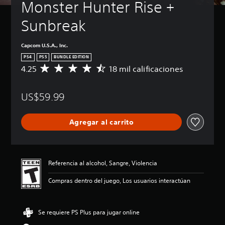
Monster Hunter Rise + 
Sunbreak
Capcom U.S.A., Inc.
PS4
PS5
BUNDLE EDITION
4.25
18 mil calificaciones
C
a
l
US$59.99
i
f
i
Agregar al carrito
c
a
c
i
ó
Referencia al alcohol, Sangre, Violencia
n
p
Compras dentro del juego, Los usuarios interactúan
r
o
m
Se requiere PS Plus para jugar online
e
d