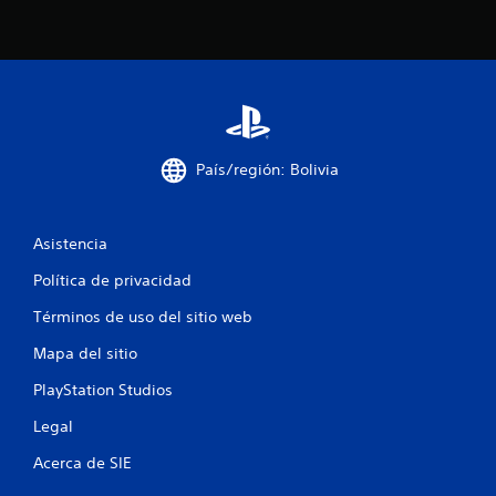
o
t
a
l
País/región: Bolivia
d
e
Asistencia
1
Política de privacidad
8
Términos de uso del sitio web
Mapa del sitio
8
PlayStation Studios
4
Legal
9
Acerca de SIE
c