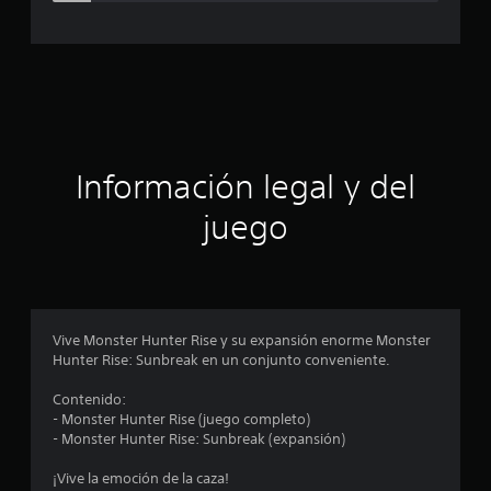
c
a
c
i
ó
Información legal y del
n
juego
p
r
o
Vive Monster Hunter Rise y su expansión enorme Monster
Hunter Rise: Sunbreak en un conjunto conveniente.
m
Contenido:
e
- Monster Hunter Rise (juego completo)
- Monster Hunter Rise: Sunbreak (expansión)
d
¡Vive la emoción de la caza!