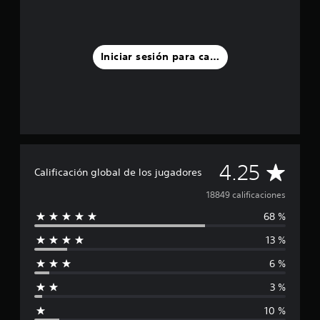
Iniciar sesión para calificar
C
4.25
Calificación global de los jugadores
a
18849 calificaciones
68 %
l
13 %
i
6 %
f
3 %
i
10 %