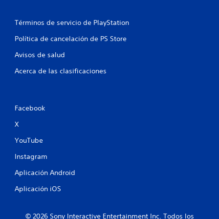
a
Términos de servicio de PlayStation
l
Política de cancelación de PS Store
i
Avisos de salud
f
Acerca de las clasificaciones
i
c
Facebook
a
X
c
YouTube
i
Instagram
Aplicación Android
o
Aplicación iOS
n
e
© 2026 Sony Interactive Entertainment Inc. Todos los