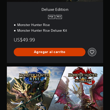
n
Deluxe Edition
PS4
PS5
Monster Hunter Rise
Monster Hunter Rise Deluxe Kit
US$49.99
Agregar al carrito
B
u
n
d
l
e
E
d
i
t