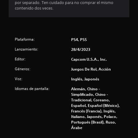
l
por separado. Ten cuidado para no comprar el mismo
contenido dos veces.
l
a
s
Plataforma:
PS4, PS5
d
Lanzamiento:
28/4/2023
e
Editor:
Capcom U.S.A., Inc.
c
Géneros:
Juegos De Rol, Acción
Voz:
i
Inglés, Japonés
Idiomas de pantalla:
Alemán, Chino -
n
Simplificado, Chino -
Tradicional, Coreano,
c
Español, Español (México),
Francés (Francia), Inglés,
o
Italiano, Japonés, Polaco,
Portugués (Brasil), Ruso,
e
Árabe