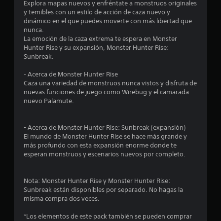
i
Explora mapas nuevos y enfréntate a monstruos originales
y temibles con un estilo de acción de caza nuevo y
o
dinámico en el que puedes moverte con más libertad que
nunca.
:
La emoción de la caza extrema te espera en Monster
Hunter Rise y su expansión, Monster Hunter Rise:
4
Sunbreak.
.
- Acerca de Monster Hunter Rise
Caza una variedad de monstruos nunca vistos y disfruta de
2
nuevas funciones de juego como Wirebug y el camarada
nuevo Palamute.
5
- Acerca de Monster Hunter Rise: Sunbreak (expansión)
e
El mundo de Monster Hunter Rise se hace más grande y
más profundo con esta expansión enorme donde te
s
esperan monstruos y escenarios nuevos por completo.
t
Nota: Monster Hunter Rise y Monster Hunter Rise:
r
Sunbreak están disponibles por separado. No hagas la
misma compra dos veces.
e
*Los elementos de este pack también se pueden comprar