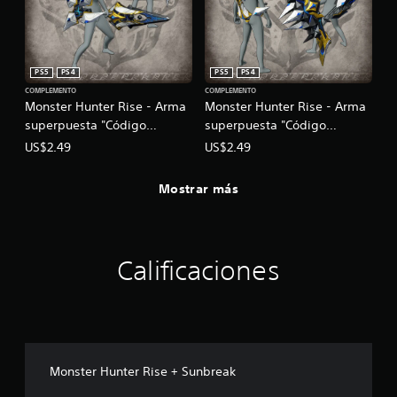
PS5
PS4
PS5
PS4
COMPLEMENTO
COMPLEMENTO
Monster Hunter Rise - Arma
Monster Hunter Rise - Arma
superpuesta "Código
superpuesta "Código
perdido: Carnhan" (Espada y
perdido: Iru" (Arco)
US$2.49
US$2.49
Escudo)
Mostrar más
Calificaciones
Monster Hunter Rise + Sunbreak