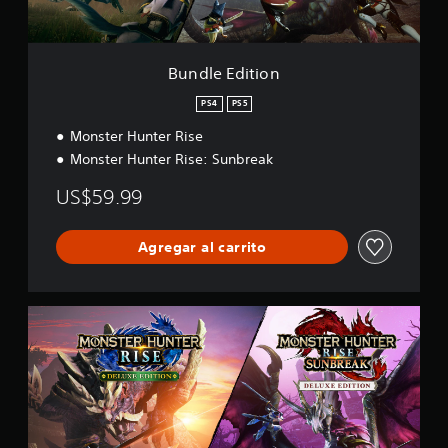
i
o
n
Bundle Edition
PS4
PS5
Monster Hunter Rise
Monster Hunter Rise: Sunbreak
US$59.99
Agregar al carrito
D
e
l
u
x
e
B
u