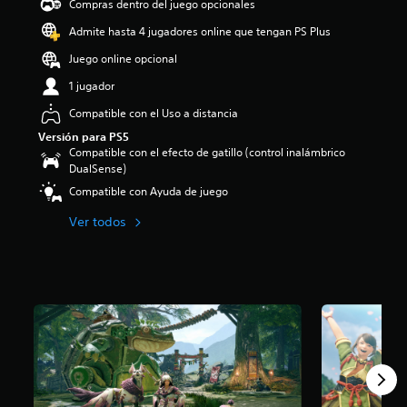
Compras dentro del juego opcionales
i
o
Admite hasta 4 jugadores online que tengan PS Plus
:
Juego online opcional
4
.
1 jugador
2
5
Compatible con el Uso a distancia
e
Versión para PS5
s
Compatible con el efecto de gatillo (control inalámbrico
t
DualSense)
r
Compatible con Ayuda de juego
e
l
Ver todos
l
a
s
d
e
c
i
n
c
o
e
s