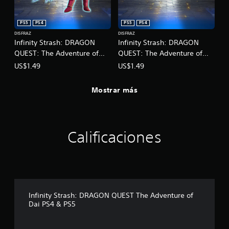
d
i
u
c
r
PS5
PS4
PS5
PS4
a
a
DISFRAZ
DISFRAZ
)
n
Infinity Strash: DRAGON
Infinity Strash: DRAGON
t
S
QUEST: The Adventure of
QUEST: The Adventure of
e
e
Dai: Atuendo de guerrero
Dai: Atuendo de Héroe
US$1.49
US$1.49
e
o
legendario
legendario
l
f
g
r
Mostrar más
a
e
m
c
e
e
p
n
Calificaciones
l
a
a
l
y
g
o
u
l
n
a
a
e
s
Infinity Strash: DRAGON QUEST The Adventure of
x
o
Dai PS4 & PS5
p
p
e
c
r
i