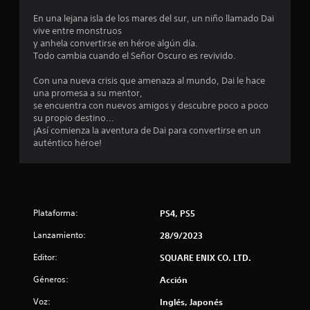
p
s
r
a
En una lejana isla de los mares del sur, un niño llamado Dai
v
r
vive entre monstruos
o
e
a
y anhela convertirse en héroe algún día.
l
i
Todo cambia cuando el Señor Oscuro es revivido.
v
l
n
e
v
Con una nueva crisis que amenaza al mundo, Dai le hace
r
l
e
una promesa a su mentor,
a
r
se encuentra con nuevos amigos y descubre poco a poco
l
a
t
su propio destino...
j
i
¡Así comienza la aventura de Dai para convertirse en un
u
s
r
auténtico héroe!
e
l
g
e
o
o
s
e
n
j
x
o
a
u
Plataforma:
PS4, PS5
y
c
s
t
Lanzamiento:
28/9/2023
n
t
a
i
m
Editor:
SQUARE ENIX CO. LTD.
t
c
e
k
Géneros:
Acción
n
o
s
t
.
Voz:
Inglés, Japonés
e