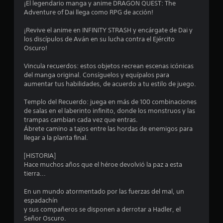
¡El legendario manga y anime DRAGON QUEST: The
u
a
S
Adventure of Dai llega como RPG de acción!
a
e
r
s
o
¡Revive el anime en INFINITY STRASH y encárgate de Dai y
d
f
los discípulos de Aván en su lucha contra el Ejército
a
d
r
Oscuro!
d
e
o
e
c
Vincula recuerdos: estos objetos recrean escenas icónicas
m
e
del manga original. Consíguelos y equípalos para
a
c
n
aumentar tus habilidades, de acuerdo a tu estilo de juego.
n
a
u
i
l
Templo del Recuerdo: juega en más de 100 combinaciones
a
g
de salas en el laberinto infinito, donde los monstruos y las
l
u
n
trampas cambian cada vez que entras.
p
n
Ábrete camino a tajos entre las hordas de enemigos para
a
a
c
llegar a la planta final.
r
s
a
o
o
[HISTORIA]
q
p
Hace muchos años que el héroe devolvió la paz a esta
u
c
e
tierra...
e
i
p
o
s
En un mundo atormentado por las fuerzas del mal, un
u
n
espadachín
e
e
y sus compañeros se disponen a derrotar a Hadler, el
t
d
s
Señor Oscuro.
a