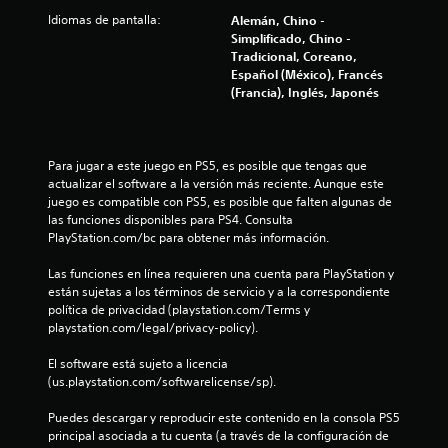
t
d
Idiomas de pantalla:
Alemán, Chino -
o
S
Simplificado, Chino -
a
n
e
Tradicional, Coreano,
d
p
Español (México), Francés
l
e
(Francia), Inglés, Japonés
u
l
e
d
o
d
d
e
e
e
Para jugar a este juego en PS5, es posible que tengas que 
j
j
actualizar el software a la versión más reciente. Aunque este 
1
a
u
juego es compatible con PS5, es posible que falten algunas de 
s
g
las funciones disponibles para PS4. Consulta 
t
3
a
PlayStation.com/bc para obtener más información.
e
r
.
8
Las funciones en línea requieren una cuenta para PlayStation y 
s
están sujetas a los términos de servicio y a la correspondiente 
i
7
política de privacidad (playstation.com/Terms y 
n
playstation.com/legal/privacy-policy).
c
c
o
El software está sujeto a licencia 
n
a
(us.playstation.com/softwarelicense/sp).
t
l
r
Puedes descargar y reproducir este contenido en la consola PS5 
o
principal asociada a tu cuenta (a través de la configuración de 