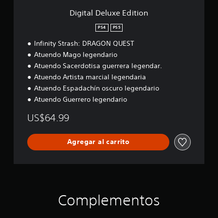
s
u
E
i
Digital Deluxe Edition
s
d
g
a
i
n
PS4
PS5
t
d
a
Infinity Strash: DRAGON QUEST
i
e
c
o
Atuendo Mago legendario
i
l
n
ó
j
Atuendo Sacerdotisa guerrera legendar.
n
u
Atuendo Artista marcial legendaria
.
e
Atuendo Espadachín oscuro legendario
g
Atuendo Guerrero legendario
S
o
e
US$64.99
P
n
u
s
e
Agregar al carrito
d
i
e
b
s
i
p
l
a
i
u
d
s
Complementos
a
a
d
r