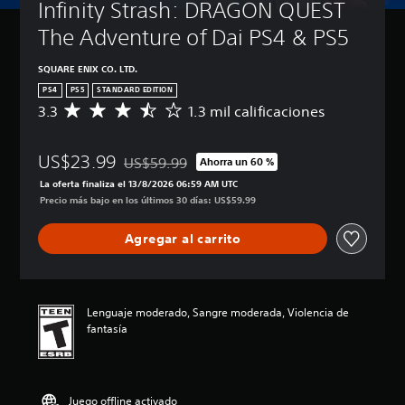
Infinity Strash: DRAGON QUEST 
o
b
e
d
l
á
The Adventure of Dai PS4 & PS5
e
(
s
s
b
i
SQUARE ENIX CO. LTD.
r
á
c
e
PS4
PS5
STANDARD EDITION
s
a
d
3.3
1.3 mil calificaciones
C
i
)
u
a
c
c
P
l
a
i
u
US$23.99
i
US$59.99
Ahorra un 60 %
Rebajado del precio original de US$59.99
)
r
e
f
La oferta finaliza el 13/8/2026 06:59 AM UTC
y
d
P
i
Precio más bajo en los últimos 30 días: US$59.99
s
e
u
c
i
s
e
a
l
r
Agregar al carrito
d
c
e
e
e
i
n
d
s
ó
c
u
c
n
i
c
a
p
Lenguaje moderado, Sangre moderada, Violencia de
a
i
m
r
fantasía
r
r
b
o
l
e
i
m
o
l
a
e
s
d
r
d
v
e
Juego offline activado
l
i