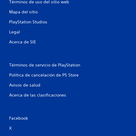
Términos de uso del sitio web
g
a
Mapa del sitio
r
s
PlayStation Studios
i
n
Legal
n
e
Acerca de SIE
c
e
s
i
Términos de servicio de PlayStation
d
a
Política de cancelación de PS Store
d
d
Avisos de salud
e
Acerca de las clasificaciones
u
s
a
r
l
Facebook
o
s
X
c