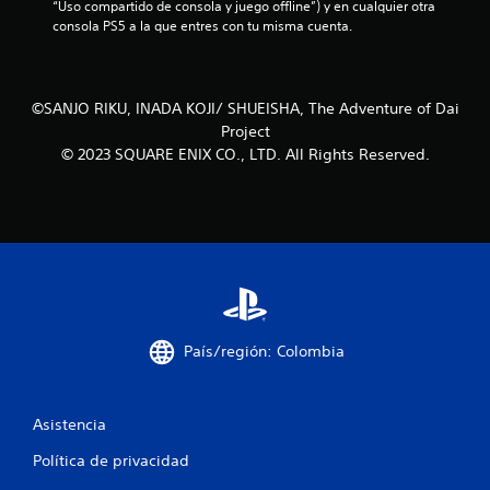
i
“Uso compartido de consola y juego offline”) y en cualquier otra 
l
consola PS5 a la que entres con tu misma cuenta.
e
f
s
d
i
e
©SANJO RIKU, INADA KOJI/ SHUEISHA, The Adventure of Dai
m
c
Project
o
© 2023 SQUARE ENIX CO., LTD. All Rights Reserved.
v
a
i
m
c
i
i
e
n
o
t
o
n
P
País/región: Colombia
u
e
e
d
s
e
Asistencia
s
j
Política de privacidad
u