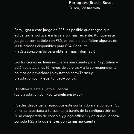
Portugués (Brasil), Ruso,
s
Turco, Vietnamita
e
n
Para jugar a este juego en PS5, es posible que tengas que 
actualizar el software a la versión más reciente. Aunque este 
u
juego es compatible con PS5, es posible que falten algunas de 
las funciones disponibles para PS4. Consulta 
PlayStation.com/bc para obtener más información.
n
Las funciones en línea requieren una cuenta para PlayStation y 
t
están sujetas a los términos de servicio y a la correspondiente 
política de privacidad (playstation.com/Terms y 
o
playstation.com/legal/privacy-policy).
t
El software está sujeto a licencia 
(us.playstation.com/softwarelicense/sp).
a
Puedes descargar y reproducir este contenido en la consola PS5 
l
principal asociada a tu cuenta (a través de la configuración de 
“Uso compartido de consola y juego offline”) y en cualquier otra 
d
consola PS5 a la que entres con tu misma cuenta.
e