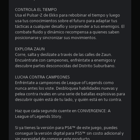
3
CONTROLA EL TIEMPO
e
Usa el Pulsar-Z de Ekko para rebobinar el tiempo y luego
usa tus conocimientos sobre el futuro para adaptar tus
s
tácticas a cualquier desafío y sorprender a tus enemigos. El
combate fluido y dinámico recompensa a quienes saben
t
posicionarse y sincronizar sus movimientos.
r
EXPLORA ZAUN
Corre, salta y deslízate a través de las calles de Zaun.
e
Encuéntrate con campeones, enfréntate a enemigos y
descubre partes desconocidas del Distrito Suburbano.
l
LUCHA CONTRA CAMPEONES
l
Enfréntate a campeones de League of Legends como
nunca antes los viste. Desbloquea habilidades nuevas y
a
pelea contra rivales en una serie de batallas explosivas para
descubrir quién está de tu lado, y quién está en tu contra.
s
Haz que cada segundo cuente en CONVERGENCE: A
d
League of Legends Story.
e
Si ya tienes la versión para PS4™ de este juego, puedes
conseguir la versión digital para PS5™ sin costo adicional y
c
sin necesidad de comprar este producto.