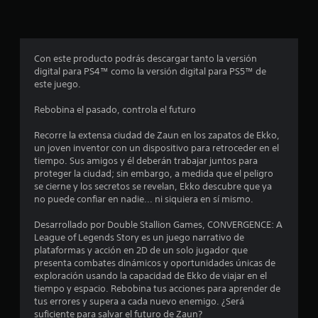
p
r
o
Con este producto podrás descargar tanto la versión
digital para PS4™ como la versión digital para PS5™ de
m
este juego.
e
Rebobina el pasado, controla el futuro
d
Recorre la extensa ciudad de Zaun en los zapatos de Ekko,
un joven inventor con un dispositivo para retroceder en el
i
tiempo. Sus amigos y él deberán trabajar juntos para
proteger la ciudad; sin embargo, a medida que el peligro
o
se cierne y los secretos se revelan, Ekko descubre que ya
no puede confiar en nadie... ni siquiera en sí mismo.
:
Desarrollado por Double Stallion Games, CONVERGENCE: A
4
League of Legends Story es un juego narrativo de
plataformas y acción en 2D de un solo jugador que
.
presenta combates dinámicos y oportunidades únicas de
exploración usando la capacidad de Ekko de viajar en el
5
tiempo y espacio. Rebobina tus acciones para aprender de
tus errores y supera a cada nuevo enemigo. ¿Será
suficiente para salvar el futuro de Zaun?