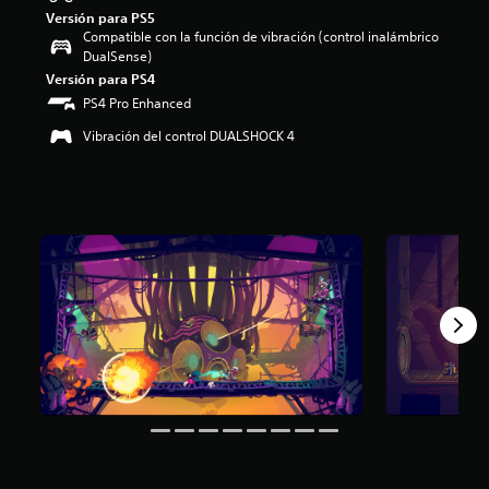
Versión para PS5
o
Compatible con la función de vibración (control inalámbrico
:
DualSense)
4
.
Versión para PS4
5
PS4 Pro Enhanced
3
Vibración del control DUALSHOCK 4
e
s
t
r
e
l
l
a
s
d
e
c
i
n
c
o
e
s