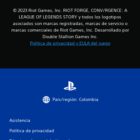
1
© 2023 Riot Games, Inc. RIOT FORGE, CONV/RGENCE: A
LEAGUE OF LEGENDS STORY y todos los logotipos
1
asociados son marcas registradas, marcas de servicio o
9
marcas comerciales de Riot Games, Inc. Desarrollado por
Double Stallion Games Inc.
c
Política de privacidad y EULA del juego
a
l
i
f
i
País/región: Colombia
c
Asistencia
a
Política de privacidad
c