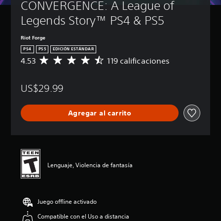
CONVERGENCE: A League of 
Legends Story™ PS4 & PS5
Riot Forge
PS4
PS5
EDICIÓN ESTÁNDAR
4.53
119 calificaciones
C
a
l
US$29.99
i
f
i
Agregar al carrito
c
a
c
i
ó
n
Lenguaje, Violencia de fantasía
p
r
o
m
Juego offline activado
e
d
Compatible con el Uso a distancia
i