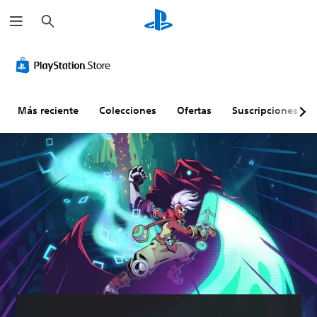
B
u
s
c
a
r
Más reciente
Colecciones
Ofertas
Suscripciones