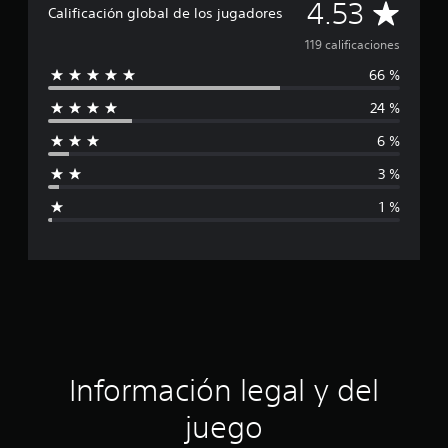
C
4.53
Calificación global de los jugadores
a
119 calificaciones
66 %
l
24 %
i
6 %
f
3 %
i
1 %
c
a
c
i
ó
Información legal y del
n
juego