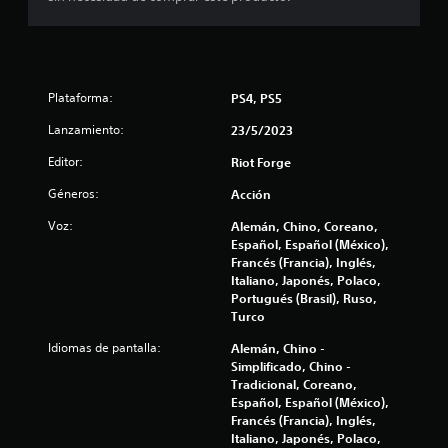
i
n
Plataforma:
PS4, PS5
c
Lanzamiento:
23/5/2023
o
Editor:
Riot Forge
e
Géneros:
Acción
s
Voz:
Alemán, Chino, Coreano,
Español, Español (México),
t
Francés (Francia), Inglés,
Italiano, Japonés, Polaco,
r
Portugués (Brasil), Ruso,
Turco
e
Idiomas de pantalla:
Alemán, Chino -
l
Simplificado, Chino -
Tradicional, Coreano,
l
Español, Español (México),
Francés (Francia), Inglés,
a
Italiano, Japonés, Polaco,