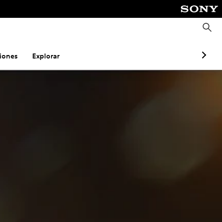
B
u
s
c
a
iones
Explorar
r