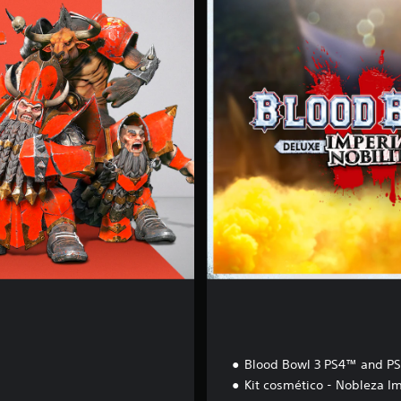
p
e
r
i
a
l
N
o
b
i
l
i
t
y
Blood Bowl 3 PS4™ and P
Kit cosmético - Nobleza Im