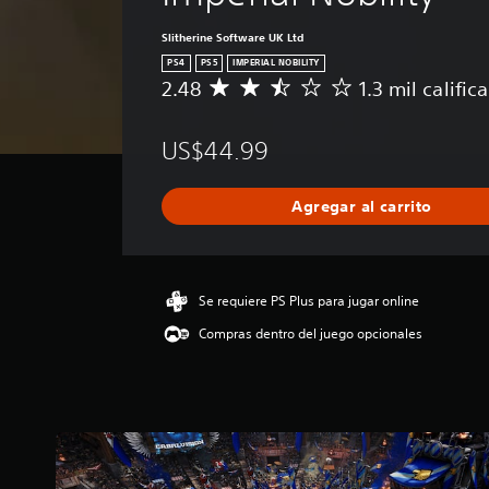
Slitherine Software UK Ltd
PS4
PS5
IMPERIAL NOBILITY
2.48
1.3 mil calific
C
a
l
US$44.99
i
f
i
Agregar al carrito
c
a
c
i
ó
Se requiere PS Plus para jugar online
n
Compras dentro del juego opcionales
p
r
o
m
e
d
i
o