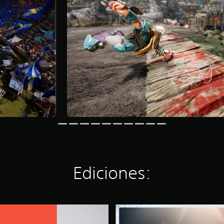
Ediciones:
I
m