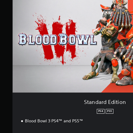
t
a
r
n
e
d
l
a
l
r
a
d
s
E
e
d
n
i
u
t
n
i
t
o
o
n
t
a
l
d
e
Standard Edition
1
.
PS4
PS5
3
m
Blood Bowl 3 PS4™ and PS5™
i
l