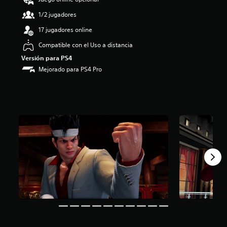
3
.
1/2 jugadores
9
17 jugadores online
7
e
Compatible con el Uso a distancia
s
Versión para PS4
t
r
Mejorado para PS4 Pro
e
l
l
a
s
d
e
u
n
t
o
t
a
l
d
e
c