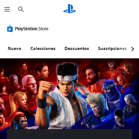
B
u
s
c
a
r
Nuevo
Colecciones
Descuentos
Suscripciones
E