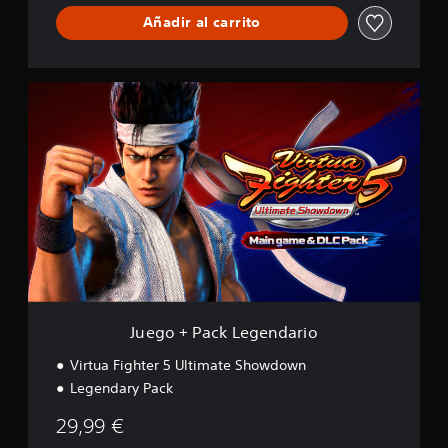
Añadir al carrito
J
u
e
g
o
+
P
a
c
k
L
e
g
e
Juego + Pack Legendario
n
d
Virtua Fighter 5 Ultimate Showdown
a
Legendary Pack
r
i
29,99 €
o