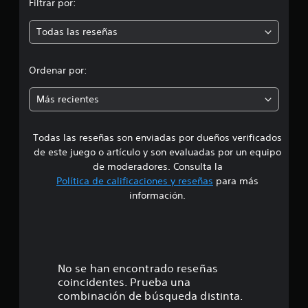
Filtrar por:
m
Todas las reseñas
e
d
Ordenar por:
i
Más recientes
a
Todas las reseñas son enviadas por dueños verificados
d
de este juego o artículo y son evaluadas por un equipo
e
de moderadores. Consulta la
Política de calificaciones y reseñas
para más
3
información.
.
9
7
No se han encontrado reseñas
coincidentes. Prueba una
e
combinación de búsqueda distinta.