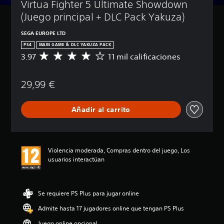
Virtua Fighter 5 Ultimate Showdown 
(Juego principal + DLC Pack Yakuza)
SEGA EUROPE LTD
PS4
MAIN GAME ＆ DLC YAKUZA PACK
3.97
11 mil calificaciones
C
a
l
29,99 €
i
f
i
Añadir al carrito
c
a
c
i
ó
Violencia moderada, Compras dentro del juego, Los
n
usuarios interactúan
m
e
d
i
Se requiere PS Plus para jugar online
a
Admite hasta 17 jugadores online que tengan PS Plus
d
e
Juego online opcional