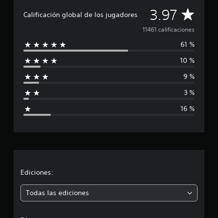
C
3.97
Calificación global de los jugadores
a
11461 calificaciones
61 %
l
10 %
i
9 %
f
3 %
i
16 %
c
a
c
i
Ediciones:
ó
Todas las ediciones
n