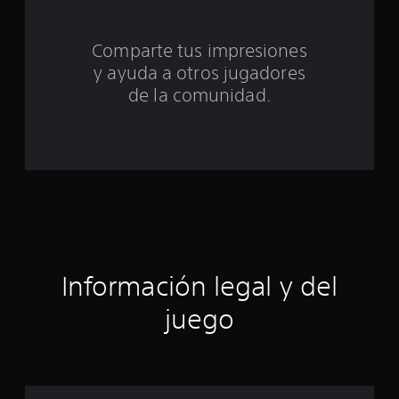
t
o
Comparte tus impresiones
y ayuda a otros jugadores
t
de la comunidad.
a
l
d
e
c
i
Información legal y del
n
juego
c
o