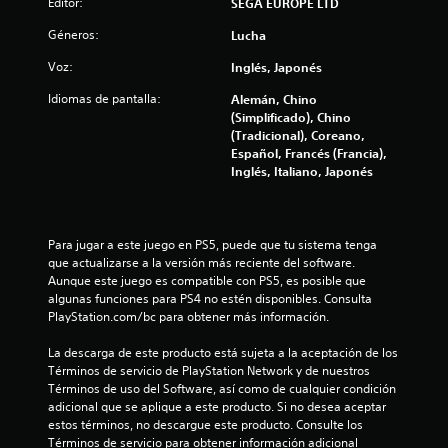
c
Editor:
SEGA EUROPE LTD
i
Géneros:
Lucha
Voz:
Inglés, Japonés
o
Idiomas de pantalla:
Alemán, Chino
n
(Simplificado), Chino
(Tradicional), Coreano,
e
Español, Francés (Francia),
Inglés, Italiano, Japonés
s
Para jugar a este juego en PS5, puede que tu sistema tenga 
que actualizarse a la versión más reciente del software. 
Aunque este juego es compatible con PS5, es posible que 
algunas funciones para PS4 no estén disponibles. Consulta 
PlayStation.com/bc para obtener más información.
La descarga de este producto está sujeta a la aceptación de los 
Términos de servicio de PlayStation Network y de nuestros 
Términos de uso del Software, así como de cualquier condición 
adicional que se aplique a este producto. Si no desea aceptar 
estos términos, no descargue este producto. Consulte los 
Términos de servicio para obtener información adicional 