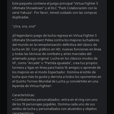
e
Este paquete contiene el juego principal "Virtua Fighter 5
Ultimate Showdown" y el DLC "Pack Colaboración con la
s
serie Yakuza". Por favor, tened cuidado con las compras
duplicadas.
t
“¡Ora, ora, ora!”
r
¡El legendario juego de lucha regresa en Virtua Fighter 5
e
Ultimate Showdown! Pelea contra los mejores luchadores
del mundo en la remasterización definitiva del clásico de
l
lucha en 3D. Con gráficos en HD, nuevas funciones en línea
y todas las técnicas de combate y artes marciales del
l
aclamado juego original. Lucha en los clásicos modos de
VF, como "Arcade" o "Partida igualada", crea tus propios
a
torneos y ligas en línea para hasta 16 amigos o aprende de
los mejores en el modo Espectador. Domina el estilo de
s
lucha que más te guste y derrota a todos los oponentes en
el Quinto Torneo Mundial de Lucha ¡y conviértete en una
e
leyenda de Virtua Fighter!
n
Características:
• Combatientes personalizados: entra en el ring con uno
de los 19 personajes jugables. Domina cada uno de sus
1
estilos de lucha y personalízalos con atuendos y objetos
característicos.