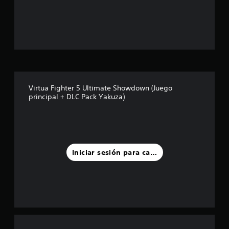
s
t
r
e
l
Virtua Fighter 5 Ultimate Showdown (Juego
principal + DLC Pack Yakuza)
l
a
s
Iniciar sesión para calificar
d
e
u
n