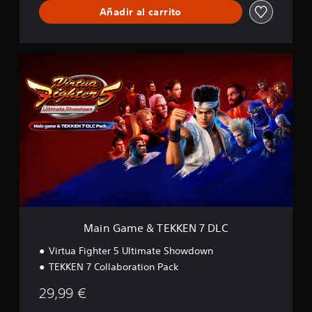
i
Añadir al carrito
a
c
c
a
k
c
i
M
o
a
n
i
e
n
s
G
a
m
e
&
T
E
K
K
E
Main Game & TEKKEN 7 DLC
N
7
Virtua Fighter 5 Ultimate Showdown
D
TEKKEN 7 Collaboration Pack
L
C
29,99 €