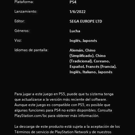
Plataforma:
PS4
i
Lanzamiento:
1/6/2022
o
Editor:
SEGA EUROPE LTD
n
Géneros:
Lucha
Voz:
Inglés, Japonés
e
Idiomas de pantalla:
Alemán, Chino
s
(Simplificado), Chino
(Tradicional), Coreano,
Español, Francés (Francia),
Inglés, Italiano, Japonés
Para jugar a este juego en PS5, puede que tu sistema tenga 
que actualizarse a la versión más reciente del software. 
Aunque este juego es compatible con PS5, es posible que 
algunas funciones para PS4 no estén disponibles. Consulta 
PlayStation.com/bc para obtener más información.
La descarga de este producto está sujeta a la aceptación de los 
Términos de servicio de PlayStation Network y de nuestros 