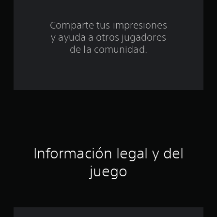
t
o
Comparte tus impresiones
y ayuda a otros jugadores
t
de la comunidad.
a
l
d
e
c
i
Información legal y del
n
juego
c
o