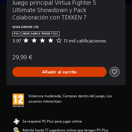
Juego principal Virtua Fighter 5 
Ultimate Showdown y Pack 
Colaboración con TEKKEN 7
SEGA EUROPE LTD
PS4
MAIN GAME & TEKKEN 7 DLC
3.97
11 mil calificaciones
C
a
l
29,99 €
i
f
i
Añadir al carrito
c
a
c
i
ó
Violencia moderada, Compras dentro del juego, Los
n
usuarios interactúan
m
e
d
i
Se requiere PS Plus para jugar online
a
Admite hasta 17 jugadores online que tengan PS Plus
d