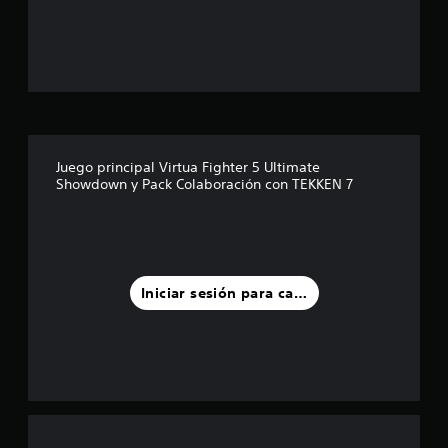
s
t
r
e
l
Juego principal Virtua Fighter 5 Ultimate
Showdown y Pack Colaboración con TEKKEN 7
l
a
s
Iniciar sesión para calificar
d
e
u
n