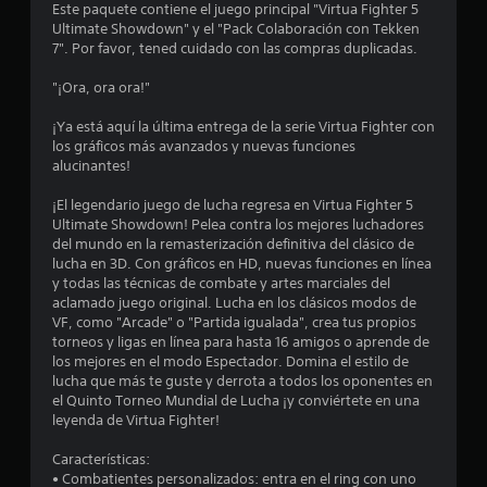
e
Este paquete contiene el juego principal "Virtua Fighter 5
Ultimate Showdown" y el "Pack Colaboración con Tekken
s
7". Por favor, tened cuidado con las compras duplicadas.
t
"¡Ora, ora ora!"
r
¡Ya está aquí la última entrega de la serie Virtua Fighter con
los gráficos más avanzados y nuevas funciones
e
alucinantes!
l
¡El legendario juego de lucha regresa en Virtua Fighter 5
Ultimate Showdown! Pelea contra los mejores luchadores
l
del mundo en la remasterización definitiva del clásico de
lucha en 3D. Con gráficos en HD, nuevas funciones en línea
a
y todas las técnicas de combate y artes marciales del
aclamado juego original. Lucha en los clásicos modos de
s
VF, como "Arcade" o "Partida igualada", crea tus propios
torneos y ligas en línea para hasta 16 amigos o aprende de
e
los mejores en el modo Espectador. Domina el estilo de
lucha que más te guste y derrota a todos los oponentes en
n
el Quinto Torneo Mundial de Lucha ¡y conviértete en una
leyenda de Virtua Fighter!
1
Características:
• Combatientes personalizados: entra en el ring con uno