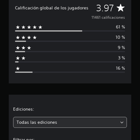
C
3.97
Calificación global de los jugadores
a
11461 calificaciones
61 %
l
10 %
i
9 %
f
3 %
i
16 %
c
a
c
i
Ediciones:
ó
Todas las ediciones
n
Filtrar por: