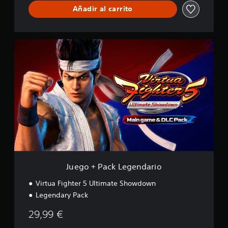
Añadir al carrito
J
u
e
g
o
+
P
a
c
k
L
e
g
e
Juego + Pack Legendario
n
d
Virtua Fighter 5 Ultimate Showdown
a
Legendary Pack
r
i
29,99 €
o