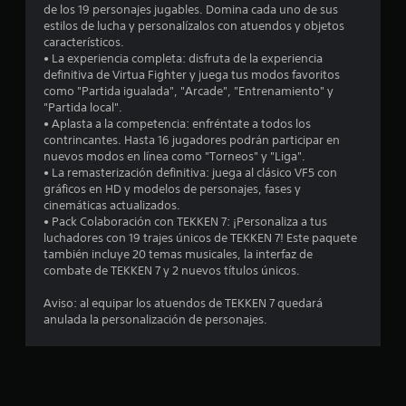
1
de los 19 personajes jugables. Domina cada uno de sus
estilos de lucha y personalízalos con atuendos y objetos
4
característicos.
• La experiencia completa: disfruta de la experiencia
6
definitiva de Virtua Fighter y juega tus modos favoritos
como "Partida igualada", "Arcade", "Entrenamiento" y
1
"Partida local".
• Aplasta a la competencia: enfréntate a todos los
c
contrincantes. Hasta 16 jugadores podrán participar en
nuevos modos en línea como "Torneos" y "Liga".
a
• La remasterización definitiva: juega al clásico VF5 con
gráficos en HD y modelos de personajes, fases y
l
cinemáticas actualizados.
• Pack Colaboración con TEKKEN 7: ¡Personaliza a tus
i
luchadores con 19 trajes únicos de TEKKEN 7! Este paquete
también incluye 20 temas musicales, la interfaz de
f
combate de TEKKEN 7 y 2 nuevos títulos únicos.
i
Aviso: al equipar los atuendos de TEKKEN 7 quedará
anulada la personalización de personajes.
c
a
c