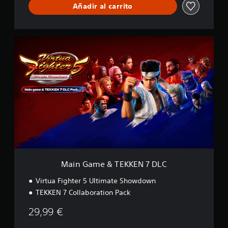
i
Añadir al carrito
a
f
c
i
k
c
a
M
c
a
i
i
o
n
n
G
e
a
s
m
e
&
T
E
K
K
E
Main Game & TEKKEN 7 DLC
N
7
Virtua Fighter 5 Ultimate Showdown
D
TEKKEN 7 Collaboration Pack
L
C
29,99 €