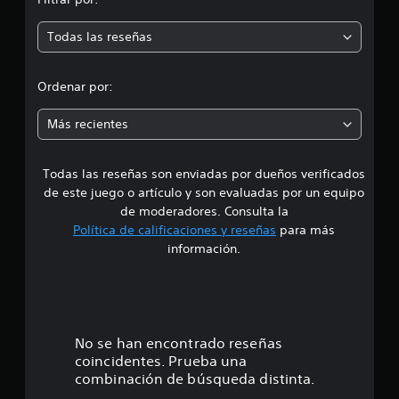
m
Todas las reseñas
e
d
Ordenar por:
i
Más recientes
a
Todas las reseñas son enviadas por dueños verificados
d
de este juego o artículo y son evaluadas por un equipo
e
de moderadores. Consulta la
Política de calificaciones y reseñas
para más
3
información.
.
9
7
No se han encontrado reseñas
coincidentes. Prueba una
e
combinación de búsqueda distinta.