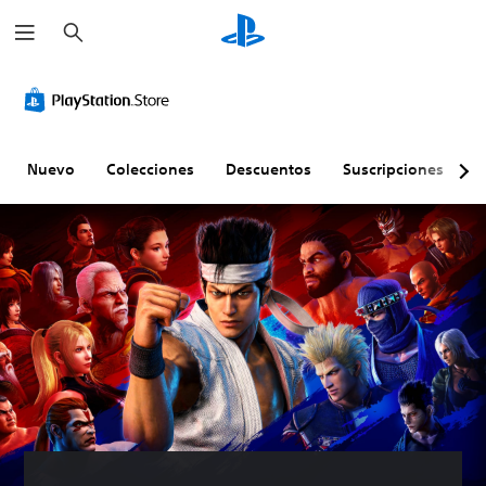
B
u
s
c
a
r
Nuevo
Colecciones
Descuentos
Suscripciones
E