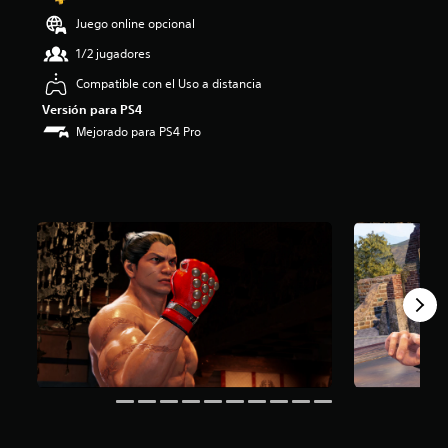
e
Juego online opcional
3
.
1/2 jugadores
9
Compatible con el Uso a distancia
7
e
Versión para PS4
s
Mejorado para PS4 Pro
t
r
e
l
l
a
s
d
e
u
n
t
o
t
a
l
d
e