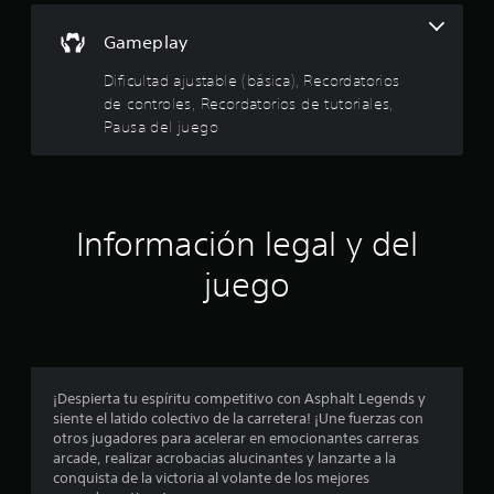
t
i
o
n
r
r
Gameplay
p
m
u
a
e
Dificultad ajustable (básica), Recordatorios
l
c
de controles, Recordatorios de tutoriales,
s
i
l
Pausa del juego
ó
a
n
c
l
d
i
e
a
o
t
n
u
Información legal y del
s
e
t
s
o
juego
d
r
r
á
i
e
a
p
l
i
c
d
d
e
¡Despierta tu espíritu competitivo con Asphalt Legends y
a
i
l
siente el latido colectivo de la carretera! ¡Une fuerzas con
s
g
otros jugadores para acelerar en emocionantes carreras
d
n
a
arcade, realizar acrobacias alucinantes y lanzarte a la
e
m
conquista de la victoria al volante de los mejores
b
e