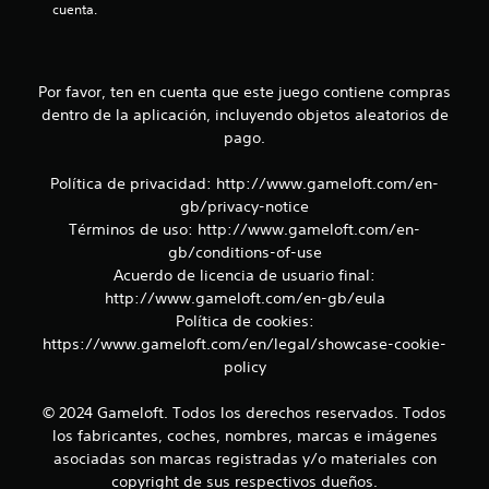
d
cuenta.
e
e
r
t
i
i
e
e
n
Por favor, ten en cuenta que este juego contiene compras
m
c
dentro de la aplicación, incluyendo objetos aleatorios de
p
i
pago.
o
a
.
c
Política de privacidad: http://www.gameloft.com/en-
i
gb/privacy-notice
n
S
e
Términos de uso: http://www.gameloft.com/en-
e
m
gb/conditions-of-use
p
á
Acuerdo de licencia de usuario final:
u
t
http://www.gameloft.com/en-gb/eula
e
i
Política de cookies:
d
c
e
https://www.gameloft.com/en/legal/showcase-cookie-
a
j
(
policy
s
u
o
g
© 2024 Gameloft. Todos los derechos reservados. Todos
l
a
los fabricantes, coches, nombres, marcas e imágenes
o
r
asociadas son marcas registradas y/o materiales con
e
s
copyright de sus respectivos dueños.
l