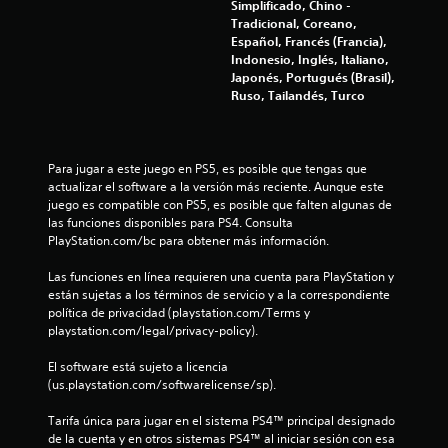
i
Simplificado, Chino -
t
i
d
Tradicional, Coreano,
o
a
Español, Francés (Francia),
d
o
m
Indonesio, Inglés, Italiano,
u
e
Japonés, Portugués (Brasil),
r
n
n
Ruso, Tailandés, Turco
a
t
n
e
e
t
o
e
d
s
Para jugar a este juego en PS5, es posible que tengas que 
e
e
actualizar el software a la versión más reciente. Aunque este 
l
n
juego es compatible con PS5, es posible que falten algunas de 
g
t
las funciones disponibles para PS4. Consulta 
a
r
PlayStation.com/bc para obtener más información.
m
o
e
d
Las funciones en línea requieren una cuenta para PlayStation y 
p
e
están sujetas a los términos de servicio y a la correspondiente 
l
u
política de privacidad (playstation.com/Terms y 
a
n
playstation.com/legal/privacy-policy).
y
l
o
í
El software está sujeto a licencia 
l
m
(us.playstation.com/softwarelicense/sp).
a
i
e
t
Tarifa única para jugar en el sistema PS4™ principal designado 
x
e
de la cuenta y en otros sistemas PS4™ al iniciar sesión con esa 
p