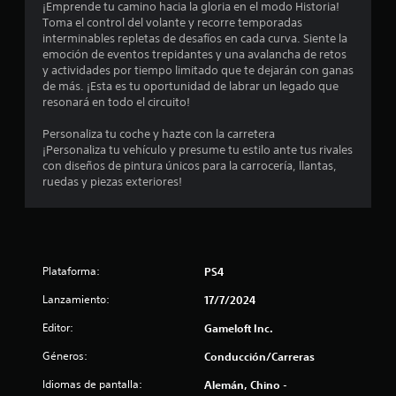
a
¡Emprende tu camino hacia la gloria en el modo Historia!
d
7
r
Toma el control del volante y recorre temporadas
a
e
interminables repletas de desafíos en cada curva. Siente la
d
7
l
emoción de eventos trepidantes y una avalancha de retos
d
j
y actividades por tiempo limitado que te dejarán con ganas
e
1
u
de más. ¡Esta es tu oportunidad de labrar un legado que
p
e
resonará en todo el circuito!
u
c
g
l
o
Personaliza tu coche y hazte con la carretera
s
e
¡Personaliza tu vehículo y presume tu estilo ante tus rivales
a
a
n
con diseños de pintura únicos para la carrocería, llantas,
r
c
ruedas y piezas exteriores!
l
l
u
o
a
i
s
l
b
q
f
o
u
t
Plataforma:
PS4
i
i
o
e
Lanzamiento:
17/7/2024
n
r
c
e
m
Editor:
Gameloft Inc.
s
o
a
r
Géneros:
m
Conducción/Carreras
á
e
c
p
Idiomas de pantalla:
Alemán, Chino -
n