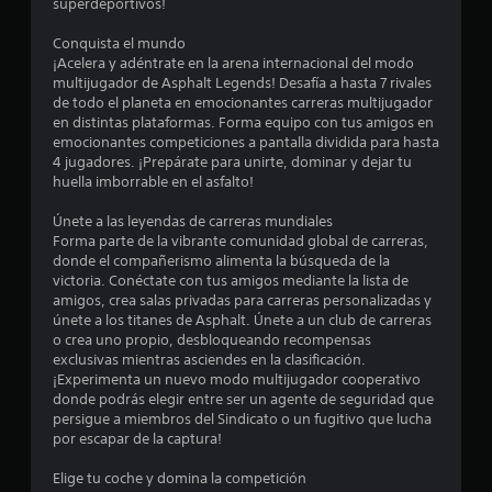
c
superdeportivos!
o
p
o
l
t
Conquista el mundo
a
o
¡Acelera y adéntrate en la arena internacional del modo
e
y
n
multijugador de Asphalt Legends! Desafía a hasta 7 rivales
e
de todo el planeta en emocionantes carreras multijugador
e
s
n
en distintas plataformas. Forma equipo con tus amigos en
s
c
emocionantes competiciones a pantalla dividida para hasta
P
t
u
4 jugadores. ¡Prepárate para unirte, dominar y dejar tu
u
a
huella imborrable en el asfalto!
e
l
r
d
q
Únete a las leyendas de carreras mundiales
e
u
e
Forma parte de la vibrante comunidad global de carreras,
s
i
donde el compañerismo alimenta la búsqueda de la
j
e
l
victoria. Conéctate con tus amigos mediante la lista de
u
r
amigos, crea salas privadas para carreras personalizadas y
g
m
l
únete a los titanes de Asphalt. Únete a un club de carreras
a
o
o crea uno propio, desbloqueando recompensas
r
m
a
exclusivas mientras asciendes en la clasificación.
y
e
¡Experimenta un nuevo modo multijugador cooperativo
d
n
s
donde podrás elegir entre ser un agente de seguridad que
e
t
persigue a miembros del Sindicato o un fugitivo que lucha
s
o
por escapar de la captura!
e
p
.
l
Elige tu coche y domina la competición
n
a