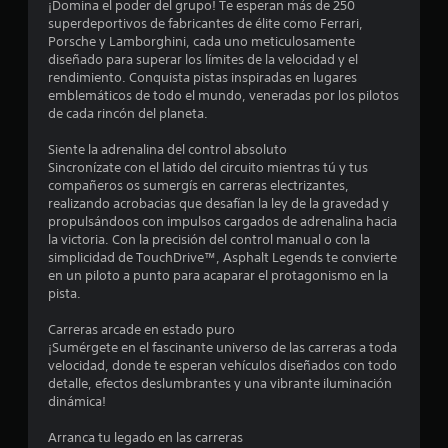
¡Domina el poder del grupo! Te esperan más de 250
P
z
superdeportivos de fabricantes de élite como Ferrari,
u
a
a
Porsche y Lamborghini, cada uno meticulosamente
u
r
diseñado para superar los límites de la velocidad y el
n
t
s
rendimiento. Conquista pistas inspiradas en lugares
e
a
emblemáticos de todo el mundo, veneradas por los pilotos
t
p
d
de cada rincón del planeta.
o
e
o
r
Siente la adrenalina del control absoluto
l
l
Sincronízate con el latido del circuito mientras tú y tus
j
t
o
compañeros os sumergís en carreras electrizantes,
u
s
realizando acrobacias que desafían la ley de la gravedad y
e
a
m
propulsándoos con impulsos cargados de adrenalina hacia
g
e
la victoria. Con la precisión del control manual o con la
l
n
o
simplicidad de TouchDrive™, Asphalt Legends te convierte
ú
P
en un piloto a punto para acaparar el protagonismo en la
d
s
u
pista.
s
e
i
e
d
Carreras arcade en estado puro
n
e
¡Sumérgete en el fascinante universo de las carreras a toda
n
1
s
velocidad, donde te esperan vehículos diseñados con todo
e
p
detalle, efectos deslumbrantes y una vibrante iluminación
c
0
a
dinámica!
e
u
s
3
s
Arranca tu legado en las carreras
i