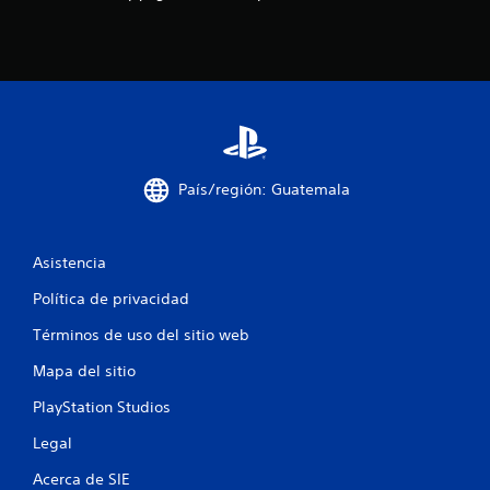
i
j
n
u
p
e
u
g
o
l
o
s
f
a
f
c
l
i
País/región: Guatemala
i
o
n
n
e
e
)
Asistencia
s
.
s
Política de privacidad
i
Términos de uso del sitio web
m
u
Mapa del sitio
l
t
PlayStation Studios
á
Legal
n
e
Acerca de SIE
a