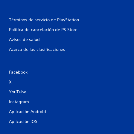
s
d
e
Términos de servicio de PlayStation
b
o
Política de cancelación de PS Store
t
Avisos de salud
o
n
Acerca de las clasificaciones
e
s
P
Facebook
u
e
X
d
e
YouTube
s
j
Instagram
u
g
Aplicación Android
a
r
Aplicación iOS
y
d