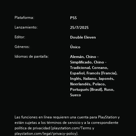
:
Plataforma:
PS5
3
Lanzamiento:
25/7/2025
.
Editor:
Double Eleven
8
Géneros:
Único
2
Idiomas de pantalla:
Alemán, Chino -
Simplificado, Chino -
e
Tradicional, Coreano,
Español, Francés (Francia),
s
Inglés, Italiano, Japonés,
Neerlandés, Polaco,
t
Portugués (Brasil), Ruso,
Sueco
r
e
Las funciones en línea requieren una cuenta para PlayStation y 
l
están sujetas a los términos de servicio y a la correspondiente 
política de privacidad (playstation.com/Terms y 
l
playstation.com/legal/privacy-policy).