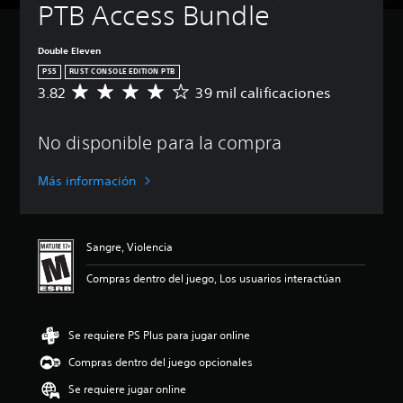
PTB Access Bundle
Double Eleven
PS5
RUST CONSOLE EDITION PTB
3.82
39 mil calificaciones
C
a
l
No disponible para la compra
i
f
i
Más información
c
a
c
i
Sangre, Violencia
ó
n
Compras dentro del juego, Los usuarios interactúan
p
r
o
Se requiere PS Plus para jugar online
m
e
Compras dentro del juego opcionales
d
i
Se requiere jugar online
o