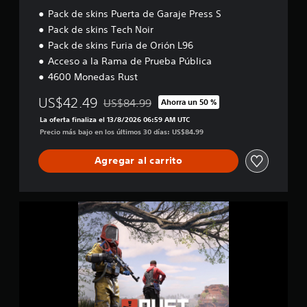
Pack de skins Puerta de Garaje Press S
Pack de skins Tech Noir
Pack de skins Furia de Orión L96
Acceso a la Rama de Prueba Pública
4600 Monedas Rust
US$42.49
US$84.99
Ahorra un 50 %
Rebajado del precio original de US$84.99
La oferta finaliza el 13/8/2026 06:59 AM UTC
Precio más bajo en los últimos 30 días: US$84.99
Agregar al carrito
D
e
l
u
x
e