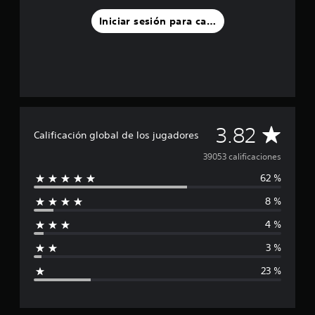
Iniciar sesión para calificar
C
3.82
Calificación global de los jugadores
a
39053 calificaciones
62 %
l
8 %
i
4 %
f
3 %
i
23 %
c