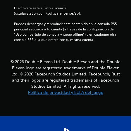
a
El software está sujeto a licencia 
(us.playstation.com/softwarelicense/sp).
s
Puedes descargar y reproducir este contenido en la consola PS5 
d
principal asociada a tu cuenta (a través de la configuración de 
“Uso compartido de consola y juego offline”) y en cualquier otra 
e
consola PS5 a la que entres con tu misma cuenta.
c
i
© 2026 Double Eleven Ltd. Double Eleven and the Double
Eleven logo are registered trademarks of Double Eleven
n
Ltd. © 2026 Facepunch Studios Limited. Facepunch, Rust
and their logos are registered trademarks of Facepunch
c
Studios Limited. All rights reserved.
Política de privacidad y EULA del juego
o
e
s
t