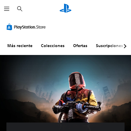
B
u
s
c
a
r
Más reciente
Colecciones
Ofertas
Suscripciones