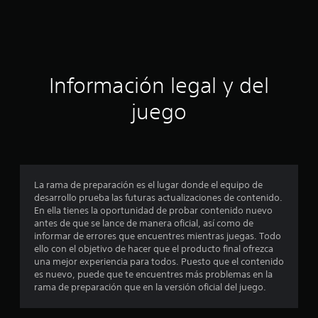
a
c
i
ó
Información legal y del
n
juego
p
r
o
La rama de preparación es el lugar donde el equipo de
desarrollo prueba las futuras actualizaciones de contenido.
m
En ella tienes la oportunidad de probar contenido nuevo
antes de que se lance de manera oficial, así como de
e
informar de errores que encuentres mientras juegas. Todo
ello con el objetivo de hacer que el producto final ofrezca
d
una mejor experiencia para todos. Puesto que el contenido
es nuevo, puede que te encuentres más problemas en la
i
rama de preparación que en la versión oficial del juego.
o