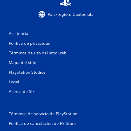
r
País/región: Guatemala
e
l
Asistencia
l
Política de privacidad
a
Términos de uso del sitio web
s
Mapa del sitio
e
PlayStation Studios
n
Legal
Acerca de SIE
u
n
t
Términos de servicio de PlayStation
Política de cancelación de PS Store
o