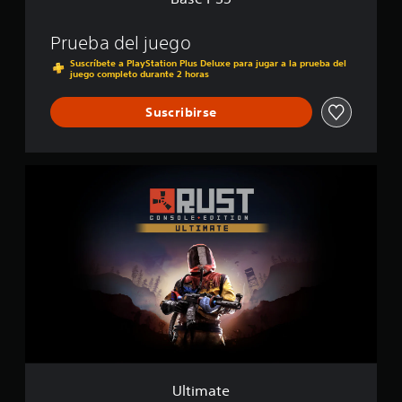
i
f
i
Prueba del juego
c
Suscríbete a PlayStation Plus Deluxe para jugar a la prueba del
a
juego completo durante 2 horas
c
i
Suscribirse
o
n
e
s
U
l
t
i
m
a
t
e
Ultimate