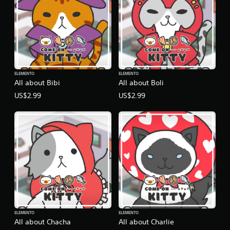
l
l
a
s
e
n
u
n
ELEMENTO
ELEMENTO
t
All about Bibi
All about Boli
o
US$2.99
US$2.99
t
a
l
d
e
5
c
a
l
i
f
i
c
ELEMENTO
ELEMENTO
a
All about Chacha
All about Charlie
c