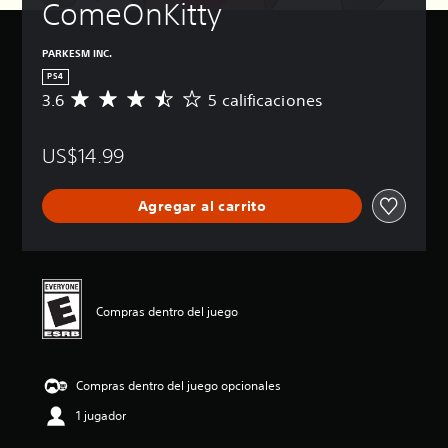
ComeOnKitty
PARKESM INC.
PS4
3.6
5 calificaciones
C
a
l
US$14.99
i
f
i
Agregar al carrito
c
a
c
i
ó
n
Compras dentro del juego
p
r
o
m
Compras dentro del juego opcionales
e
d
1 jugador
i
o