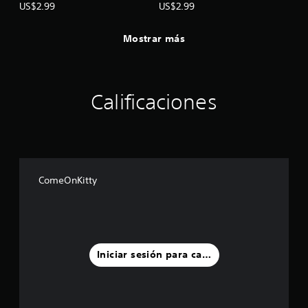
US$2.99
US$2.99
i
o
n
Mostrar más
e
s
Calificaciones
ComeOnKitty
Iniciar sesión para calificar