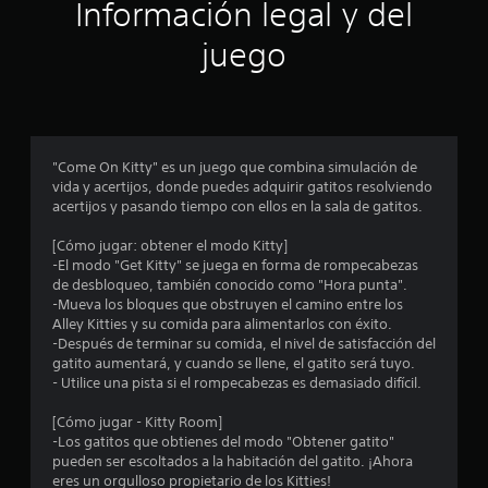
ó
Información legal y del
n
juego
p
r
o
"Come On Kitty" es un juego que combina simulación de
vida y acertijos, donde puedes adquirir gatitos resolviendo
m
acertijos y pasando tiempo con ellos en la sala de gatitos.
e
[Cómo jugar: obtener el modo Kitty]
-El modo "Get Kitty" se juega en forma de rompecabezas
d
de desbloqueo, también conocido como "Hora punta".
-Mueva los bloques que obstruyen el camino entre los
i
Alley Kitties y su comida para alimentarlos con éxito.
-Después de terminar su comida, el nivel de satisfacción del
o
gatito aumentará, y cuando se llene, el gatito será tuyo.
- Utilice una pista si el rompecabezas es demasiado difícil.
:
[Cómo jugar - Kitty Room]
3
-Los gatitos que obtienes del modo "Obtener gatito"
pueden ser escoltados a la habitación del gatito. ¡Ahora
eres un orgulloso propietario de los Kitties!