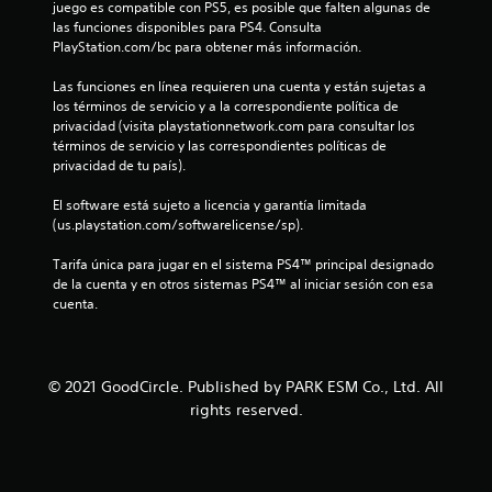
juego es compatible con PS5, es posible que falten algunas de 
las funciones disponibles para PS4. Consulta 
c
PlayStation.com/bc para obtener más información.
i
Las funciones en línea requieren una cuenta y están sujetas a 
los términos de servicio y a la correspondiente política de 
n
privacidad (visita playstationnetwork.com para consultar los 
términos de servicio y las correspondientes políticas de 
c
privacidad de tu país).
o
El software está sujeto a licencia y garantía limitada 
(us.playstation.com/softwarelicense/sp).
e
Tarifa única para jugar en el sistema PS4™ principal designado 
s
de la cuenta y en otros sistemas PS4™ al iniciar sesión con esa 
cuenta.
t
r
© 2021 GoodCircle. Published by PARK ESM Co., Ltd. All
e
rights reserved.
l
l