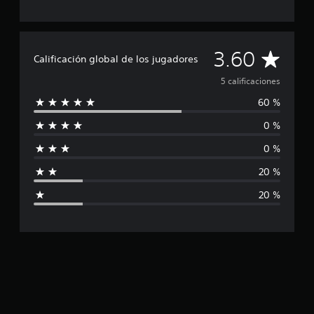
C
3.60
Calificación global de los jugadores
a
5 calificaciones
60 %
l
0 %
i
0 %
f
20 %
i
20 %
c
a
c
i