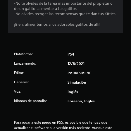
.
-No te olvides de la tarea más importante del propietario
6
de un gatito: alimentar a tus gatitos.
-No olvides recoger las recompensas que te dan tus Kitties.
e
¡Bien, alimentemos a los adorables gatitos de allí!
s
t
r
Plataforma:
PS4
e
Lanzamiento:
12/8/2021
Editor:
PARKESM INC.
l
Géneros:
Simulación
l
Voz:
Inglés
a
Idiomas de pantalla:
Coreano, Inglés
s
d
Para jugar a este juego en PS5, es posible que tengas que 
e
actualizar el software a la versión más reciente. Aunque este 