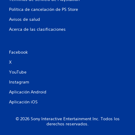
e
Política de cancelación de PS Store
5
Avisos de salud
c
Acerca de las clasificaciones
a
l
Facebook
i
X
YouTube
f
Instagram
i
Aplicación Android
c
Aplicación iOS
a
c
© 2026 Sony Interactive Entertainment Inc. Todos los
derechos reservados.
i