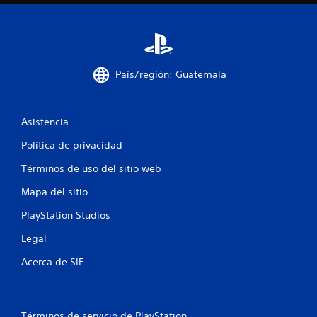
a
s
e
País/región: Guatemala
n
u
Asistencia
Política de privacidad
n
Términos de uso del sitio web
t
Mapa del sitio
o
PlayStation Studios
t
Legal
a
Acerca de SIE
l
d
Términos de servicio de PlayStation