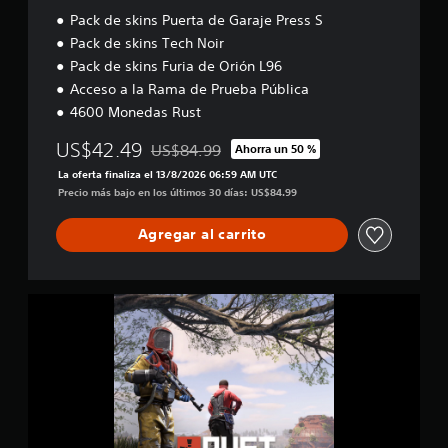
Pack de skins Puerta de Garaje Press S
Pack de skins Tech Noir
Pack de skins Furia de Orión L96
Acceso a la Rama de Prueba Pública
4600 Monedas Rust
US$42.49
US$84.99
Ahorra un 50 %
Rebajado del precio original de US$84.99
La oferta finaliza el 13/8/2026 06:59 AM UTC
Precio más bajo en los últimos 30 días: US$84.99
Agregar al carrito
D
e
l
u
x
e