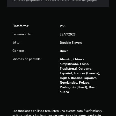
i
o
:
Plataforma:
PS5
3
Lanzamiento:
25/7/2025
.
Editor:
Double Eleven
8
Géneros:
Único
2
Idiomas de pantalla:
Alemán, Chino -
Simplificado, Chino -
e
Tradicional, Coreano,
Español, Francés (Francia),
s
Inglés, Italiano, Japonés,
Neerlandés, Polaco,
t
Portugués (Brasil), Ruso,
Sueco
r
e
Las funciones en línea requieren una cuenta para PlayStation y 
l
están sujetas a los términos de servicio y a la correspondiente 