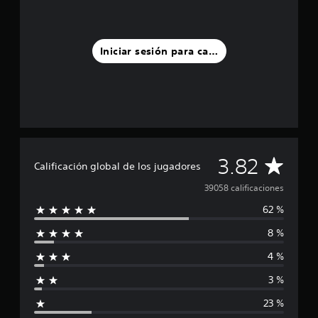
Iniciar sesión para calificar
C
3.82
Calificación global de los jugadores
a
39058 calificaciones
62 %
l
8 %
i
4 %
f
3 %
i
23 %