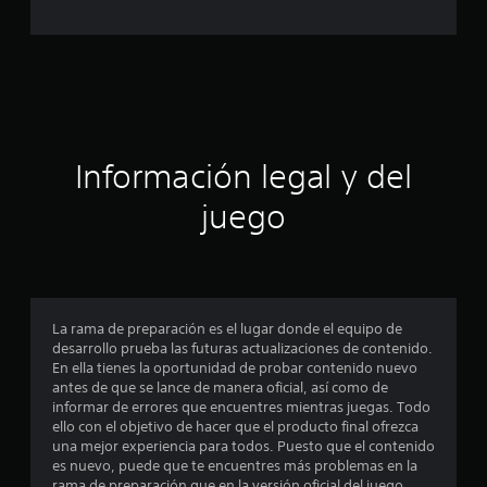
c
a
c
i
ó
Información legal y del
n
juego
p
r
o
La rama de preparación es el lugar donde el equipo de
desarrollo prueba las futuras actualizaciones de contenido.
m
En ella tienes la oportunidad de probar contenido nuevo
antes de que se lance de manera oficial, así como de
e
informar de errores que encuentres mientras juegas. Todo
ello con el objetivo de hacer que el producto final ofrezca
d
una mejor experiencia para todos. Puesto que el contenido
es nuevo, puede que te encuentres más problemas en la
rama de preparación que en la versión oficial del juego.