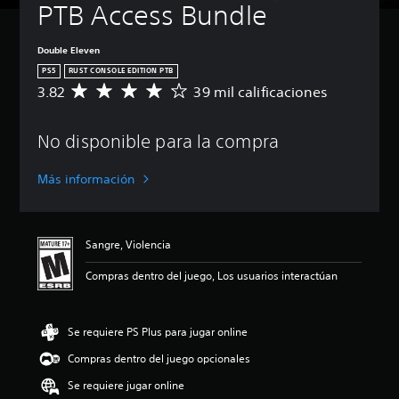
PTB Access Bundle
Double Eleven
PS5
RUST CONSOLE EDITION PTB
3.82
39 mil calificaciones
C
a
l
No disponible para la compra
i
f
i
Más información
c
a
c
i
Sangre, Violencia
ó
n
Compras dentro del juego, Los usuarios interactúan
p
r
o
Se requiere PS Plus para jugar online
m
e
Compras dentro del juego opcionales
d
i
Se requiere jugar online
o