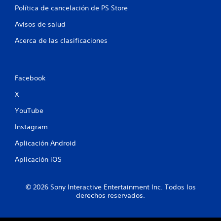
Política de cancelación de PS Store
o
Avisos de salud
t
Acerca de las clasificaciones
a
l
Facebook
d
X
e
YouTube
3
Instagram
9
Aplicación Android
0
Aplicación iOS
5
© 2026 Sony Interactive Entertainment Inc. Todos los
8
derechos reservados.
c