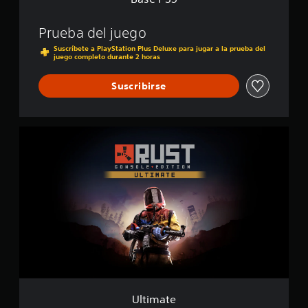
i
f
i
Prueba del juego
c
Suscríbete a PlayStation Plus Deluxe para jugar a la prueba del
a
juego completo durante 2 horas
c
i
Suscribirse
o
n
e
s
U
l
t
i
m
a
t
e
Ultimate