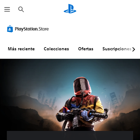
B
u
s
c
a
r
Más reciente
Colecciones
Ofertas
Suscripciones