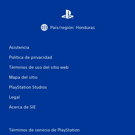
t
r
País/región: Honduras
e
l
Asistencia
l
Política de privacidad
a
Términos de uso del sitio web
s
Mapa del sitio
e
PlayStation Studios
n
Legal
Acerca de SIE
u
n
t
Términos de servicio de PlayStation