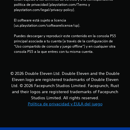
política de privacidad (playstation.com/Terms y 
l
playstation.com/legal/privacy-policy).
a
El software está sujeto a licencia 
(us.playstation.com/softwarelicense/sp).
s
Puedes descargar y reproducir este contenido en la consola PS5 
d
principal asociada a tu cuenta (a través de la configuración de 
“Uso compartido de consola y juego offline”) y en cualquier otra 
e
consola PS5 a la que entres con tu misma cuenta.
c
i
© 2026 Double Eleven Ltd. Double Eleven and the Double
Eleven logo are registered trademarks of Double Eleven
n
Ltd. © 2026 Facepunch Studios Limited. Facepunch, Rust
and their logos are registered trademarks of Facepunch
c
Studios Limited. All rights reserved.
Política de privacidad y EULA del juego
o
e
s