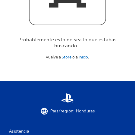
u
e
e
s
t
a
b
Probablemente esto no sea lo que estabas
a
buscando...
s
b
Vuelve a
Store
o a
Inicio
.
u
s
c
a
n
d
o
.
.
.
País/región: Honduras
Asistencia