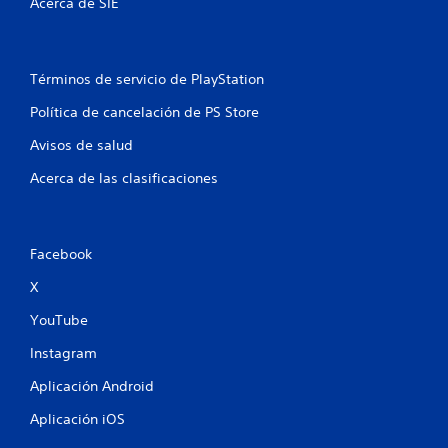
Acerca de SIE
d
e
Términos de servicio de PlayStation
4
Política de cancelación de PS Store
5
Avisos de salud
0
Acerca de las clasificaciones
9
6
Facebook
c
X
a
YouTube
Instagram
l
Aplicación Android
i
Aplicación iOS
f