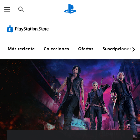
B
u
s
c
a
r
Más reciente
Colecciones
Ofertas
Suscripciones