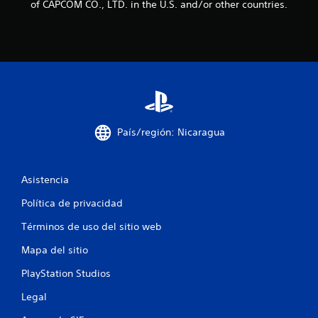
of CAPCOM CO., LTD. in the U.S. and/or other countries.
l
a
s
e
n
País/región: Nicaragua
u
n
Asistencia
Política de privacidad
t
Términos de uso del sitio web
o
Mapa del sitio
t
PlayStation Studios
a
Legal
l