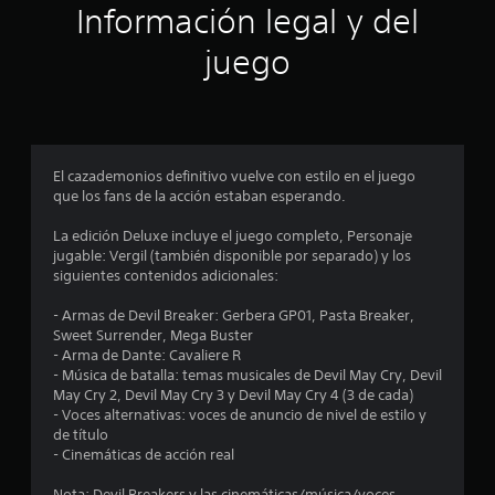
ó
Información legal y del
n
juego
p
r
o
El cazademonios definitivo vuelve con estilo en el juego
que los fans de la acción estaban esperando.
m
La edición Deluxe incluye el juego completo, Personaje
e
jugable: Vergil (también disponible por separado) y los
siguientes contenidos adicionales:
d
- Armas de Devil Breaker: Gerbera GP01, Pasta Breaker,
i
Sweet Surrender, Mega Buster
- Arma de Dante: Cavaliere R
o
- Música de batalla: temas musicales de Devil May Cry, Devil
May Cry 2, Devil May Cry 3 y Devil May Cry 4 (3 de cada)
:
- Voces alternativas: voces de anuncio de nivel de estilo y
de título
4
- Cinemáticas de acción real
Nota: Devil Breakers y las cinemáticas/música/voces