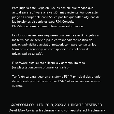
d
Para jugar a este juego en PS5, es posible que tengas que 
e
actualizar el software a la versión más reciente. Aunque este 
juego es compatible con PS5, es posible que falten algunas de 
c
las funciones disponibles para PS4. Consulta 
PlayStation.com/bc para obtener más información.
i
Las funciones en línea requieren una cuenta y están sujetas a 
n
los términos de servicio y a la correspondiente política de 
privacidad (visita playstationnetwork.com para consultar los 
c
términos de servicio y las correspondientes políticas de 
privacidad de tu país).
o
El software está sujeto a licencia y garantía limitada 
e
(us.playstation.com/softwarelicense/sp).
s
Tarifa única para jugar en el sistema PS4™ principal designado 
de la cuenta y en otros sistemas PS4™ al iniciar sesión con esa 
t
cuenta.
r
e
©CAPCOM CO., LTD. 2019, 2020 ALL RIGHTS RESERVED.
Devil May Cry is a trademark and/or registered trademark
l