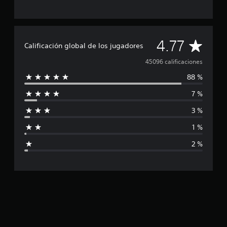
C
4.77
Calificación global de los jugadores
a
45096 calificaciones
88 %
l
7 %
i
3 %
f
1 %
i
2 %
c
a
c
i