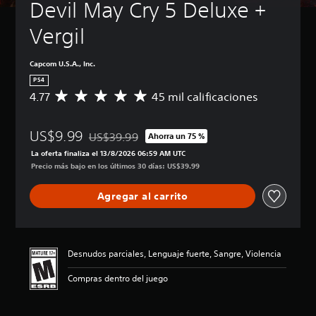
Devil May Cry 5 Deluxe + 
Vergil
Capcom U.S.A., Inc.
PS4
4.77
45 mil calificaciones
C
a
l
US$9.99
i
US$39.99
Ahorra un 75 %
Rebajado del precio original de US$39.99
f
La oferta finaliza el 13/8/2026 06:59 AM UTC
i
Precio más bajo en los últimos 30 días: US$39.99
c
a
Agregar al carrito
c
i
ó
n
p
Desnudos parciales, Lenguaje fuerte, Sangre, Violencia
r
o
Compras dentro del juego
m
e
d