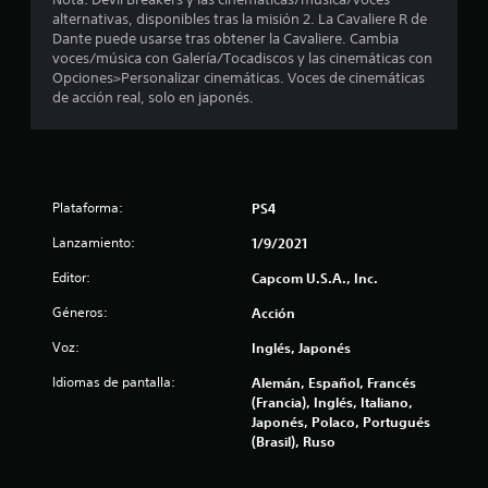
.
alternativas, disponibles tras la misión 2. La Cavaliere R de
7
Dante puede usarse tras obtener la Cavaliere. Cambia
voces/música con Galería/Tocadiscos y las cinemáticas con
Opciones>Personalizar cinemáticas. Voces de cinemáticas
7
de acción real, solo en japonés.
e
s
t
Plataforma:
PS4
r
Lanzamiento:
1/9/2021
Editor:
Capcom U.S.A., Inc.
e
Géneros:
Acción
l
Voz:
Inglés, Japonés
l
Idiomas de pantalla:
Alemán, Español, Francés
a
(Francia), Inglés, Italiano,
Japonés, Polaco, Portugués
s
(Brasil), Ruso