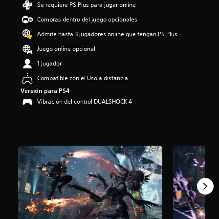
Se requiere PS Plus para jugar online
i
o
Compras dentro del juego opcionales
:
4
Admite hasta 3 jugadores online que tengan PS Plus
.
Juego online opcional
7
7
1 jugador
e
s
Compatible con el Uso a distancia
t
Versión para PS4
r
Vibración del control DUALSHOCK 4
e
l
l
a
s
d
e
c
i
n
c
o
e
s