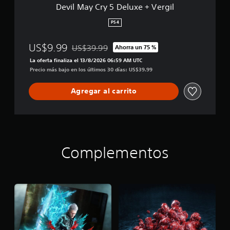
e
Devil May Cry 5 Deluxe + Vergil
l
u
PS4
x
e
US$9.99
US$39.99
Ahorra un 75 %
+
Rebajado del precio original de US$39.99
V
La oferta finaliza el 13/8/2026 06:59 AM UTC
e
Precio más bajo en los últimos 30 días: US$39.99
r
g
Agregar al carrito
i
l
Complementos