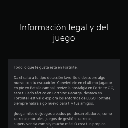
c
i
ó
Información legal y del
n
juego
p
r
o
Todo lo que te gusta está en Fortnite.
m
Da el salto a tu tipo de acción favorito o descubre algo
nuevo con tu escuadrón. Conviértete en el último jugador
e
en pie en Batalla campal, revive la nostalgia en Fortnite OG,
saca tu lado táctico en Fortnite: Recarga, destaca en
d
Fortnite Festival o explora los entornos de LEGO Fortnite.
Siempre habrá algo nuevo para ti y tus amigos.
i
¡Juega miles de juegos creados por desarrolladores, como
o
carreras mortales, juegos de gestión, carreras,
supervivencia zombi y mucho más! O crea tus propios