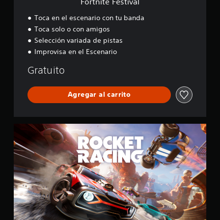
Fortnite Festival
a
l
Toca en el escenario con tu banda
Toca solo o con amigos
Selección variada de pistas
Improvisa en el Escenario
Gratuito
Agregar al carrito
R
o
c
k
e
t
R
a
c
i
n