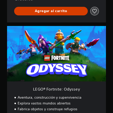
Agregar al carrito
L
E
G
O
®
F
o
r
t
n
i
t
e
:
LEGO® Fortnite: Odyssey
O
d
Aventura, construcción y supervivencia
y
Explora vastos mundos abiertos
s
Fabrica objetos y construye refugios
s