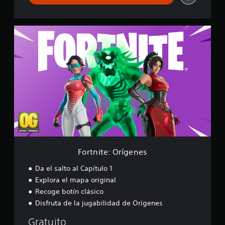
F
o
r
t
n
i
t
e
:
O
r
í
g
e
Fortnite: Orígenes
n
e
Da el salto al Capítulo 1
s
Explora el mapa original
Recoge botín clásico
Disfruta de la jugabilidad de Orígenes
Gratuito