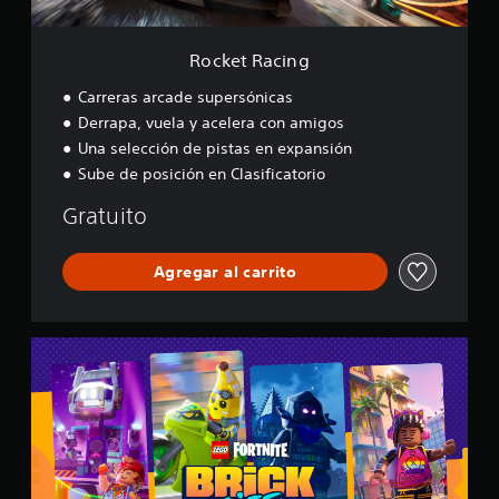
g
Rocket Racing
Carreras arcade supersónicas
Derrapa, vuela y acelera con amigos
Una selección de pistas en expansión
Sube de posición en Clasificatorio
Gratuito
Agregar al carrito
L
E
G
O
®
F
o
r