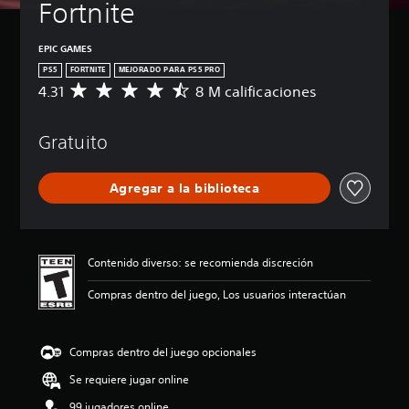
Fortnite
EPIC GAMES
PS5
FORTNITE
MEJORADO PARA PS5 PRO
4.31
8 M calificaciones
C
a
l
Gratuito
i
f
i
Agregar a la biblioteca
c
a
c
i
ó
Contenido diverso: se recomienda discreción
n
p
Compras dentro del juego, Los usuarios interactúan
r
o
m
Compras dentro del juego opcionales
e
d
Se requiere jugar online
i
o
99 jugadores online