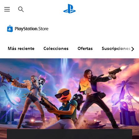
B
u
s
c
a
r
Más reciente
Colecciones
Ofertas
Suscripciones