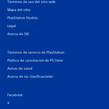
Términos de uso del sitio web
a
Mapa del sitio
l
PlayStation Studios
d
Legal
e
Acerca de SIE
8
0
Términos de servicio de PlayStation
3
Política de cancelación de PS Store
Avisos de salud
1
Acerca de las clasificaciones
5
9
Facebook
3
X
c