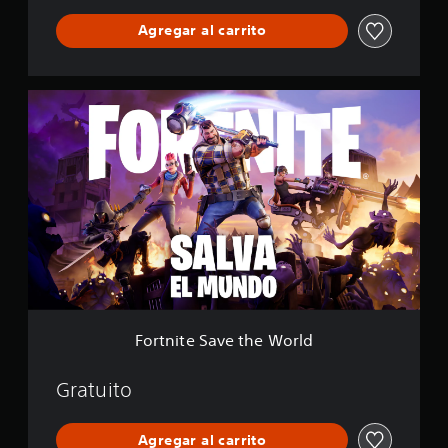
l
Agregar al carrito
e
F
o
r
t
n
i
t
e
S
a
v
e
t
h
Fortnite Save the World
e
W
o
Gratuito
r
l
Agregar al carrito
d