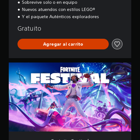
e
Sobrevive solo o en equipo
y
Nuevos atuendos con estilos LEGO®
Y el paquete Auténticos exploradores
Gratuito
Agregar al carrito
F
o
r
t
n
i
t
e
F
e
s
t
i
v