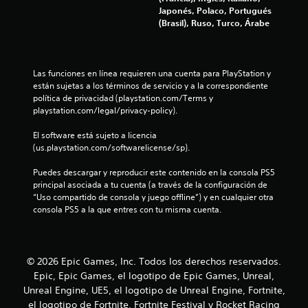
a
Japonés, Polaco, Portugués
s
(Brasil), Ruso, Turco, Árabe
d
Las funciones en línea requieren una cuenta para PlayStation y 
e
están sujetas a los términos de servicio y a la correspondiente 
política de privacidad (playstation.com/Terms y 
c
playstation.com/legal/privacy-policy).
i
El software está sujeto a licencia 
(us.playstation.com/softwarelicense/sp).
n
Puedes descargar y reproducir este contenido en la consola PS5 
c
principal asociada a tu cuenta (a través de la configuración de 
“Uso compartido de consola y juego offline”) y en cualquier otra 
o
consola PS5 a la que entres con tu misma cuenta.
e
s
© 2026 Epic Games, Inc. Todos los derechos reservados.
Epic, Epic Games, el logotipo de Epic Games, Unreal,
t
Unreal Engine, UE5, el logotipo de Unreal Engine, Fortnite,
el logotipo de Fortnite, Fortnite Festival y Rocket Racing