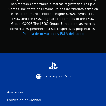
r
son marcas comerciales o marcas registradas de Epic
e
Games, Inc. tanto en Estados Unidos de América como en
el resto del mundo. Rocket League ©2026 Psyonix LLC.
l
LEGO and the LEGO logo are trademarks of the LEGO
Group. ©2026 The LEGO Group. El resto de las marcas
l
comerciales pertenecen a sus respectivos propietarios.
a
Política de privacidad y EULA del juego
s
e
n
u
País/región: Perú
n
t
Asistencia
o
Política de privacidad
t