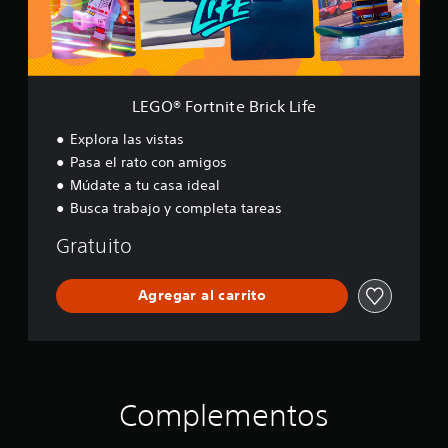
t
n
i
t
e
B
LEGO® Fortnite Brick Life
r
i
Explora las vistas
c
Pasa el rato con amigos
k
Múdate a tu casa ideal
L
i
Busca trabajo y completa tareas
f
e
Gratuito
Agregar al carrito
Complementos