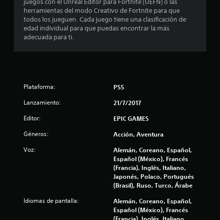
:
juegos con el Unreal Editor para Fortnite (UEFN) o las
herramientas del modo Creativo de Fortnite para que
4
todos los jueguen. Cada juego tiene una clasificación de
edad individual para que puedas encontrar la más
.
adecuada para ti.
3
1
Plataforma:
PS5
e
Lanzamiento:
21/7/2017
s
Editor:
EPIC GAMES
t
Géneros:
Acción, Aventura
r
Voz:
Alemán, Coreano, Español,
Español (México), Francés
e
(Francia), Inglés, Italiano,
Japonés, Polaco, Portugués
l
(Brasil), Ruso, Turco, Árabe
l
Idiomas de pantalla:
Alemán, Coreano, Español,
Español (México), Francés
(Francia), Inglés, Italiano,