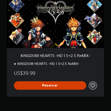
I
N
～
G
I
D
I
O
I
M
]
H
E
A
R
T
S
-
KINGDOM HEARTS -HD 1.5+2.5 ReMIX-
H
D
KINGDOM HEARTS -HD 1.5+2.5 ReMIX-
1
.
US$39.99
5
+
2
Reservar
.
5
R
e
M