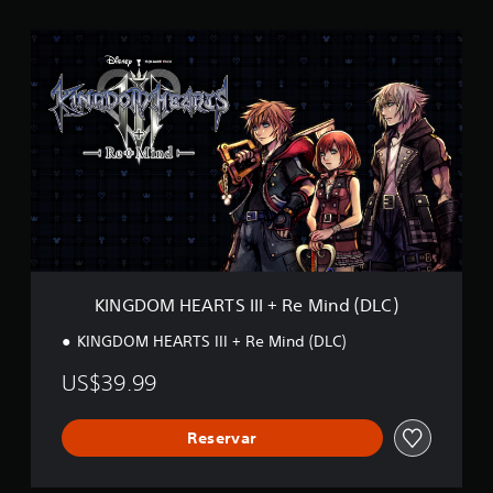
K
I
N
G
D
O
M
H
E
A
R
T
S
I
KINGDOM HEARTS III + Re Mind (DLC)
I
I
KINGDOM HEARTS III + Re Mind (DLC)
+
R
US$39.99
e
M
i
Reservar
n
d