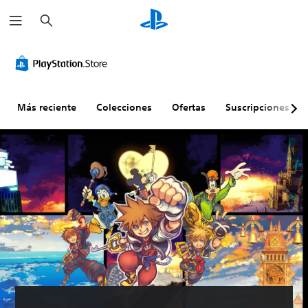
B
u
s
c
a
r
Más reciente
Colecciones
Ofertas
Suscripciones