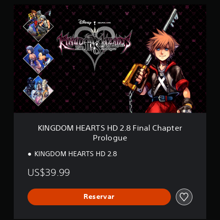
(
K
D
I
L
N
C
G
)
D
O
M
H
E
A
R
T
S
H
KINGDOM HEARTS HD 2.8 Final Chapter
D
Prologue
2
.
KINGDOM HEARTS HD 2.8
8
F
US$39.99
i
n
a
Reservar
l
C