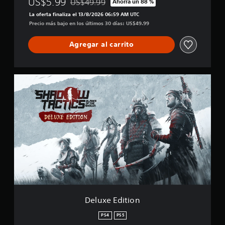
US$5.99
US$49.99
Ahorra un 88 %
+
Rebajado del precio original de US$49.99
T
La oferta finaliza el 13/8/2026 06:59 AM UTC
h
Precio más bajo en los últimos 30 días: US$49.99
e
m
Agregar al carrito
e
D
e
l
u
x
e
E
d
i
t
i
o
n
Deluxe Edition
PS4
PS5