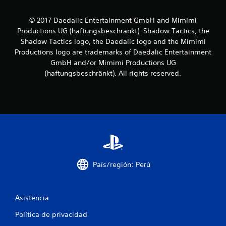
r
© 2017 Daedalic Entertainment GmbH and Mimimi
Productions UG (haftungsbeschränkt). Shadow Tactics, the
e
Shadow Tactics logo, the Daedalic logo and the Mimimi
l
Productions logo are trademarks of Daedalic Entertainment
GmbH and/or Mimimi Productions UG
l
(haftungsbeschränkt). All rights reserved.
a
s
e
n
u
País/región: Perú
n
Asistencia
t
Política de privacidad
o