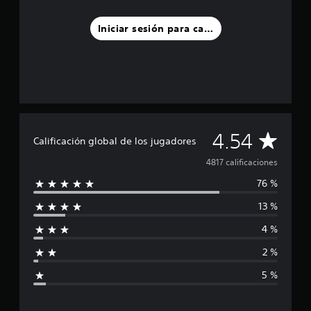
Iniciar sesión para calificar
C
4.54
Calificación global de los jugadores
a
4817 calificaciones
76 %
l
13 %
i
4 %
f
2 %
i
5 %
c