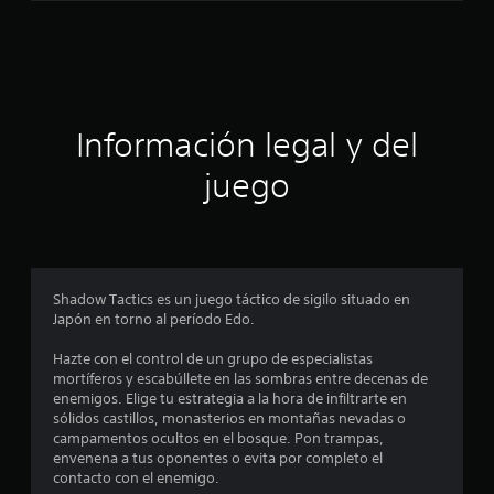
a
c
i
ó
Información legal y del
n
juego
p
r
o
Shadow Tactics es un juego táctico de sigilo situado en
Japón en torno al período Edo.
m
Hazte con el control de un grupo de especialistas
e
mortíferos y escabúllete en las sombras entre decenas de
enemigos. Elige tu estrategia a la hora de infiltrarte en
d
sólidos castillos, monasterios en montañas nevadas o
campamentos ocultos en el bosque. Pon trampas,
i
envenena a tus oponentes o evita por completo el
contacto con el enemigo.