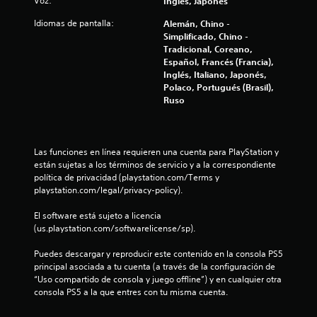
l
Voz:
Inglés, Japonés
a
Idiomas de pantalla:
Alemán, Chino -
Simplificado, Chino -
s
Tradicional, Coreano,
Español, Francés (Francia),
Inglés, Italiano, Japonés,
d
Polaco, Portugués (Brasil),
Ruso
e
c
Las funciones en línea requieren una cuenta para PlayStation y 
i
están sujetas a los términos de servicio y a la correspondiente 
política de privacidad (playstation.com/Terms y 
n
playstation.com/legal/privacy-policy).
c
El software está sujeto a licencia 
(us.playstation.com/softwarelicense/sp).
o
Puedes descargar y reproducir este contenido en la consola PS5 
e
principal asociada a tu cuenta (a través de la configuración de 
“Uso compartido de consola y juego offline”) y en cualquier otra 
s
consola PS5 a la que entres con tu misma cuenta.
t