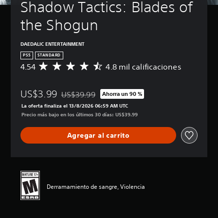
Shadow Tactics: Blades of 
the Shogun
DAEDALIC ENTERTAINMENT
PS5
STANDARD
4.54
4.8 mil calificaciones
C
a
l
US$3.99
i
US$39.99
Ahorra un 90 %
Rebajado del precio original de US$39.99
f
La oferta finaliza el 13/8/2026 06:59 AM UTC
i
Precio más bajo en los últimos 30 días: US$39.99
c
a
Agregar al carrito
c
i
ó
n
p
r
Derramamiento de sangre, Violencia
o
m
e
d