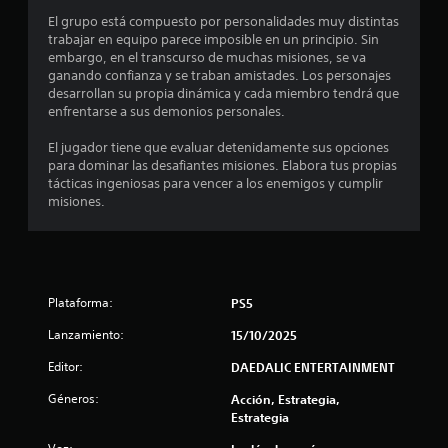
o
El grupo está compuesto por personalidades muy distintas
:
trabajar en equipo parece imposible en un principio. Sin
embargo, en el transcurso de muchas misiones, se va
4
ganando confianza y se traban amistades. Los personajes
desarrollan su propia dinámica y cada miembro tendrá que
.
enfrentarse a sus demonios personales.
5
El jugador tiene que evaluar detenidamente sus opciones
para dominar las desafiantes misiones. Elabora tus propias
tácticas ingeniosas para vencer a los enemigos y cumplir
4
misiones.
e
s
t
Plataforma:
PS5
r
Lanzamiento:
15/10/2025
Editor:
DAEDALIC ENTERTAINMENT
e
Géneros:
Acción, Estrategia,
l
Estrategia