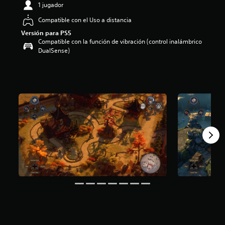
1 jugador
i
o
Compatible con el Uso a distancia
:
Versión para PS5
4
Compatible con la función de vibración (control inalámbrico
.
DualSense)
5
4
e
s
t
r
e
l
l
a
s
d
e
c
i
n
c
o
e
s