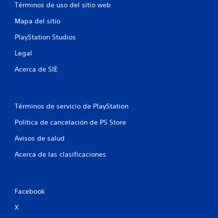
Términos de uso del sitio web
t
Mapa del sitio
a
PlayStation Studios
l
Legal
d
Acerca de SIE
e
4
Términos de servicio de PlayStation
8
Política de cancelación de PS Store
1
Avisos de salud
Acerca de las clasificaciones
7
c
Facebook
a
X
l