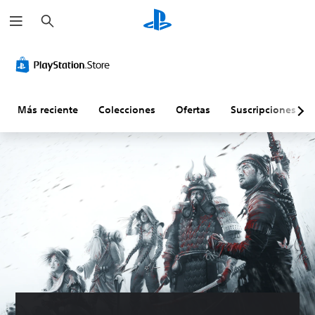
B
u
s
c
a
r
Más reciente
Colecciones
Ofertas
Suscripciones