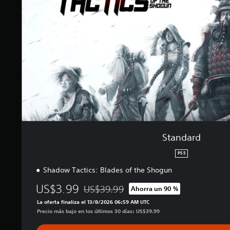
l
r
a
d
s
e
n
u
n
t
o
t
a
l
d
e
Standard
4
.
PS5
8
m
Shadow Tactics: Blades of the Shogun
i
US$3.99
US$39.99
Ahorra un 90 %
l
Rebajado del precio original de US$39.99
c
La oferta finaliza el 13/8/2026 06:59 AM UTC
a
Precio más bajo en los últimos 30 días: US$39.99
l
i