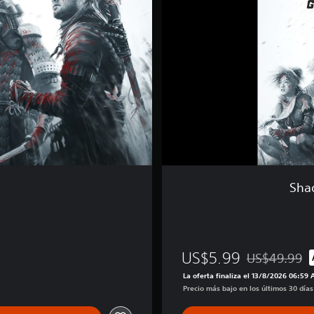
T
a
c
t
i
c
s
:
G
a
m
e
+
T
Sha
h
e
m
e
US$5.99
US$49.99
Rebajado del p
La oferta finaliza el 13/8/2026 06:59
Precio más bajo en los últimos 30 día