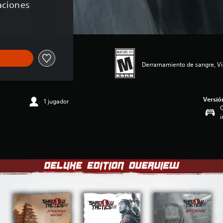
caciones
Derramamiento de sangre, Vi
Versió
1 jugador
C
i