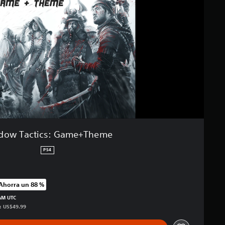
dow Tactics: Game+Theme
PS4
Ahorra un 88 %
recio original de US$49.99
 AM UTC
s: US$49.99