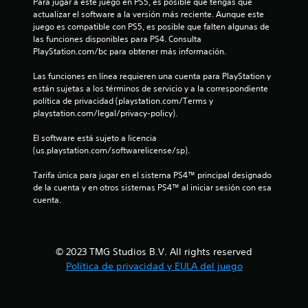
4
s
Para jugar a este juego en PS5, es posible que tengas que 
l
e
actualizar el software a la versión más reciente. Aunque este 
7
s
p
juego es compatible con PS5, es posible que falten algunas de 
r
a
las funciones disponibles para PS4. Consulta 
1
e
PlayStation.com/bc para obtener más información.
c
s
i
6
e
Las funciones en línea requieren una cuenta para PlayStation y 
o
n
están sujetas a los términos de servicio y a la correspondiente 
n
c
t
política de privacidad (playstation.com/Terms y 
e
a
playstation.com/legal/privacy-policy).
s
n
a
r
c
El software está sujeto a licencia 
á
o
l
(us.playstation.com/softwarelicense/sp).
n
p
u
Tarifa única para jugar en el sistema PS4™ principal designado 
i
i
n
de la cuenta y en otros sistemas PS4™ al iniciar sesión con esa 
d
t
cuenta.
f
a
a
s
m
i
d
a
e
ñ
© 2023 TMG Studios B.V. All rights reserved
c
b
o
Política de privacidad y EULA del juego
o
d
a
e
t
l
o