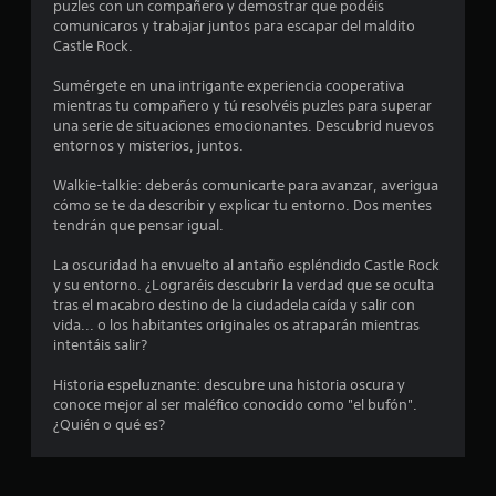
c
i
i
puzles con un compañero y demostrar que podéis
i
o
comunicaros y trabajar juntos para escapar del maldito
l
n
n
Castle Rock.
i
e
t
s
Sumérgete en una intrigante experiencia cooperativa
c
a
p
mientras tu compañero y tú resolvéis puzles para superar
s
a
una serie de situaciones emocionantes. Descubrid nuevos
o
u
r
entornos y misterios, juntos.
l
a
e
e
i
Walkie-talkie: deberás comunicarte para avanzar, averigua
c
n
cómo se te da describir y explicar tu entorno. Dos mentes
s
t
v
tendrán que pensar igual.
u
e
t
r
r
La oscuridad ha envuelto al antaño espléndido Castle Rock
a
t
y su entorno. ¿Lograréis descubrir la verdad que se oculta
r
.
i
tras el macabro destino de la ciudadela caída y salir con
r
vida... o los habitantes originales os atraparán mientras
e
l
intentáis salir?
S
o
l
u
s
Historia espeluznante: descubre una historia oscura y
b
j
conoce mejor al ser maléfico conocido como "el bufón".
l
t
o
¿Quién o qué es?
í
y
a
s
t
t
u