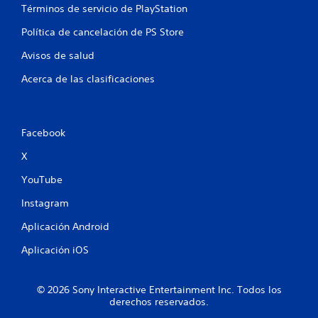
t
á
Términos de servicio de PlayStation
e
s
p
f
Política de cancelación de PS Store
o
á
r
c
Avisos de salud
l
i
o
Acerca de las clasificaciones
l
s
e
m
s
e
d
n
e
Facebook
ú
l
s
X
e
s
e
YouTube
i
r
n
.
Instagram
n
e
Aplicación Android
c
e
Aplicación iOS
s
i
d
© 2026 Sony Interactive Entertainment Inc. Todos los
a
derechos reservados.
d