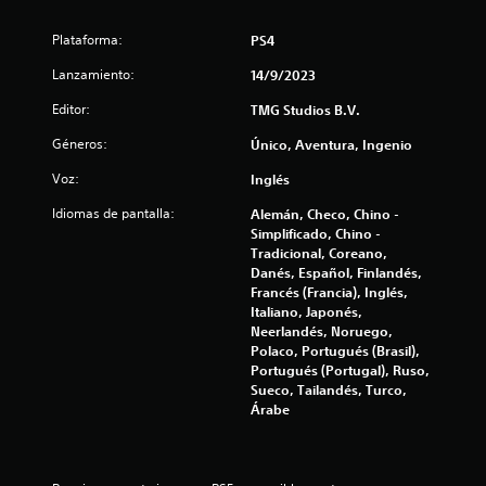
s
i
l
c
o
Plataforma:
e
PS4
k
s
s
Lanzamiento:
g
14/9/2023
n
.
r
Editor:
TMG Studios B.V.
a
u
S
n
Géneros:
Único, Aventura, Ingenio
e
n
d
p
Voz:
Inglés
e
u
t
s
Idiomas de pantalla:
Alemán, Checo, Chino -
e
L
Simplificado, Chino -
o
d
o
Tradicional, Coreano,
e
s
Danés, Español, Finlandés,
t
j
s
Francés (Francia), Inglés,
u
u
Italiano, Japonés,
a
g
b
Neerlandés, Noruego,
t
a
Polaco, Portugués (Brasil),
l
í
Portugués (Portugal), Ruso,
r
t
Sueco, Tailandés, Turco,
s
d
u
Árabe
i
l
n
e
o
p
s
u