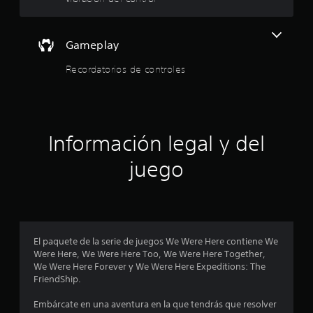
s
e
r
i
e
c
s
s
Gameplay
a
e
t
)
n
Recordatorios de controles
t
S
r
a
e
n
o
e
d
f
e
r
l
u
Información legal y del
e
n
c
l
a
juego
e
m
n
a
a
a
n
l
s
e
g
r
u
a
d
n
El paquete de la serie de juegos We Were Here contiene We
q
a
Were Here, We Were Here Too, We Were Here Together,
u
e
s
We Were Here Forever y We Were Here Expeditions: The
e
o
FriendShip.
f
p
c
a
c
Embárcate en una aventura en la que tendrás que resolver